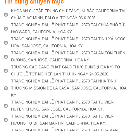
Tin cùng chuyên mục
KHÓA AN CƯ TẬP TRUNG CHƯ TĂNG, NI BẮC CALIFORNIA TẠI
CHÙA GIÁC MINH, PALO ALTO NGÀY 06.6.2026
TRANG NGHIÊM ĐẠI LỄ PHẬT ĐẢN PL 2570 TẠI CHÙA PHỔ TỪ,
HAYWARD, CALIFORNIA, HOA KỲ.
TRANG NGHIÊM ĐẠI LỄ PHẬT ĐẢN PL 2570 TẠI TỊNH XÁ NGỌC
HÒA, SAN JOSE, CALIFORNIA, HOA KỲ.
TRANG NGHIÊM ĐẠI LỄ PHẬT ĐẢN PL 2570 TẠI ẤN TÔN THIỀN
ĐƯỜNG, SAN JOSE, CALIFORNIA, HOA KỲ.
TRƯỜNG CAO ĐẲNG PHẬT GIÁO THỰC DỤNG (HOA KỲ) TỔ
CHỨC LỄ TỐT NGHIỆP LẦN THỨ II - NGÀY 24.05.2026
TRANG NGHIÊM ĐẠI LỄ PHẬT ĐẢN PL 2570 TẠI NHÀ TÌNH
THƯƠNG MISSION DE LA CASA, SAN JOSE, CALIFORNIA, HOA
KỲ.
TRANG NGHIÊM ĐẠI LỄ PHẬT ĐẢN PL 2570 TẠI TU VIỆN
HUYỀN KHÔNG, SAN JOSE, CALIFORNIA, HOA KỲ.
TRANG NGHIÊM ĐẠI LỄ PHẬT ĐẢN PL 2570 TẠI TU VIỆN
HƯƠNG TỪ BI, SAN MARTIN, CALIFORNIA, HOA KỲ.
TRANG NGHIÊM ĐẠI LỄ PHẬT ĐẢN PL 2570 TẠI CHÙA VẠN