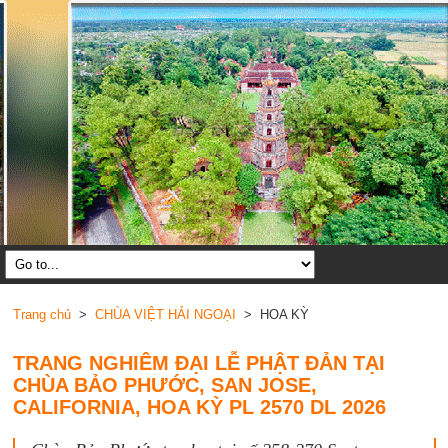
Trang chủ
>
CHÙA VIỆT HẢI NGOẠI
> HOA KỲ
TRANG NGHIÊM ĐẠI LỄ PHẬT ĐẢN TẠI
CHÙA BẢO PHƯỚC, SAN JOSE,
CALIFORNIA, HOA KỲ PL 2570 DL 2026