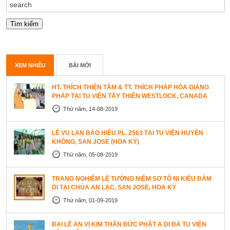
XEM NHIỀU
BÀI MỚI
HT. THÍCH THIỆN TÂM & TT. THÍCH PHÁP HÒA GIẢNG
PHÁP TẠI TU VIỆN TÂY THIÊN WESTLOCK, CANADA
Thứ năm, 14-08-2019
LỄ VU LAN BÁO HIẾU PL. 2563 TẠI TU VIỆN HUYỀN
KHÔNG, SAN JOSE (HOA KỲ)
Thứ năm, 05-08-2019
TRANG NGHIÊM LỄ TƯỞNG NIỆM SƠ TỔ NI KIỀU ĐÀM
DI TẠI CHÙA AN LẠC, SAN JOSE, HOA KỲ
Thứ năm, 01-09-2019
ĐẠI LỄ AN VỊ KIM THÂN ĐỨC PHẬT A DI ĐÀ TU VIỆN