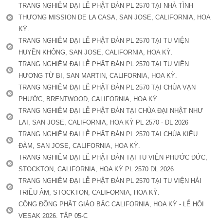
TRANG NGHIÊM ĐẠI LỄ PHẬT ĐẢN PL 2570 TẠI NHÀ TÌNH
THƯƠNG MISSION DE LA CASA, SAN JOSE, CALIFORNIA, HOA
KỲ.
TRANG NGHIÊM ĐẠI LỄ PHẬT ĐẢN PL 2570 TẠI TU VIỆN
HUYỀN KHÔNG, SAN JOSE, CALIFORNIA, HOA KỲ.
TRANG NGHIÊM ĐẠI LỄ PHẬT ĐẢN PL 2570 TẠI TU VIỆN
HƯƠNG TỪ BI, SAN MARTIN, CALIFORNIA, HOA KỲ.
TRANG NGHIÊM ĐẠI LỄ PHẬT ĐẢN PL 2570 TẠI CHÙA VẠN
PHƯỚC, BRENTWOOD, CALIFORNIA, HOA KỲ.
TRANG NGHIÊM ĐẠI LỄ PHẬT ĐẢN TẠI CHÙA ĐẠI NHẬT NHƯ
LAI, SAN JOSE, CALIFORNIA, HOA KỲ PL 2570 - DL 2026
TRANG NGHIÊM ĐẠI LỄ PHẬT ĐẢN PL 2570 TẠI CHÙA KIỀU
ĐÀM, SAN JOSE, CALIFORNIA, HOA KỲ.
TRANG NGHIÊM ĐẠI LỄ PHẬT ĐẢN TẠI TU VIỆN PHƯỚC ĐỨC,
STOCKTON, CALIFORNIA, HOA KỲ PL 2570 DL 2026
TRANG NGHIÊM ĐẠI LỄ PHẬT ĐẢN PL 2570 TẠI TU VIỆN HẢI
TRIỀU ÂM, STOCKTON, CALIFORNIA, HOA KỲ.
CỘNG ĐỒNG PHẬT GIÁO BẮC CALIFORNIA, HOA KỲ - LỄ HỘI
VESAK 2026. TẬP 05-C