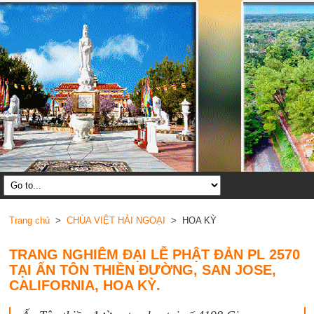
Trang chủ
>
CHÙA VIỆT HẢI NGOẠI
> HOA KỲ
TRANG NGHIÊM ĐẠI LỄ PHẬT ĐẢN PL 2570
TẠI ẤN TÔN THIỀN ĐƯỜNG, SAN JOSE,
CALIFORNIA, HOA KỲ.