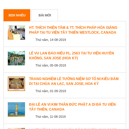
XEM NHIỀU
BÀI MỚI
HT. THÍCH THIỆN TÂM & TT. THÍCH PHÁP HÒA GIẢNG
PHÁP TẠI TU VIỆN TÂY THIÊN WESTLOCK, CANADA
Thứ năm, 14-08-2019
LỄ VU LAN BÁO HIẾU PL. 2563 TẠI TU VIỆN HUYỀN
KHÔNG, SAN JOSE (HOA KỲ)
Thứ năm, 05-08-2019
TRANG NGHIÊM LỄ TƯỞNG NIỆM SƠ TỔ NI KIỀU ĐÀM
DI TẠI CHÙA AN LẠC, SAN JOSE, HOA KỲ
Thứ năm, 01-09-2019
ĐẠI LỄ AN VỊ KIM THÂN ĐỨC PHẬT A DI ĐÀ TU VIỆN
TÂY THIÊN, CANADA
Thứ năm, 11-08-2019