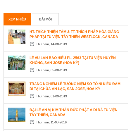
XEM NHIỀU
BÀI MỚI
HT. THÍCH THIỆN TÂM & TT. THÍCH PHÁP HÒA GIẢNG
PHÁP TẠI TU VIỆN TÂY THIÊN WESTLOCK, CANADA
Thứ năm, 14-08-2019
LỄ VU LAN BÁO HIẾU PL. 2563 TẠI TU VIỆN HUYỀN
KHÔNG, SAN JOSE (HOA KỲ)
Thứ năm, 05-08-2019
TRANG NGHIÊM LỄ TƯỞNG NIỆM SƠ TỔ NI KIỀU ĐÀM
DI TẠI CHÙA AN LẠC, SAN JOSE, HOA KỲ
Thứ năm, 01-09-2019
ĐẠI LỄ AN VỊ KIM THÂN ĐỨC PHẬT A DI ĐÀ TU VIỆN
TÂY THIÊN, CANADA
Thứ năm, 11-08-2019