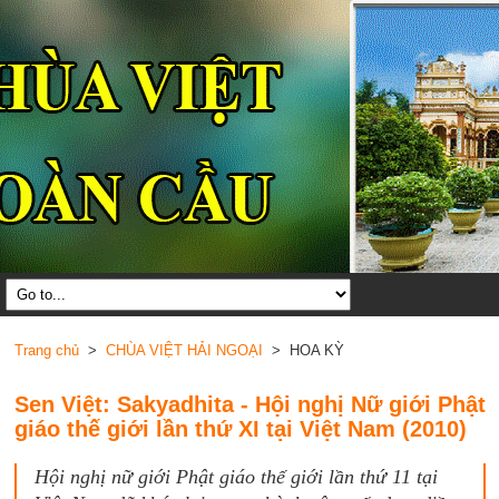
Trang chủ
>
CHÙA VIỆT HẢI NGOẠI
> HOA KỲ
Sen Việt: Sakyadhita - Hội nghị Nữ giới Phật
giáo thế giới lần thứ XI tại Việt Nam (2010)
Hội nghị nữ giới Phật giáo thế giới lần thứ 11 tại