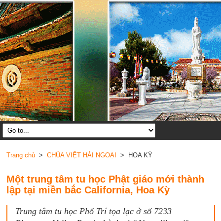
Trang chủ
>
CHÙA VIỆT HẢI NGOẠI
> HOA KỲ
Một trung tâm tu học Phật giáo mới thành
lập tại miền bắc California, Hoa Kỳ
Trung tâm tu học Phổ Trí tọa lạc ở số 7233