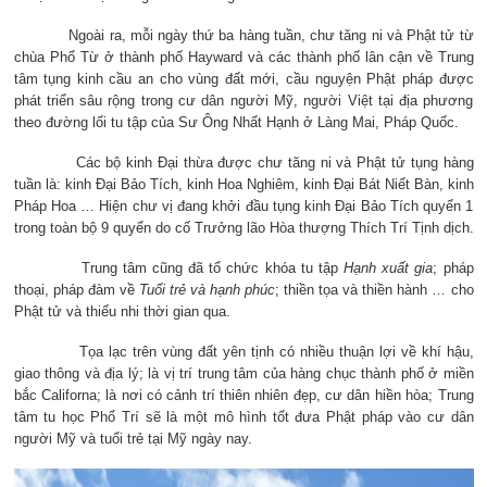
Ngoài ra, mỗi ngày thứ ba hàng tuần, chư tăng ni và Phật tử từ
chùa Phổ Từ ở thành phố Hayward và các thành phố lân cận về Trung
tâm tụng kinh cầu an cho vùng đất mới, cầu nguyện Phật pháp được
phát triển sâu rộng trong cư dân người Mỹ, người Việt tại địa phương
theo đường lối tu tập của Sư Ông Nhất Hạnh ở Làng Mai, Pháp Quốc.
Các bộ kinh Đại thừa được chư tăng ni và Phật tử tụng hàng
tuần là: kinh Đại Bảo Tích, kinh Hoa Nghiêm, kinh Đại Bát Niết Bàn, kinh
Pháp Hoa … Hiện chư vị đang khởi đầu tụng kinh Đại Bảo Tích quyển 1
trong toàn bộ 9 quyển do cố Trưởng lão Hòa thượng Thích Trí Tịnh dịch.
Trung tâm cũng đã tổ chức khóa tu tập
Hạnh xuất gia
; pháp
thoại, pháp đàm về
Tuổi trẻ
và hạnh phúc
; thiền tọa và thiền hành … cho
Phật tử và thiếu nhi thời gian qua.
Tọa lạc trên vùng đất yên tịnh có nhiều thuận lợi về khí hậu,
giao thông và địa lý; là vị trí trung tâm của hàng chục thành phố ở miền
bắc Californa; là nơi có cảnh trí thiên nhiên đẹp, cư dân hiền hòa; Trung
tâm tu học Phổ Trí sẽ là một mô hình tốt đưa Phật pháp vào cư dân
người Mỹ và tuổi trẻ tại Mỹ ngày nay.