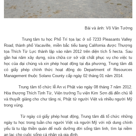
Bài và ảnh: Võ Văn Tường
Trung tâm tu học Phổ Trí tọa lạc ở số 7233 Pleasants Valley
Road, thành phố Vacaville, miền bắc tiểu bang California được Thượng
tọa Thích Từ Lực thành lập vào năm 2012 trên diện tích 5 hecta. Sau
gần hai năm xây dựng, sửa chữa cơ sở vật chất phục vụ cho việc tu
học của đại chúng và xin phép hoạt động tại địa phương, Trung tâm đã
có giấy phép chính thức hoạt động do Department of Resources
Management thuộc Solano County cấp ngày 02 tháng 01 năm 2014.
Trung tâm tổ chức lễ An vị Phật vào ngày 08 tháng 7 năm 2012.
Hòa thượng Thích Tịnh Từ, Viện trưởng Tu viện Kim Sơn đã đến chủ lễ
và thuyết giảng cho chư tăng ni, Phật tử người Việt và nhiều người Mỹ
trong vùng.
Từ ngày có giấy phép hoạt động, Trung tâm đã tổ chức những
ngày tu học trong tuần cho người Việt và người Mỹ với nội dung chính
yếu là tu tập thiền quán để nuôi dưỡng đời sống tâm linh, tìm lại niềm
an lạc cho cuộc sống cá nhân và gia đình.