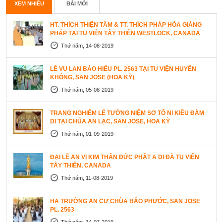
XEM NHIỀU
BÀI MỚI
HT. THÍCH THIỆN TÂM & TT. THÍCH PHÁP HÒA GIẢNG
PHÁP TẠI TU VIỆN TÂY THIÊN WESTLOCK, CANADA
Thứ năm, 14-08-2019
LỄ VU LAN BÁO HIẾU PL. 2563 TẠI TU VIỆN HUYỀN
KHÔNG, SAN JOSE (HOA KỲ)
Thứ năm, 05-08-2019
TRANG NGHIÊM LỄ TƯỞNG NIỆM SƠ TỔ NI KIỀU ĐÀM
DI TẠI CHÙA AN LẠC, SAN JOSE, HOA KỲ
Thứ năm, 01-09-2019
ĐẠI LỄ AN VỊ KIM THÂN ĐỨC PHẬT A DI ĐÀ TU VIỆN
TÂY THIÊN, CANADA
Thứ năm, 11-08-2019
HẠ TRƯỜNG AN CƯ CHÙA BẢO PHƯỚC, SAN JOSE
PL. 2563