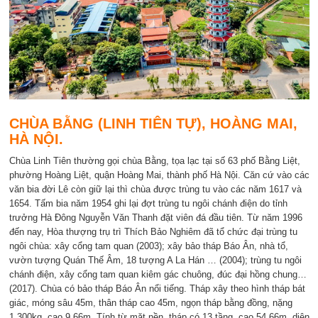
CHÙA BẰNG (LINH TIÊN TỰ), HOÀNG MAI,
HÀ NỘI.
Chùa Linh Tiên thường gọi chùa Bằng, tọa lạc tại số 63 phố Bằng Liệt,
phường Hoàng Liệt, quận Hoàng Mai, thành phố Hà Nội. Căn cứ vào các
văn bia đời Lê còn giữ lại thì chùa được trùng tu vào các năm 1617 và
1654. Tấm bia năm 1954 ghi lại đợt trùng tu ngôi chánh điện do tỉnh
trưởng Hà Đông Nguyễn Văn Thanh đặt viên đá đầu tiên. Từ năm 1996
đến nay, Hòa thượng trụ trì Thích Bảo Nghiêm đã tổ chức đại trùng tu
ngôi chùa: xây cổng tam quan (2003); xây bảo tháp Báo Ân, nhà tổ,
vườn tượng Quán Thế Âm, 18 tượng A La Hán … (2004); trùng tu ngôi
chánh điện, xây cổng tam quan kiêm gác chuông, đúc đại hồng chung…
(2017). Chùa có bảo tháp Báo Ân nổi tiếng. Tháp xây theo hình tháp bát
giác, móng sâu 45m, thân tháp cao 45m, ngọn tháp bằng đồng, nặng
1.300kg, cao 9,66m. Tính từ mặt nền, tháp có 13 tầng, cao 54,66m, diện