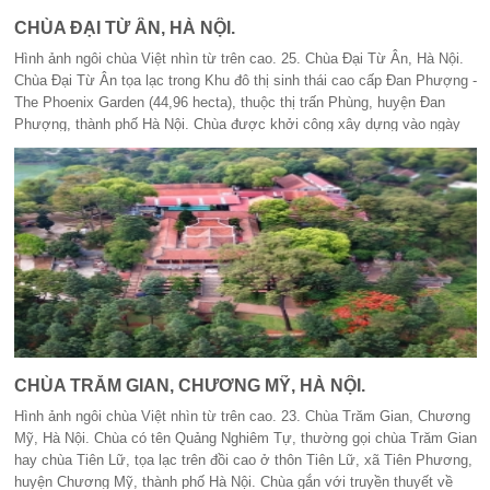
Tuệ Minh. Sau tam quan, giữa hồ nước, chùa tôn trí pho tượng Bồ tát
CHÙA ĐẠI TỪ ÂN, HÀ NỘI.
Quán Thế Âm, m
Hình ảnh ngôi chùa Việt nhìn từ trên cao. 25. Chùa Đại Từ Ân, Hà Nội.
Chùa Đại Từ Ân tọa lạc trong Khu đô thị sinh thái cao cấp Đan Phượng -
The Phoenix Garden (44,96 hecta), thuộc thị trấn Phùng, huyện Đan
Phượng, thành phố Hà Nội. Chùa được khởi công xây dựng vào ngày
09/5/2010 trên diện tích 2 hecta. Trước chùa, pho đại tượng đức Phật A
Di Đà (cao 25m) tôn trí ở giữa một công viên rộng lớn, thoáng đãng. Sau
tam quan là tòa phạm vũ hai tầng uy nghiêm, khang trang, mỹ lệ. Ở giữa
các bậc thang lên tòa Tam Bảo là bản Bát Nhã tâm kinh khắc bằng chữ
Hán. Phật điện được bài trí trang nghiêm, tôn trí các tượng: Tam Thế
Phật, Di Đà Tam Tôn, Thích Ca Tam Tôn, Tuyết Sơn, tòa Cửu Long, Bồ
tát Di Lặc, Tôn giả Ca Diếp, Tôn giả A Nan; các ban thờ: tượng đức
Phật nhập Niết Bàn, Bồ tát Văn Thù, Bồ tát Phổ Hiền, Bồ tát Quán Thế
Âm, Bồ tát Địa Tạng, Hộ Pháp, Minh Vương, Tôn giả A Nan và Trưởng
giả Cấp Cô Độc. Chùa còn có nhiều công trình khác như: nhà Tổ, nhà
Tăng, giảng đường, trai đường, bảo tháp …
CHÙA TRĂM GIAN, CHƯƠNG MỸ, HÀ NỘI.
Hình ảnh ngôi chùa Việt nhìn từ trên cao. 23. Chùa Trăm Gian, Chương
Mỹ, Hà Nội. Chùa có tên Quảng Nghiêm Tự, thường gọi chùa Trăm Gian
hay chùa Tiên Lữ, tọa lạc trên đồi cao ở thôn Tiên Lữ, xã Tiên Phương,
huyện Chương Mỹ, thành phố Hà Nội. Chùa gắn với truyền thuyết về