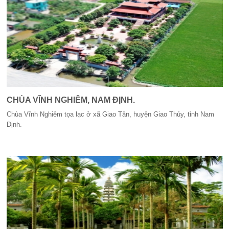
CHÙA VĨNH NGHIÊM, NAM ĐỊNH.
Chùa Vĩnh Nghiêm tọa lạc ở xã Giao Tân, huyện Giao Thủy, tỉnh Nam
Định.