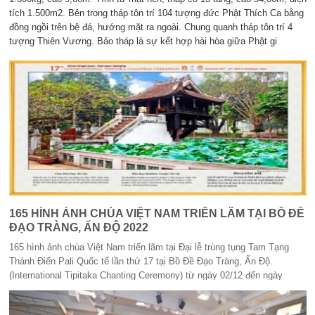
tích 1.500m2. Bên trong tháp tôn trí 104 tượng đức Phật Thích Ca bằng
đồng ngồi trên bệ đá, hướng mặt ra ngoài. Chung quanh tháp tôn trí 4
tượng Thiên Vương. Bảo tháp là sự kết hợp hài hòa giữa Phật gi
165 HÌNH ẢNH CHÙA VIỆT NAM TRIỂN LÃM TẠI BỒ ĐỀ
ĐẠO TRÀNG, ẤN ĐỘ 2022
165 hình ảnh chùa Việt Nam triển lãm tại Đại lễ trùng tụng Tam Tạng
Thánh Điển Pali Quốc tế lần thứ 17 tại Bồ Đề Đạo Tràng, Ấn Độ.
(International Tipitaka Chanting Ceremony) từ ngày 02/12 đến ngày
12/12/2022 *** Nhân Đại lễ Tipitaka lần thứ 17 được tổ chức tại Bồ Đề
Đạo Tràng, Ấn Độ; Ban Tổ chức đã mời nhiếp ảnh gia Võ Văn Tường