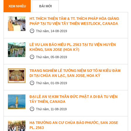
XEM NHIỀU
BÀI MỚI
HT. THÍCH THIỆN TÂM & TT. THÍCH PHÁP HÒA GIẢNG
PHÁP TẠI TU VIỆN TÂY THIÊN WESTLOCK, CANADA
Thứ năm, 14-08-2019
LỄ VU LAN BÁO HIẾU PL. 2563 TẠI TU VIỆN HUYỀN
KHÔNG, SAN JOSE (HOA KỲ)
Thứ năm, 05-08-2019
TRANG NGHIÊM LỄ TƯỞNG NIỆM SƠ TỔ NI KIỀU ĐÀM
DI TẠI CHÙA AN LẠC, SAN JOSE, HOA KỲ
Thứ năm, 01-09-2019
ĐẠI LỄ AN VỊ KIM THÂN ĐỨC PHẬT A DI ĐÀ TU VIỆN
TÂY THIÊN, CANADA
Thứ năm, 11-08-2019
HẠ TRƯỜNG AN CƯ CHÙA BẢO PHƯỚC, SAN JOSE
PL. 2563