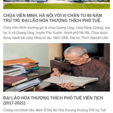
dị, vui tươi; buổi pháp thoại của Thượng tọa giảng sư thật hấp dẫn và
lợi lạc! Đại chúng có buổi nghe pháp thật hoan hỷ! Võ Văn Tường
CHÙA VIÊN MINH, HÀ NỘI VỚI VỊ CHÂN TU 60 NĂM
TRÚ TRÌ: ĐẠI LÃO HÒA THƯỢNG THÍCH PHỔ TUỆ.
Chùa Viên Minh thường gọi là chùa Quang Lãng, chùa Ráng (Giáng), tọa
lạc ở xã Quang Lãng, huyện Phú Xuyên, thành phố Hà Nội. Chùa được
dựng ngoài bãi sông Hồng từ lâu. Năm 1900, Đại sư Thích Nguyên Uẩn
được dân hai làng Quang Lãng và Mai Xá thỉnh về trụ trì chùa. Năm
1903, đất chùa bị sạt lở nên Đại sư đã cho dời chùa vào địa điểm ngày
nay. Đại sư thành lập Đạo tràng “Viên Minh Pháp Hội” giảng dạy Phật
pháp và biên soạn nhiều kinh sách, khắc ván in. Đại sư viên tịch năm
1915. Vị trú trì kế tục là Hòa thượng Thích Quảng Tốn. Ngài đã giữ gìn
trang nghiêm tự viện, tô tượng, làm cửa võng (bao lam), giữ gìn các di
sản, ván kinh của chùa. Ngài viên tịch năm 1961.
ĐẠI LÃO HÒA THƯỢNG THÍCH PHỔ TUỆ VIÊN TỊCH
(2017-2021)
Chúng con thành tâm đảnh lễ Đại lão Hòa thượng thượng Phổ hạ Tuệ