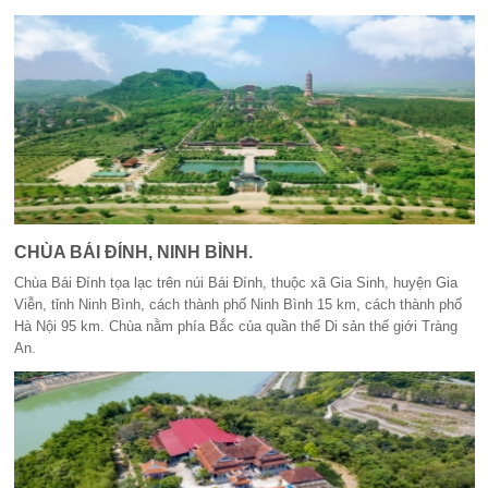
một vị cao tăng tên là Nguyễn Lữ, hiệu Bình An, quê ở làng Bối Khê,
huyện Thanh Oai, tỉnh Hà Tây (Hà Nội ngày nay), được người đời gọi là
đức Thánh Bối. Sách Lĩnh Nam chích quái ghi sự tích đức Thánh Bối có
nhiều phép mầu thần thông. Bia Bối Động Thánh tích bi ký ở chùa Bối
Khê cũng ghi những phép lạ của ngài khi xây chùa Trăm Gian: “Bấy giờ
thợ thuyền có hơn trăm người, mà cơm chỉ thổi một niêu nhỏ. Ngài
quay về Bối Khê lấy muối, một lát sau là quay lại ngay. Đến khi dọn
mâm ra, bỗng nhiên hóa thành mâm cơm thịnh soạn. Ngày cất nóc, ngài
đi guốc gỗ bước trên xà ngang xem nom. Năm ngài 95 tuổi, khi ấy vào
ngày rằm tháng Chạp, ngài bước vào trong khám ngồi yên, rồi bảo các
môn đệ đóng cửa vào và dặn sau một trăm ngày hễ có mùi thơm th
CHÙA BÁI ĐÍNH, NINH BÌNH.
Chùa Bái Đính tọa lạc trên núi Bái Đính, thuộc xã Gia Sinh, huyện Gia
Viễn, tỉnh Ninh Bình, cách thành phố Ninh Bình 15 km, cách thành phố
Hà Nội 95 km. Chùa nằm phía Bắc của quần thể Di sản thế giới Tràng
An.