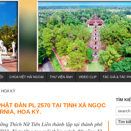
ỘI
CHÙA VIỆT HẢI NGOẠI
THƯ VIỆN ẢNH
VIDEO CLIP
TÁC GIẢ & TÁC P
HOA KỲ
TÌM KI
HẬT ĐẢN PL 2570 TẠI TỊNH XÁ NGỌC
RNIA, HOA KỲ.
ng Thích Nữ Tiến Liên thành lập tại thành phố