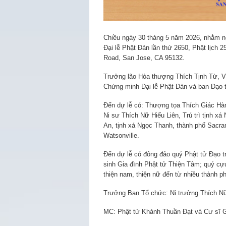
Chiều ngày 30 tháng 5 năm 2026, nhằm ng
Đại lễ Phật Đản lần thứ 2650, Phật lịch 
Road, San Jose, CA 95132.
Trưởng lão Hòa thượng Thích Tịnh Từ, Vi
Chứng minh Đại lễ Phật Đản và ban Đạo
Đến dự lễ có: Thượng tọa Thích Giác Hàn
Ni sư Thích Nữ Hiếu Liên, Trú trì tịnh x
An, tịnh xá Ngọc Thanh, thành phố Sacra
Watsonville.
Đến dự lễ có đông đảo quý Phật tử Đạo t
sinh Gia đình Phật tử Thiện Tâm; quý cựu
thiện nam, thiện nữ đến từ nhiều thành ph
Trưởng Ban Tổ chức: Ni trưởng Thích Nữ T
MC: Phật tử Khánh Thuần Đạt và Cư sĩ 