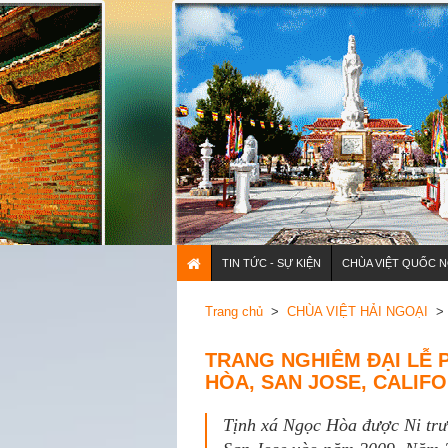
TIN TỨC - SỰ KIỆN
CHÙA VIỆT QUỐC N
Trang chủ
>
CHÙA VIỆT HẢI NGOẠI
> 
TRANG NGHIÊM ĐẠI LỄ P
HÒA, SAN JOSE, CALIFO
Tịnh xá Ngọc Hòa được Ni trưở