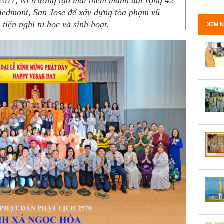
011, Ni trưởng tạo mãi thêm mảnh đất rộng 42
iedmont, San Jose để xây dựng tòa phạm vũ
 tiện nghi tu học và sinh hoạt.
XEM N