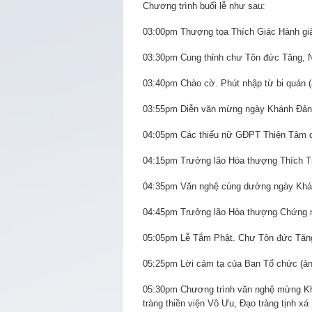
Chương trình buổi lễ như sau:
03:00pm Thượng tọa Thích Giác Hành giả
03:30pm Cung thỉnh chư Tôn đức Tăng, Ni
03:40pm Chào cờ. Phút nhập từ bi quán (
03:55pm Diễn văn mừng ngày Khánh Đản 
04:05pm Các thiếu nữ GĐPT Thiện Tâm d
04:15pm Trưởng lão Hòa thượng Thích Tị
04:35pm Văn nghệ cúng dường ngày Khán
04:45pm Trưởng lão Hòa thượng Chứng m
05:05pm Lễ Tắm Phật. Chư Tôn đức Tăng,
05:25pm Lời cảm tạ của Ban Tổ chức (ản
05:30pm Chương trình văn nghệ mừng 
tràng thiền viện Vô Ưu, Đạo tràng tịnh x