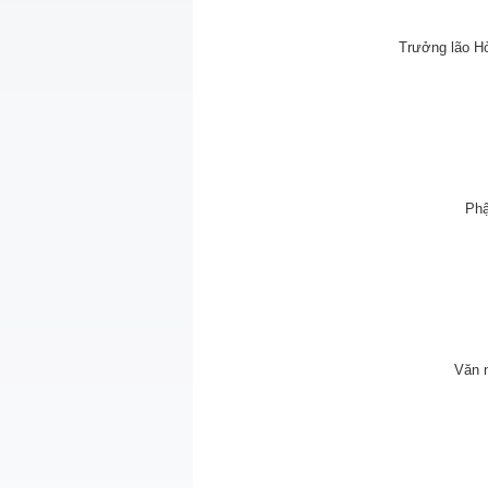
Trưởng lão H
Phậ
Văn 