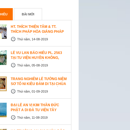
HIỀU
BÀI MỚI
HT. THÍCH THIỆN TÂM & TT.
THÍCH PHÁP HÒA GIẢNG PHÁP
TẠI TU VIỆN TÂY THIÊN
Thứ năm, 14-08-2019
WESTLOCK, CANADA
LỄ VU LAN BÁO HIẾU PL. 2563
TẠI TU VIỆN HUYỀN KHÔNG,
SAN JOSE (HOA KỲ)
Thứ năm, 05-08-2019
TRANG NGHIÊM LỄ TƯỞNG NIỆM
SƠ TỔ NI KIỀU ĐÀM DI TẠI CHÙA
AN LẠC, SAN JOSE, HOA KỲ
Thứ năm, 01-09-2019
ĐẠI LỄ AN VỊ KIM THÂN ĐỨC
PHẬT A DI ĐÀ TU VIỆN TÂY
THIÊN, CANADA
Thứ năm, 11-08-2019