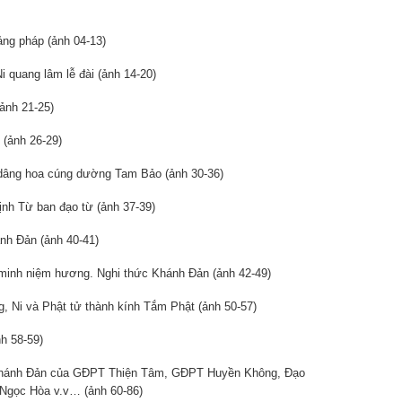
ng pháp (ảnh 04-13)
 quang lâm lễ đài (ảnh 14-20)
ảnh 21-25)
(ảnh 26-29)
âng hoa cúng dường Tam Bảo (ảnh 30-36)
nh Từ ban đạo từ (ảnh 37-39)
h Đản (ảnh 40-41)
inh niệm hương. Nghi thức Khánh Đản (ảnh 42-49)
 Ni và Phật tử thành kính Tắm Phật (ảnh 50-57)
h 58-59)
Khánh Đản của GĐPT Thiện Tâm, GĐPT Huyền Không, Đạo
á Ngọc Hòa v.v… (ảnh 60-86)