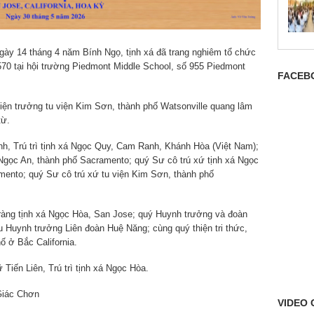
ày 14 tháng 4 năm Bính Ngọ, tịnh xá đã trang nghiêm tổ chức
2570 tại hội trường Piedmont Middle School, số 955 Piedmont
FACEB
ện trưởng tu viện Kim Sơn, thành phố Watsonville quang lâm
 từ.
h, Trú trì tịnh xá Ngọc Quy, Cam Ranh, Khánh Hòa (Việt Nam);
á Ngọc An, thành phố Sacramento; quý Sư cô trú xứ tịnh xá Ngọc
mento; quý Sư cô trú xứ tu viện Kim Sơn, thành phố
ràng tịnh xá Ngọc Hòa, San Jose; quý Huynh trưởng và đoàn
 Huynh trưởng Liên đoàn Huệ Năng; cùng quý thiện tri thức,
ố ở Bắc California.
iến Liên, Trú trì tịnh xá Ngọc Hòa.
Giác Chơn
VIDEO 