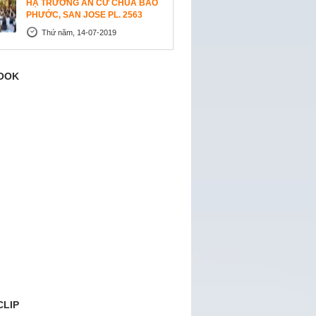
HẠ TRƯỜNG AN CƯ CHÙA BẢO
PHƯỚC, SAN JOSE PL. 2563
Thứ năm, 14-07-2019
OOK
CLIP