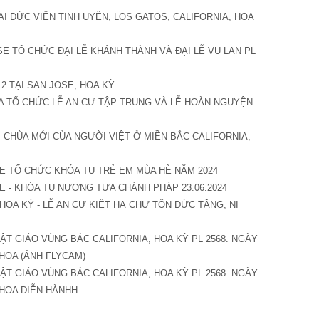
ẠI ĐỨC VIÊN TỊNH UYỂN, LOS GATOS, CALIFORNIA, HOA
SE TỔ CHỨC ĐẠI LỄ KHÁNH THÀNH VÀ ĐẠI LỄ VU LAN PL
2 TẠI SAN JOSE, HOA KỲ
IA TỔ CHỨC LỄ AN CƯ TẬP TRUNG VÀ LỄ HOÀN NGUYỆN
I CHÙA MỚI CỦA NGƯỜI VIỆT Ở MIỀN BẮC CALIFORNIA,
E TỔ CHỨC KHÓA TU TRẺ EM MÙA HÈ NĂM 2024
E - KHÓA TU NƯƠNG TỰA CHÁNH PHÁP 23.06.2024
HOA KỲ - LỄ AN CƯ KIẾT HẠ CHƯ TÔN ĐỨC TĂNG, NI
T GIÁO VÙNG BẮC CALIFORNIA, HOA KỲ PL 2568. NGÀY
 HOA (ẢNH FLYCAM)
T GIÁO VÙNG BẮC CALIFORNIA, HOA KỲ PL 2568. NGÀY
 HOA DIỄN HÀNHH