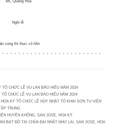
MC Quảng Hoa
Nghi lễ
àn cúng thí thực cô hồn
Ỳ TỔ CHỨC LỄ VU LAN BÁO HIẾU NĂM 2024
 TỔ CHỨC LỄ VU LAN BÁO HIẾU NĂM 2024
 HOA KỲ TỔ CHỨC LỄ HÚY NHẬT TỔ KHAI SƠN TU VIỆN
TẬP TRUNG.
 VIỆN HUYỀN KHÔNG, SAN JOSE, HOA KỲ
OAN BẠT ĐỘ TẠI CHÙA ĐẠI NHẬT NHƯ LAI, SAN JOSE, HOA