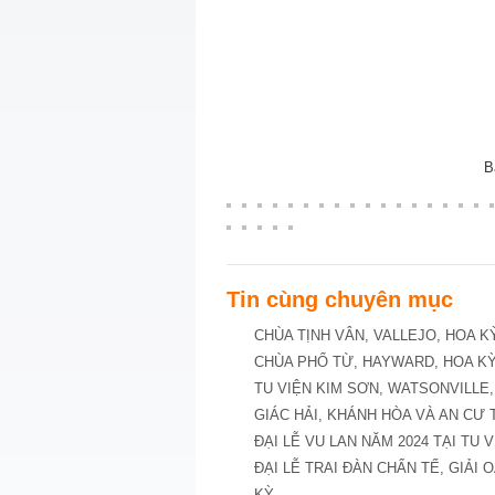
B
Tin cùng chuyên mục
CHÙA TỊNH VÂN, VALLEJO, HOA K
CHÙA PHỔ TỪ, HAYWARD, HOA KỲ
TU VIỆN KIM SƠN, WATSONVILLE,
GIÁC HẢI, KHÁNH HÒA VÀ AN CƯ 
ĐẠI LỄ VU LAN NĂM 2024 TẠI TU
ĐẠI LỄ TRAI ĐÀN CHẨN TẾ, GIẢI 
KỲ.