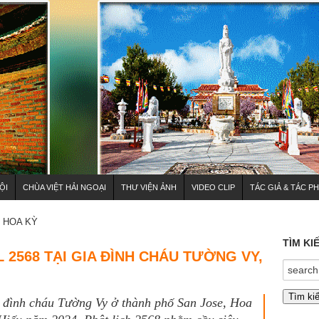
ỘI
CHÙA VIỆT HẢI NGOẠI
THƯ VIỆN ẢNH
VIDEO CLIP
TÁC GIẢ & TÁC P
HOA KỲ
TÌM KI
L 2568 TẠI GIA ĐÌNH CHÁU TƯỜNG VY,
a đình cháu Tường Vy ở thành phố San Jose, Hoa