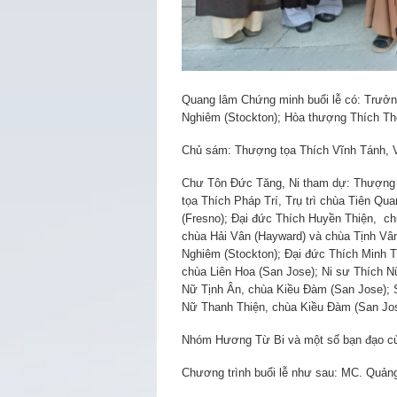
Quang lâm Chứng minh buổi lễ có: Trưởn
Nghiêm (Stockton); Hòa thượng Thích Thô
Chủ sám: Thượng tọa Thích Vĩnh Tánh, Vi
Chư Tôn Đức Tăng, Ni tham dự: Thượng 
tọa Thích Pháp Trí, Trụ trì chùa Tiên Qua
(Fresno); Đại đức Thích Huyền Thiện, ch
chùa Hải Vân (Hayward) và chùa Tịnh Vân 
Nghiêm (Stockton); Đại đức Thích Minh Tị
chùa Liên Hoa (San Jose); Ni sư Thích N
Nữ Tịnh Ân, chùa Kiều Đàm (San Jose); 
Nữ Thanh Thiện, chùa Kiều Đàm (San Jos
Nhóm Hương Từ Bi và một số bạn đạo củ
Chương trình buổi lễ như sau: MC. Quản