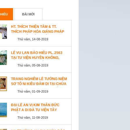
HIỀU
BÀI MỚI
HT. THÍCH THIỆN TÂM & TT.
THÍCH PHÁP HÒA GIẢNG PHÁP
TẠI TU VIỆN TÂY THIÊN
Thứ năm, 14-08-2019
WESTLOCK, CANADA
LỄ VU LAN BÁO HIẾU PL. 2563
TẠI TU VIỆN HUYỀN KHÔNG,
SAN JOSE (HOA KỲ)
Thứ năm, 05-08-2019
TRANG NGHIÊM LỄ TƯỞNG NIỆM
SƠ TỔ NI KIỀU ĐÀM DI TẠI CHÙA
AN LẠC, SAN JOSE, HOA KỲ
Thứ năm, 01-09-2019
ĐẠI LỄ AN VỊ KIM THÂN ĐỨC
PHẬT A DI ĐÀ TU VIỆN TÂY
THIÊN, CANADA
Thứ năm, 11-08-2019