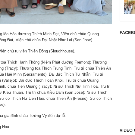
FACEB
g lão Hòa thượng Thích Minh Đạt, Viện chủ chùa Quang
ng Đạt, Viện chủ chùa Đại Nhật Như Lai (San Jose).
ện chủ tu viện Thiên Đồng (Sloughhouse).
tọa Thích Hạnh Thông (Niệm Phật đường Fremont); Thượng
ng (Tracy); Thượng tọa Thích Trung Tịnh, Trụ trì chùa Thiện Ân
ùa Huệ Minh (Sacramento); Đại đức Thích Từ Nhẫn, Trụ trì
(Vallejo); Đại đức Thích Hoàn Khởi, Trụ trì chùa Quang
nh, chùa Tiên Quang (Tracy); Ni sư Thích Nữ Tịnh Hòa, Trụ trì
ữ Kiều Thuận, Trụ trì chùa Kiều Đàm (San Jose); Ni sư Thích
Sư cô Thích Nữ Liên Hảo, chùa Thiện Ân (Fresno); Sư cô Thích
e).
a gia đình cháu Tường Vy đến dự lễ.
g Hoa.
VIDEO 