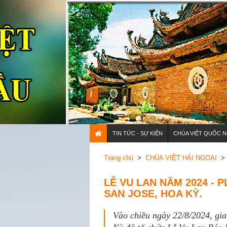
TIN TỨC - SỰ KIỆN
CHÙA VIỆT QUỐC N
Trang chủ
>
CHÙA VIỆT HẢI NGOẠI
> 
LỄ VU LAN NĂM 2024 - P
SAN JOSE, HOA KỲ.
Vào chiều ngày 22/8/2024, gi