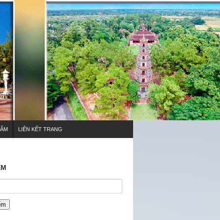
HẨM
LIÊN KẾT TRANG
ẾM