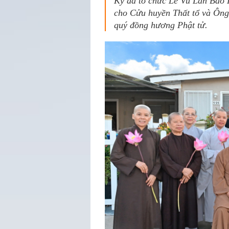
Kỳ đã tổ chức Lễ Vu Lan Báo 
cho Cửu huyền Thất tổ và Ông
quý đồng hương Phật tử.