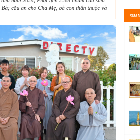
Hiếu năm 2024, Phật lịch 2568 nhằm cầu siêu
 Bà; cầu an cho Cha Mẹ, bà con thân thuộc và
XEM N