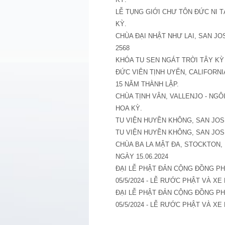
LỄ TỤNG GIỚI CHƯ TÔN ĐỨC NI T
KỲ.
CHÙA ĐẠI NHẬT NHƯ LAI, SAN JO
2568
KHÓA TU SEN NGÁT TRỜI TÂY KỲ 
ĐỨC VIÊN TỊNH UYỂN, CALIFORN
15 NĂM THÀNH LẬP.
CHÙA TỊNH VÂN, VALLENJO - NGÔ
HOA KỲ.
TU VIỆN HUYỀN KHÔNG, SAN JOS
TU VIỆN HUYỀN KHÔNG, SAN JOS
CHÙA BA LA MẬT ĐA, STOCKTON, 
NGÀY 15.06.2024
ĐẠI LỄ PHẬT ĐẢN CỘNG ĐỒNG PHẬ
05/5/2024 - LỄ RƯỚC PHẬT VÀ XE
ĐẠI LỄ PHẬT ĐẢN CỘNG ĐỒNG PHẬ
05/5/2024 - LỄ RƯỚC PHẬT VÀ XE