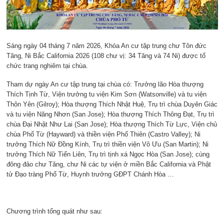
Sáng ngày 04 tháng 7 năm 2026, Khóa An cư tập trung chư Tôn đức
Tăng, Ni Bắc California 2026 (108 chư vị: 34 Tăng và 74 Ni) được tổ
chức trang nghiêm tại chùa.
Tham dự ngày An cư tập trung tại chùa có: Trưởng lão Hòa thượng
Thích Tịnh Từ, Viện trưởng tu viện Kim Sơn (Watsonville) và tu viện
Thôn Yên (Gilroy); Hòa thượng Thích Nhật Huệ, Trụ trì chùa Duyên Giác
và tu viện Năng Nhơn (San Jose); Hòa thượng Thích Thông Đạt, Trụ trì
chùa Đại Nhật Như Lai (San Jose); Hòa thượng Thích Từ Lực, Viện chủ
chùa Phổ Từ (Hayward) và thiền viện Phổ Thiên (Castro Valley); Ni
trưởng Thích Nữ Đồng Kính, Trụ trì thiền viện Vô Ưu (San Martin); Ni
trưởng Thích Nữ Tiến Liên, Trụ trì tịnh xá Ngọc Hòa (San Jose); cùng
đông đảo chư Tăng, chư Ni các tự viện ở miền Bắc California và Phật
tử Đạo tràng Phổ Từ, Huynh trưởng GĐPT Chánh Hòa …
Chương trình tổng quát như sau: