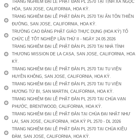
TRANG NGHIÊM ĐẠI LỄ PHẬT ĐẢN PL 2570 TẠI TỊNH XÁ NGỌC
HÒA, SAN JOSE, CALIFORNIA, HOA KỲ.
TRANG NGHIÊM ĐẠI LỄ PHẬT ĐẢN PL 2570 TẠI ẤN TÔN THIỀN
ĐƯỜNG, SAN JOSE, CALIFORNIA, HOA KỲ.
TRƯỜNG CAO ĐẲNG PHẬT GIÁO THỰC DỤNG (HOA KỲ) TỔ
CHỨC LỄ TỐT NGHIỆP LẦN THỨ II - NGÀY 24.05.2026
TRANG NGHIÊM ĐẠI LỄ PHẬT ĐẢN PL 2570 TẠI NHÀ TÌNH
THƯƠNG MISSION DE LA CASA, SAN JOSE, CALIFORNIA, HOA
KỲ.
TRANG NGHIÊM ĐẠI LỄ PHẬT ĐẢN PL 2570 TẠI TU VIỆN
HUYỀN KHÔNG, SAN JOSE, CALIFORNIA, HOA KỲ.
TRANG NGHIÊM ĐẠI LỄ PHẬT ĐẢN PL 2570 TẠI TU VIỆN
HƯƠNG TỪ BI, SAN MARTIN, CALIFORNIA, HOA KỲ.
TRANG NGHIÊM ĐẠI LỄ PHẬT ĐẢN PL 2570 TẠI CHÙA VẠN
PHƯỚC, BRENTWOOD, CALIFORNIA, HOA KỲ.
TRANG NGHIÊM ĐẠI LỄ PHẬT ĐẢN TẠI CHÙA ĐẠI NHẬT NHƯ
LAI, SAN JOSE, CALIFORNIA, HOA KỲ PL 2570 - DL 2026
TRANG NGHIÊM ĐẠI LỄ PHẬT ĐẢN PL 2570 TẠI CHÙA KIỀU
ĐÀM, SAN JOSE, CALIFORNIA, HOA KỲ.