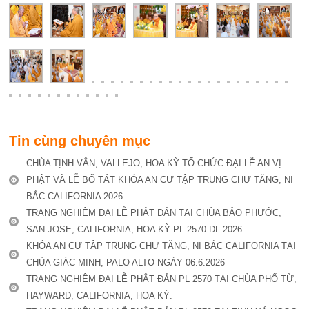
Tin cùng chuyên mục
CHÙA TỊNH VÂN, VALLEJO, HOA KỲ TỔ CHỨC ĐẠI LỄ AN VỊ
PHẬT VÀ LỄ BỐ TÁT KHÓA AN CƯ TẬP TRUNG CHƯ TĂNG, NI
BẮC CALIFORNIA 2026
TRANG NGHIÊM ĐẠI LỄ PHẬT ĐẢN TẠI CHÙA BẢO PHƯỚC,
SAN JOSE, CALIFORNIA, HOA KỲ PL 2570 DL 2026
KHÓA AN CƯ TẬP TRUNG CHƯ TĂNG, NI BẮC CALIFORNIA TẠI
CHÙA GIÁC MINH, PALO ALTO NGÀY 06.6.2026
TRANG NGHIÊM ĐẠI LỄ PHẬT ĐẢN PL 2570 TẠI CHÙA PHỔ TỪ,
HAYWARD, CALIFORNIA, HOA KỲ.