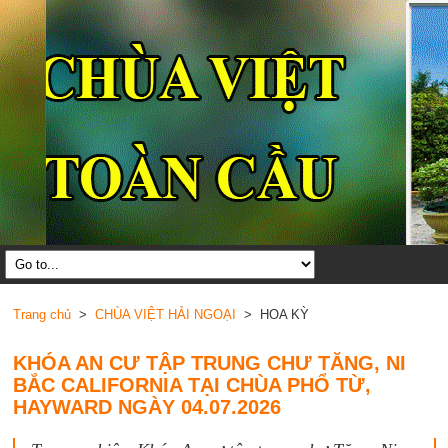
Trang chủ
>
CHÙA VIỆT HẢI NGOẠI
> HOA KỲ
KHÓA AN CƯ TẬP TRUNG CHƯ TĂNG, NI
BẮC CALIFORNIA TẠI CHÙA PHỔ TỪ,
HAYWARD NGÀY 04.07.2026