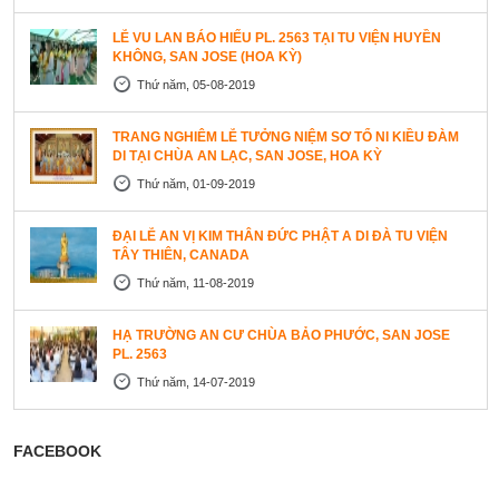
LỄ VU LAN BÁO HIẾU PL. 2563 TẠI TU VIỆN HUYỀN
KHÔNG, SAN JOSE (HOA KỲ)
Thứ năm, 05-08-2019
TRANG NGHIÊM LỄ TƯỞNG NIỆM SƠ TỔ NI KIỀU ĐÀM
DI TẠI CHÙA AN LẠC, SAN JOSE, HOA KỲ
Thứ năm, 01-09-2019
ĐẠI LỄ AN VỊ KIM THÂN ĐỨC PHẬT A DI ĐÀ TU VIỆN
TÂY THIÊN, CANADA
Thứ năm, 11-08-2019
HẠ TRƯỜNG AN CƯ CHÙA BẢO PHƯỚC, SAN JOSE
PL. 2563
Thứ năm, 14-07-2019
FACEBOOK