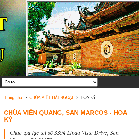
Trang chủ
>
CHÙA VIỆT HẢI NGOẠI
> HOA KỲ
CHÙA VIÊN QUANG, SAN MARCOS - HOA
KỲ
Chùa tọa lạc tại số 3394 Linda Vista Drive, San