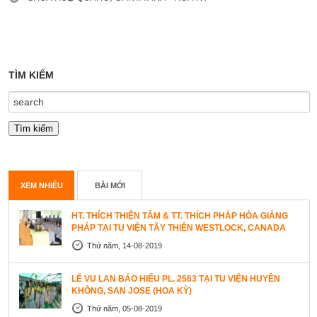
TÌM KIẾM
XEM NHIỀU
BÀI MỚI
HT. THÍCH THIỆN TÂM & TT. THÍCH PHÁP HÒA GIẢNG
PHÁP TẠI TU VIỆN TÂY THIÊN WESTLOCK, CANADA
Thứ năm, 14-08-2019
LỄ VU LAN BÁO HIẾU PL. 2563 TẠI TU VIỆN HUYỀN
KHÔNG, SAN JOSE (HOA KỲ)
Thứ năm, 05-08-2019