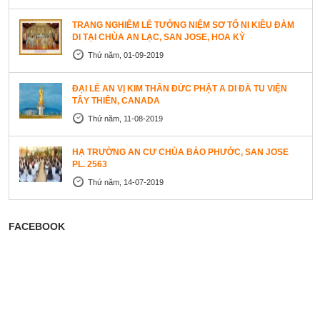
TRANG NGHIÊM LỄ TƯỞNG NIỆM SƠ TỔ NI KIỀU ĐÀM
DI TẠI CHÙA AN LẠC, SAN JOSE, HOA KỲ
Thứ năm, 01-09-2019
ĐẠI LỄ AN VỊ KIM THÂN ĐỨC PHẬT A DI ĐÀ TU VIỆN
TÂY THIÊN, CANADA
Thứ năm, 11-08-2019
HẠ TRƯỜNG AN CƯ CHÙA BẢO PHƯỚC, SAN JOSE
PL. 2563
Thứ năm, 14-07-2019
FACEBOOK