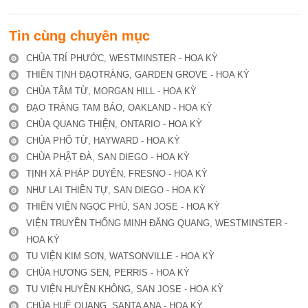
Tin cùng chuyên mục
CHÙA TRÍ PHƯỚC, WESTMINSTER - HOA KỲ
THIỀN TỊNH ĐẠOTRÀNG, GARDEN GROVE - HOA KỲ
CHÙA TÂM TỪ, MORGAN HILL - HOA KỲ
ĐẠO TRÀNG TAM BẢO, OAKLAND - HOA KỲ
CHÙA QUANG THIỆN, ONTARIO - HOA KỲ
CHÙA PHỔ TỪ, HAYWARD - HOA KỲ
CHÙA PHẬT ĐÀ, SAN DIEGO - HOA KỲ
TỊNH XÁ PHÁP DUYÊN, FRESNO - HOA KỲ
NHƯ LAI THIỀN TỰ, SAN DIEGO - HOA KỲ
THIỀN VIỆN NGỌC PHÚ, SAN JOSE - HOA KỲ
VIỆN TRUYỀN THỐNG MINH ĐĂNG QUANG, WESTMINSTER -
HOA KỲ
TU VIỆN KIM SƠN, WATSONVILLE - HOA KỲ
CHÙA HƯƠNG SEN, PERRIS - HOA KỲ
TU VIỆN HUYỀN KHÔNG, SAN JOSE - HOA KỲ
CHÙA HUỆ QUANG, SANTA ANA - HOA KỲ