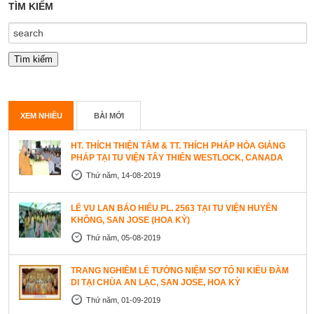
TÌM KIẾM
XEM NHIỀU
BÀI MỚI
HT. THÍCH THIỆN TÂM & TT. THÍCH PHÁP HÒA GIẢNG
PHÁP TẠI TU VIỆN TÂY THIÊN WESTLOCK, CANADA
Thứ năm, 14-08-2019
LỄ VU LAN BÁO HIẾU PL. 2563 TẠI TU VIỆN HUYỀN
KHÔNG, SAN JOSE (HOA KỲ)
Thứ năm, 05-08-2019
TRANG NGHIÊM LỄ TƯỞNG NIỆM SƠ TỔ NI KIỀU ĐÀM
DI TẠI CHÙA AN LẠC, SAN JOSE, HOA KỲ
Thứ năm, 01-09-2019