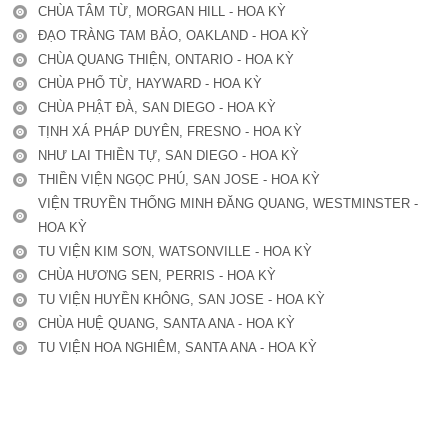
CHÙA TÂM TỪ, MORGAN HILL - HOA KỲ
ĐẠO TRÀNG TAM BẢO, OAKLAND - HOA KỲ
CHÙA QUANG THIỆN, ONTARIO - HOA KỲ
CHÙA PHỔ TỪ, HAYWARD - HOA KỲ
CHÙA PHẬT ĐÀ, SAN DIEGO - HOA KỲ
TỊNH XÁ PHÁP DUYÊN, FRESNO - HOA KỲ
NHƯ LAI THIỀN TỰ, SAN DIEGO - HOA KỲ
THIỀN VIỆN NGỌC PHÚ, SAN JOSE - HOA KỲ
VIỆN TRUYỀN THỐNG MINH ĐĂNG QUANG, WESTMINSTER -
HOA KỲ
TU VIỆN KIM SƠN, WATSONVILLE - HOA KỲ
CHÙA HƯƠNG SEN, PERRIS - HOA KỲ
TU VIỆN HUYỀN KHÔNG, SAN JOSE - HOA KỲ
CHÙA HUỆ QUANG, SANTA ANA - HOA KỲ
TU VIỆN HOA NGHIÊM, SANTA ANA - HOA KỲ