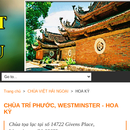
Trang chủ
>
CHÙA VIỆT HẢI NGOẠI
> HOA KỲ
CHÙA TRÍ PHƯỚC, WESTMINSTER - HOA
KỲ
Chùa tọa lạc tại số 14722 Givens Place,