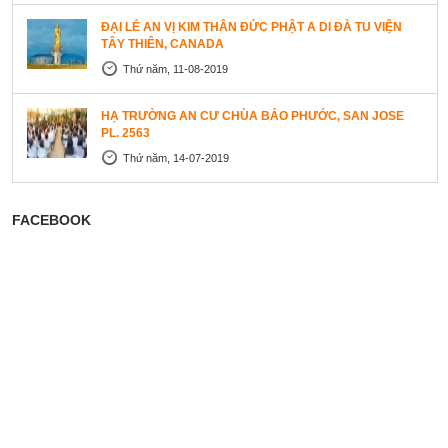
ĐẠI LỄ AN VỊ KIM THÂN ĐỨC PHẬT A DI ĐÀ TU VIỆN
TÂY THIÊN, CANADA
Thứ năm, 11-08-2019
HẠ TRƯỜNG AN CƯ CHÙA BẢO PHƯỚC, SAN JOSE
PL. 2563
Thứ năm, 14-07-2019
FACEBOOK