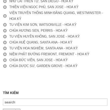
NHƯ LAI THIỀN TỰ, SAN DIEGO - HOA KỲ
THIỀN VIỆN NGỌC PHÚ, SAN JOSE - HOA KỲ
VIỆN TRUYỀN THỐNG MINH ĐĂNG QUANG, WESTMINSTER -
HOA KỲ
TU VIỆN KIM SƠN, WATSONVILLE - HOA KỲ
CHÙA HƯƠNG SEN, PERRIS - HOA KỲ
TU VIỆN HUYỀN KHÔNG, SAN JOSE - HOA KỲ
CHÙA HUỆ QUANG, SANTA ANA - HOA KỲ
TU VIỆN HOA NGHIÊM, SANTA ANA - HOA KỲ
NIỆM PHẬT ĐƯỜNG FREMONT, FREMONT - HOA KỲ
CHÙA ĐỨC VIÊN, SAN JOSE - HOA KỲ
CHÙA DƯỢC SƯ, GARDEN GROVE - HOA KỲ
TÌM KIẾM