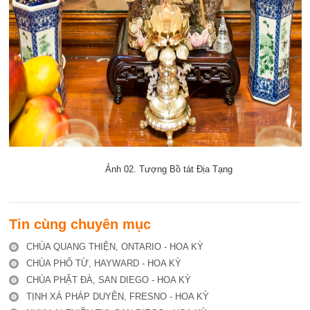
Ảnh 02. Tượng Bồ tát Địa Tạng
Tin cùng chuyên mục
CHÙA QUANG THIỆN, ONTARIO - HOA KỲ
CHÙA PHỔ TỪ, HAYWARD - HOA KỲ
CHÙA PHẬT ĐÀ, SAN DIEGO - HOA KỲ
TỊNH XÁ PHÁP DUYÊN, FRESNO - HOA KỲ