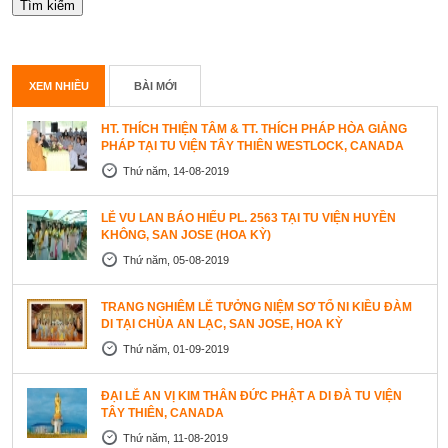
XEM NHIỀU
BÀI MỚI
HT. THÍCH THIỆN TÂM & TT. THÍCH PHÁP HÒA GIẢNG
PHÁP TẠI TU VIỆN TÂY THIÊN WESTLOCK, CANADA
Thứ năm, 14-08-2019
LỄ VU LAN BÁO HIẾU PL. 2563 TẠI TU VIỆN HUYỀN
KHÔNG, SAN JOSE (HOA KỲ)
Thứ năm, 05-08-2019
TRANG NGHIÊM LỄ TƯỞNG NIỆM SƠ TỔ NI KIỀU ĐÀM
DI TẠI CHÙA AN LẠC, SAN JOSE, HOA KỲ
Thứ năm, 01-09-2019
ĐẠI LỄ AN VỊ KIM THÂN ĐỨC PHẬT A DI ĐÀ TU VIỆN
TÂY THIÊN, CANADA
Thứ năm, 11-08-2019