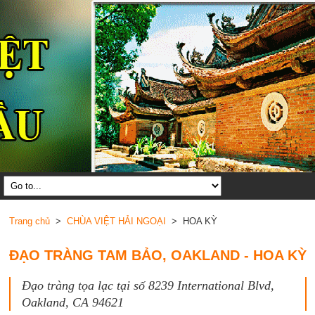
Trang chủ
>
CHÙA VIỆT HẢI NGOẠI
> HOA KỲ
ĐẠO TRÀNG TAM BẢO, OAKLAND - HOA KỲ
Đạo tràng tọa lạc tại số 8239 International Blvd,
Oakland, CA 94621