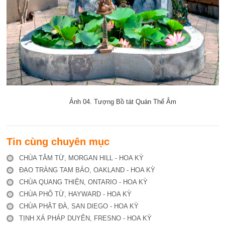
Ảnh 04. Tượng Bồ tát Quán Thế Âm
Tin cùng chuyên mục
CHÙA TÂM TỪ, MORGAN HILL - HOA KỲ
ĐẠO TRÀNG TAM BẢO, OAKLAND - HOA KỲ
CHÙA QUANG THIỆN, ONTARIO - HOA KỲ
CHÙA PHỔ TỪ, HAYWARD - HOA KỲ
CHÙA PHẬT ĐÀ, SAN DIEGO - HOA KỲ
TỊNH XÁ PHÁP DUYÊN, FRESNO - HOA KỲ