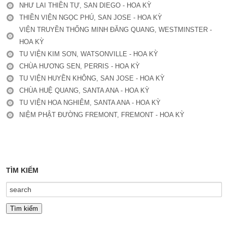
NHƯ LAI THIỀN TỰ, SAN DIEGO - HOA KỲ
THIỀN VIỆN NGỌC PHÚ, SAN JOSE - HOA KỲ
VIỆN TRUYỀN THỐNG MINH ĐĂNG QUANG, WESTMINSTER -
HOA KỲ
TU VIỆN KIM SƠN, WATSONVILLE - HOA KỲ
CHÙA HƯƠNG SEN, PERRIS - HOA KỲ
TU VIỆN HUYỀN KHÔNG, SAN JOSE - HOA KỲ
CHÙA HUỆ QUANG, SANTA ANA - HOA KỲ
TU VIỆN HOA NGHIÊM, SANTA ANA - HOA KỲ
NIỆM PHẬT ĐƯỜNG FREMONT, FREMONT - HOA KỲ
TÌM KIẾM