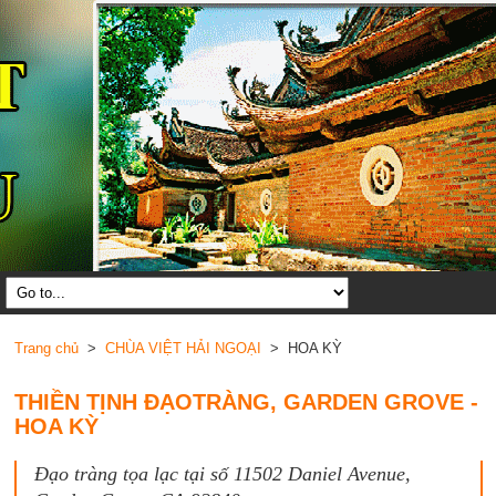
Trang chủ
>
CHÙA VIỆT HẢI NGOẠI
> HOA KỲ
THIỀN TỊNH ĐẠOTRÀNG, GARDEN GROVE -
HOA KỲ
Đạo tràng tọa lạc tại số 11502 Daniel Avenue,