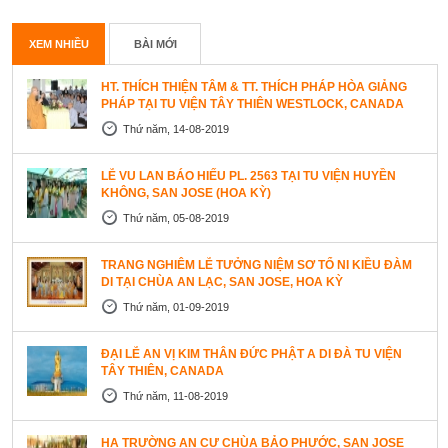
XEM NHIỀU
BÀI MỚI
HT. THÍCH THIỆN TÂM & TT. THÍCH PHÁP HÒA GIẢNG
PHÁP TẠI TU VIỆN TÂY THIÊN WESTLOCK, CANADA
Thứ năm, 14-08-2019
LỄ VU LAN BÁO HIẾU PL. 2563 TẠI TU VIỆN HUYỀN
KHÔNG, SAN JOSE (HOA KỲ)
Thứ năm, 05-08-2019
TRANG NGHIÊM LỄ TƯỞNG NIỆM SƠ TỔ NI KIỀU ĐÀM
DI TẠI CHÙA AN LẠC, SAN JOSE, HOA KỲ
Thứ năm, 01-09-2019
ĐẠI LỄ AN VỊ KIM THÂN ĐỨC PHẬT A DI ĐÀ TU VIỆN
TÂY THIÊN, CANADA
Thứ năm, 11-08-2019
HẠ TRƯỜNG AN CƯ CHÙA BẢO PHƯỚC, SAN JOSE