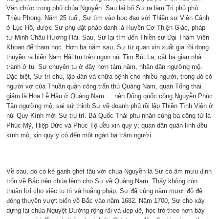
Văn chức trong phủ chúa Nguyễn. Sau lại bổ Sư ra làm Tri phủ phủ
Triệu Phong. Năm 25 tuổi, Sư tìm vào học đạo với Thiền sư Viên Cảnh
ở Lục Hồ, được Sư phụ đặt pháp danh là Huyền Cơ Thiện Giác, pháp
tự Minh Châu Hương Hải. Sau, Sư lại tìm đến Thiền sư Đại Thâm Viên
Khoan để tham học. Hơn ba năm sau, Sư từ quan xin xuất gia rồi dong
thuyền ra biển Nam Hải trụ trên ngọn núi Tim Bút La, cất ba gian nhà
tranh ở tu. Sư chuyên tu ở đây hơn tám năm, nhân dân ngưỡng mộ.
Đặc biệt, Sư trì chú, lập đàn và chữa bệnh cho nhiều người, trong đó có
người vợ của Thuần quận công trấn thủ Quảng Nam, quan Tổng thái
giám là Hoa Lễ Hầu ở Quảng Nam … nên Dũng quốc công Nguyễn Phúc
Tần ngưỡng mộ, sai sứ thỉnh Sư về doanh phủ rồi lập Thiền Tĩnh Viện ở
núi Quy Kính mời Sư trụ trì. Bà Quốc Thái phu nhân cùng ba công tử là
Phúc Mỹ, Hiệp Đức và Phúc Tộ đều xin quy y; quan dân quân lính đều
kính mộ, xin quy y có đến một ngàn ba trăm người.
Về sau, do có kẻ ganh ghét tâu với chúa Nguyễn là Sư có âm mưu định
trốn về Bắc nên chúa lệnh cho Sư về Quảng Nam. Thấy không còn
thuận lợi cho việc tu trì và hoằng pháp, Sư đã cùng năm mươi đồ đệ
đóng thuyền vượt biển về Bắc vào năm 1682. Năm 1700, Sư cho xây
dựng lại chùa Nguyệt Đường rộng rãi và đẹp đẽ, học trò theo hơn bảy