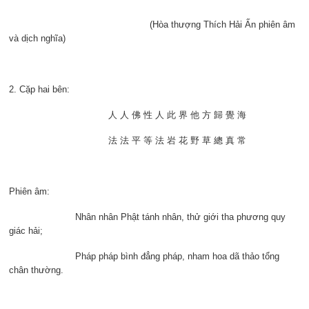
(Hòa thượng Thích Hải Ấn phiên âm
và dịch nghĩa)
2. Cặp hai bên:
人 人 佛 性 人 此 界 他 方 歸 覺 海
法 法 平 等 法 岩 花 野 草 總 真 常
Phiên âm:
Nhân nhân Phật tánh nhân, thử giới tha phương quy
giác hải;
Pháp pháp bình đẳng pháp, nham hoa dã thảo tổng
chân thường.