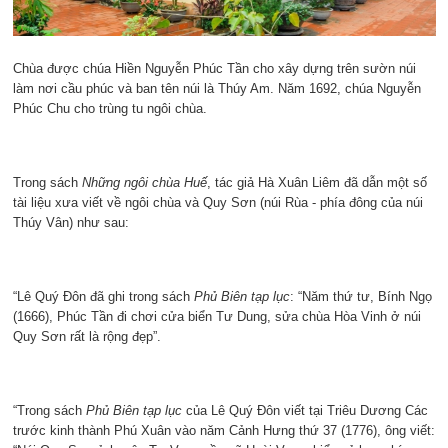
Chùa được chúa Hiền Nguyễn Phúc Tần cho xây dựng trên sườn núi
làm nơi cầu phúc và ban tên núi là Thúy Am. Năm 1692, chúa Nguyễn
Phúc Chu cho trùng tu ngôi chùa.
Trong sách
Những ngôi chùa Huế
, tác giả Hà Xuân Liêm đã dẫn một số
tài liệu xưa viết về ngôi chùa và Quy Sơn (núi Rùa - phía đông của núi
Thúy Vân) như sau:
“Lê Quý Đôn đã ghi trong sách
Phủ Biên tạp lục
: “Năm thứ tư, Bính Ngọ
(1666), Phúc Tần đi chơi cửa biển Tư Dung, sửa chùa Hòa Vinh ở núi
Quy Sơn rất là rộng đẹp”.
“Trong sách
Phủ Biên tạp lục
của Lê Quý Đôn viết tại Triêu Dương Các
trước kinh thành Phú Xuân vào năm Cảnh Hưng thứ 37 (1776), ông viết: