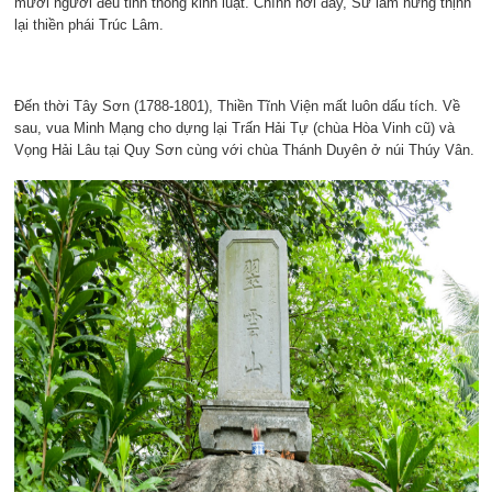
mươi người đều tinh thông kinh luật. Chính nơi đây, Sư làm hưng thịnh
lại thiền phái Trúc Lâm.
Đến thời Tây Sơn (1788-1801), Thiền Tĩnh Viện mất luôn dấu tích. Về
sau, vua Minh Mạng cho dựng lại Trấn Hải Tự (chùa Hòa Vinh cũ) và
Vọng Hải Lâu tại Quy Sơn cùng với chùa Thánh Duyên ở núi Thúy Vân.