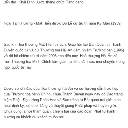
đến thời Khải Định được thăng chức Tăng cang.
Ngài Tâm Hương - Mật Hiển được Bộ Lễ cử trú trì năm Kỷ Mão (1939).
Sau khi Hoà thượng Mật Hiển thị tịch, Giáo hội lập Ban Quản trị Thánh
Duyên quốc tự và cử Thượng toạ Hải Ấn đảm nhiệm Trưởng ban (1996)
và rồi bổ nhiệm trú trì năm 2003 cho đến nay. Hoà thượng Hải Ấn đã
mời Thượng tọa Minh Chính làm giám tự để chăm sóc mọi chuyện trong
ngôi quốc tự này.
Được sự chỉ đạo của Hòa thượng Hải Ấn và sự hướng dẫn trực tiếp
của Thượng tọa Minh Chính, chùa Thánh Duyên ngày nay có Đạo tràng
niệm Phật, Đạo tràng Pháp Hoa và Đạo tràng tu Bát quan trai giới sinh
hoạt định kỳ, có chư Tăng về thuyết giảng Phật pháp và truyền giới.
Chùa cũng là nơi tham quan, chiêm bái của các đoàn Phật tử hành
hương và khách du khách muôn nơi.