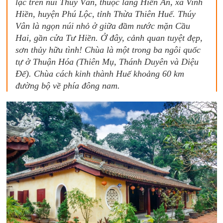
lạc trên núi Thúy Vân, thuộc làng Hiền An, xã Vinh
Hiền, huyện Phú Lộc, tỉnh Thừa Thiên Huế. Thúy
Vân là ngọn núi nhỏ ở giữa đầm nước mặn Cầu
Hai, gần cửa Tư Hiền. Ở đây, cảnh quan tuyệt đẹp,
sơn thủy hữu tình! Chùa là một trong ba ngôi quốc
tự ở Thuận Hóa (Thiên Mụ, Thánh Duyên và Diệu
Đế). Chùa cách kinh thành Huế khoảng 60 km
đường bộ về phía đông nam.