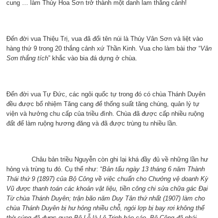
cung … làm Thúy Hoa Sơn trở thành một danh lam thắng cảnh!
Đến đời vua Thiệu Trị, vua đã đổi tên núi là Thúy Vân Sơn và liệt vào
hàng thứ 9 trong 20 thắng cảnh xứ Thần Kinh. Vua cho làm bài thơ “
Vân
Sơn thắng tích
” khắc vào bia đá dựng ở chùa.
Đến đời vua Tự Đức, các ngôi quốc tự trong đó có chùa Thánh Duyên
đều được bổ nhiệm Tăng cang để thống suất tăng chúng, quản lý tự
viện và hưởng chu cấp của triều đình. Chùa đã được cấp nhiều ruộng
đất để làm ruộng hương đăng và đã được trùng tu nhiều lần.
Châu bản triều Nguyễn còn ghi lại khá đầy đủ về những lần hư
hỏng và trùng tu đó. Cụ thể như: “
Bản tấu ngày 13 tháng 6 năm Thành
Thái thứ 9 (1897) của Bộ Công về việc chuẩn cho Chưởng vệ doanh Kỳ
Vũ được thanh toán các khoản vật liệu, tiền công chi sửa chữa gác Đại
Từ chùa Thánh Duyên; trận bão năm Duy Tân thứ nhất (1907) làm cho
chùa Thánh Duyên bị hư hỏng nhiều chỗ, ngói lợp bị bay rơi không thể
thờ cúng đã được quan Bộ Lễ là Lê Trinh báo cáo, Bộ Công đã phái