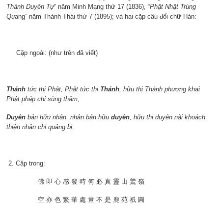
Thánh Duyên
Tự
” năm Minh Mạng thứ 17 (1836), “
Phật Nhật Trùng
Qu
ang” năm Thành Thái thứ 7 (1895); và hai cặp câu đối chữ Hán:
Cặp ngoài: (như trên đã viết)
Thánh
tức thị Phật, Phật tức thị
Thánh
, hữu thị Thánh phương khai
Phật pháp chi sùng thâm;
Duyên
bản hữu nhân, nhân bản hữu
duyên
, hữu thị duyên nãi khoách
thiện nhân chi quảng bị.
2. Cặp trong:
佛 即 心 感 發 時 何 必 真 靈 山 鷲 嶺
空 亦 色 繁 華 處 豈 不 是 鹿 苑 祇 圓