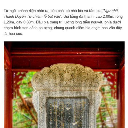
Từ ngôi chánh điện nhìn ra, bên phải có nhà bia và tấm bia “
Ngự chế
Thánh Duyên
Tự chiêm lễ bát vận
”. Bia bằng đá thanh, cao 2,00m, rộng
1,20m, dày 0,30m. Đầu bia trang trí lưỡng long triều nguyệt, phía dưới
chạm hình sen cánh phượng; chung quanh diềm bia chạm hoa văn dây
lá, hoa cúc.