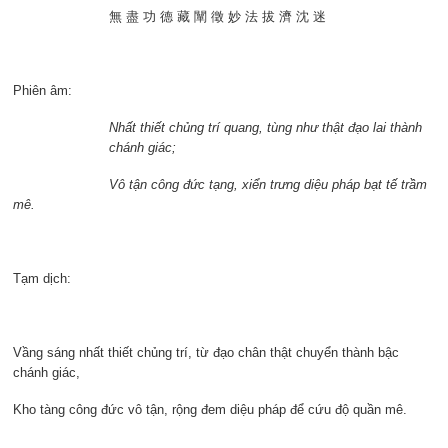
無 盡 功 德 藏 闡 徵 妙 法 拔 濟 沈 迷
Phiên âm:
Nhất thiết chủng trí quang, tùng như thật đạo lai thành
chánh giác;
Vô tận công đức tạng, xiển trưng diệu pháp bạt tế trầm
mê.
Tạm dịch:
Vầng sáng nhất thiết chủng trí, từ đạo chân thật chuyển thành bậc
chánh giác,
Kho tàng công đức vô tận, rộng đem diệu pháp để cứu độ quần mê.