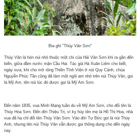
Bia ghi "Thúy Vân Sơn"
Thúy Vân là hòn núi nhỏ thuộc một chi của Hải Vân Sơn khi ra gần đến
biển, giữa đầm nước mặn Cầu Hai. Tác giả Hà Xuân Liêm cho biết,
ngày xưa, khi cho mở rộng Thiền Tĩnh Viện ở núi Quy Cảnh, chúa
Nguyễn Phúc Tần cũng đã làm một ngôi am nhỏ trên núi Thúy Vân, gọi
là Mỹ Am, tên núi lúc đó được gọi là Mỹ Am Sơn.
Đến năm 1835, vua Minh Mạng tuần du về Mỹ Am Sơn, cho đổi tên là
Thúy Hoa Sơn. Đến đời Thiệu Trị, vì kỵ húy tên mẹ là Hồ Thị Hoa, nhà
vua đã hạ chỉ đổi tên Thúy Vân Sơn. Vào đời Tự Đức gọi là núi Thúy
Anh, nhưng tên núi Thúy Vân vẫn được gọi thông dụng cho đến ngày
nay.