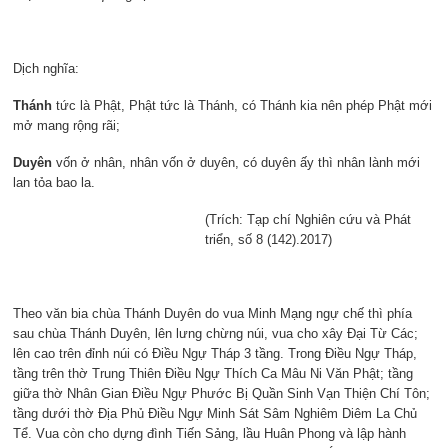
Dịch nghĩa:
Thánh
tức là Phật, Phật tức là Thánh, có Thánh kia nên phép Phật mới
mở mang rộng rãi;
Duyên
vốn ở nhân, nhân vốn ở duyên, có duyên ấy thì nhân lành mới
lan tỏa bao la.
(Trích: Tạp chí Nghiên cứu và Phát
triển, số 8 (142).2017)
Theo văn bia chùa Thánh Duyên do vua Minh Mạng ngự chế thì phía
sau chùa Thánh Duyên, lên lưng chừng núi, vua cho xây Đại Từ Các;
lên cao trên đỉnh núi có Điều Ngự Tháp 3 tầng. Trong Điều Ngự Tháp,
tầng trên thờ Trung Thiên Điều Ngự Thích Ca Mâu Ni Văn Phật; tầng
giữa thờ Nhân Gian Điều Ngự Phước Bị Quần Sinh Vạn Thiện Chí Tôn;
tầng dưới thờ Địa Phủ Điều Ngự Minh Sát Sâm Nghiêm Diêm La Chủ
Tể. Vua còn cho dựng đình Tiến Sảng, lầu Huân Phong và lập hành