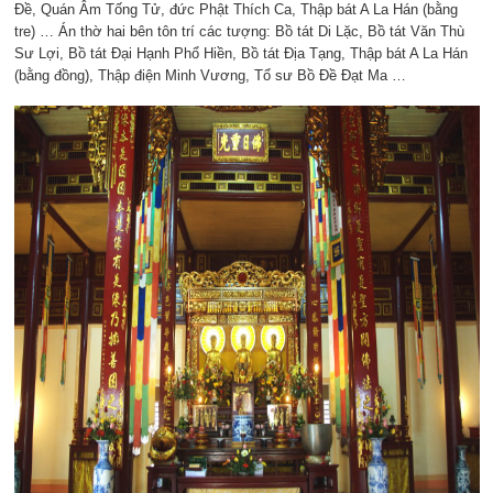
Đề, Quán Âm Tống Tử, đức Phật Thích Ca, Thập bát A La Hán (bằng
tre) … Án thờ hai bên tôn trí các tượng: Bồ tát Di Lặc, Bồ tát Văn Thù
Sư Lợi, Bồ tát Đại Hạnh Phổ Hiền, Bồ tát Địa Tạng, Thập bát A La Hán
(bằng đồng), Thập điện Minh Vương, Tổ sư Bồ Đề Đạt Ma …