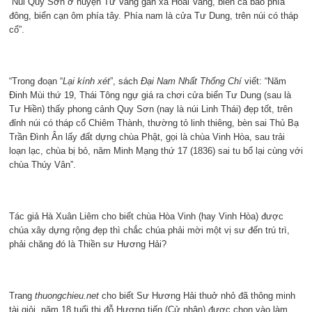
“Núi Quy Sơn ở huyện Tư Vang gần xã Hoài Vang, biển cả bao phía
đông, biển cạn ôm phía tây. Phía nam là cửa Tư Dung, trên núi có tháp
cổ”.
“Trong đoạn “
Lại kính xét
”, sách
Đại Nam Nhất Thống Chí
viết: “Năm
Đinh Mùi thứ 19, Thái Tông ngự giá ra chơi cửa biển Tư Dung (sau là
Tư Hiền) thấy phong cảnh Quy Sơn (nay là núi Linh Thái) đẹp tốt, trên
đỉnh núi có tháp cổ Chiêm Thành, thường tỏ linh thiêng, bèn sai Thủ Bạ
Trần Đình Ân lấy đất dựng chùa Phật, gọi là chùa Vinh Hòa, sau trải
loạn lạc, chùa bị bỏ, năm Minh Mạng thứ 17 (1836) sai tu bổ lại cùng với
chùa Thúy Vân”.
Tác giả Hà Xuân Liêm cho biết chùa Hòa Vinh (hay Vinh Hòa) được
chúa xây dựng rộng đẹp thì chắc chúa phải mời một vị sư đến trú trì,
phải chăng đó là Thiền sư Hương Hải?
Trang
thuongchieu.net
cho biết Sư Hương Hải thuở nhỏ đã thông minh
tài giỏi, năm 18 tuổi thi đỗ Hương tiến (Cử nhân) được chọn vào làm