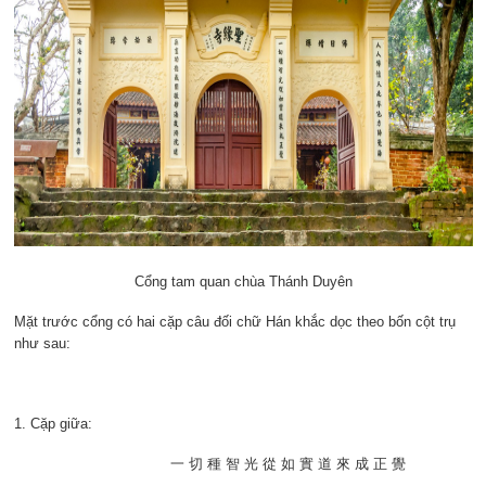
Cổng tam quan chùa Thánh Duyên
Mặt trước cổng có hai cặp câu đối chữ Hán khắc dọc theo bốn cột trụ
như sau:
1. Cặp giữa:
一 切 種 智 光 從 如 實 道 來 成 正 覺