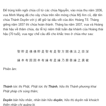
Để trùng kiến ngôi chùa cổ từ các chúa Nguyễn, vào mùa thu năm 1836,
vua Minh Mạng đã cho xây chùa trên nền móng chùa Mỹ Am cũ, đặt tên
chùa Thánh Duyên với ý để giữ lại dấu vết của đức Hoàng Tổ. Tháng
giêng năm 1837 thì chùa hoàn thành. Tháng ba năm 1837, vua và Hoàng
thái hậu về thăm chùa, dự lễ kỷ niệm thất tuần đại khánh của Hoàng thái
hậu (70 tuổi), vua ngự chế câu đối cho khắc treo ở chùa như sau:
聖 即 是 佛 佛 即 是 聖 有 是 聖 方 開 佛 法 之 崇 深
緣 本 有 因 因 本 有 緣 有 是 緣 乃 廓 善 緣 之 廣 被
Phiên âm:
Thánh
tức thị Phật, Phật tức thị
Thánh
, hữu thị Thánh phương khai
Phật pháp chi sùng thâm;
Duyên
bản hữu nhân, nhân bản hữu
duyên
, hữu thị duyên nãi khoách
thiện nhân chi quảng bị.