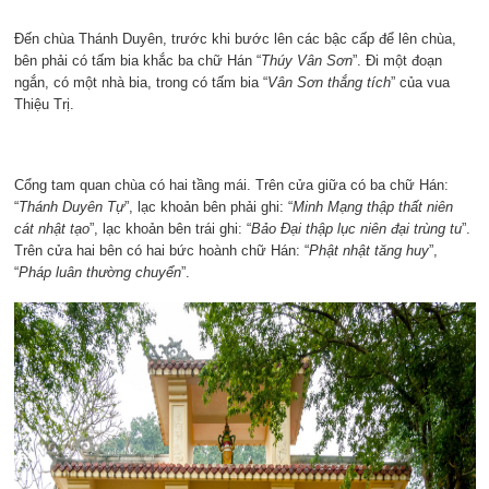
Đến chùa Thánh Duyên, trước khi bước lên các bậc cấp để lên chùa,
bên phải có tấm bia khắc ba chữ Hán “
Thúy Vân Sơn
”. Đi một đoạn
ngắn, có một nhà bia, trong có tấm bia “
Vân Sơn thắng tích
” của vua
Thiệu Trị.
Cổng tam quan chùa có hai tầng mái. Trên cửa giữa có ba chữ Hán:
“
Thánh Duyên
Tự
”, lạc khoản bên phải ghi: “
Minh Mạng thập thất niên
cát nhật tạo
”, lạc khoản bên trái ghi: “
Bảo Đại thập lục niên đại trùng tu
”.
Trên cửa hai bên có hai bức hoành chữ Hán: “
Phật nhật tăng huy
”,
“
Pháp luân thường chuyển
”.