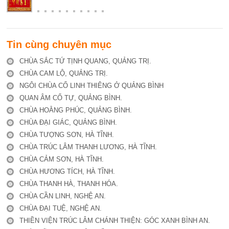
Tin cùng chuyên mục
CHÙA SẮC TỨ TỊNH QUANG, QUẢNG TRỊ.
CHÙA CAM LỘ, QUẢNG TRỊ.
NGÔI CHÙA CỔ LINH THIÊNG Ở QUẢNG BÌNH
QUAN ÂM CỔ TỰ, QUẢNG BÌNH.
CHÙA HOẰNG PHÚC, QUẢNG BÌNH.
CHÙA ĐẠI GIÁC, QUẢNG BÌNH.
CHÙA TƯỢNG SƠN, HÀ TĨNH.
CHÙA TRÚC LÂM THANH LƯƠNG, HÀ TĨNH.
CHÙA CẢM SƠN, HÀ TĨNH.
CHÙA HƯƠNG TÍCH, HÀ TĨNH.
CHÙA THANH HÀ, THANH HÓA.
CHÙA CẦN LINH, NGHỆ AN.
CHÙA ĐẠI TUỆ, NGHỆ AN.
THIỀN VIỆN TRÚC LÂM CHÁNH THIỆN: GÓC XANH BÌNH AN.