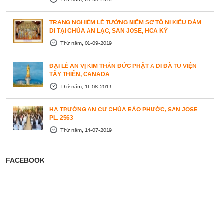
TRANG NGHIÊM LỄ TƯỞNG NIỆM SƠ TỔ NI KIỀU ĐÀM
DI TẠI CHÙA AN LẠC, SAN JOSE, HOA KỲ
Thứ năm, 01-09-2019
ĐẠI LỄ AN VỊ KIM THÂN ĐỨC PHẬT A DI ĐÀ TU VIỆN
TÂY THIÊN, CANADA
Thứ năm, 11-08-2019
HẠ TRƯỜNG AN CƯ CHÙA BẢO PHƯỚC, SAN JOSE
PL. 2563
Thứ năm, 14-07-2019
FACEBOOK