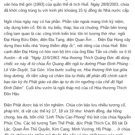
văn hóa thế giới (1993) của quần thể di tích Huế. Ngày 28/8/2003, chùa
đã khởi công trùng tu với kinh phí khoảng 15 tỷ đồng do Nhà nước cấp.
Ngôi chùa ngày nay có hai phần. Phần sân ngoài mang tính kỷ niệm,
xây dựng kiên cố. Đó là: trụ biểu, tháp, bia và chuông. Phần bên trong
cổng tam quan là các công trình kiến trúc tôn trí tượng thờ như: ngôi
Đại Hùng Bửu Điện, điện Địa Tạng, điện Quan Âm … Điện Đại Hùng xây
dựng theo kiểu nhà “
trùng thiềm điệp ốc
”, nét riêng của chùa Huế. Bên
cạnh điện Đại Hùng có hòn non bộ lớn của ông Đào Tấn và chiếc xe ô tô
Austin - di vật: “
Ngày 11/6/1963. Hòa thượng Thích Quảng Đức đã dùng
chiếc xe này đi từ chùa Ấn Quang đến ngã tư đường Phan Đình Phùng -
Lê Văn Duyệt, Sài Gòn. Vừa bước xuống xe, Hòa thượng tĩnh tọa giữa
lòng đường, rồi tẩm xăng và châm lửa tự thiêu để phản đối chính sách
bạo tàn kỳ thị Phật giáo và đàn áp tự do tín ngưỡng của chế độ Ngô
Đình Diệm
”. Cuối khu vườn là ngôi tháp mộ của cố Hòa thượng Thích
Đôn Hậu.
Điện Phật được bài trí tôn nghiêm. Chùa còn bảo lưu nhiều tượng cổ,
pháp khí, di vật các thế kỷ 17, 18 và 19 như: khánh đồng, đại hồng
chung, bia đá, bốn chữ “
Linh Thứu Cao
Phong
” thủ bút của chúa Nguyễn
Phúc Chu. Các bộ tượng Tam Thế Phật, đức Phật Thích Ca, Bồ tát Di
Lặc, Quan Âm Thủ Quyển, Kim Cang, Minh Vương, Hộ Pháp … ở chùa