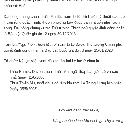
đều là những tác phẩm mỹ thuật đặc sắc và lớn nhất trong các ngôi
chùa xứ Huế.
Đại hồng chung chùa Thiên Mụ đúc năm 1710, trình độ mỹ thuật cao, có
4 con rồng quẫy mình, 4 con phượng bay đuôi, cành lá uốn như lượn
sóng. Đại hồng chung được Thủ tướng Chính phủ quyết định công nhận
là Bảo vật Quốc gia đợt 2 ngày 30/12/2013.
Tấm bia “
Ngự kiến Thiên Mụ tự
” năm 1715 được Thủ tướng Chính phủ
quyết định công nhận là Bảo vật Quốc gia đợt 8 ngày 15/01/2020.
Tổ chức Kỷ lục Việt Nam đã xác lập hai kỷ lục ở chùa là:
Tháp Phước Duyên chùa Thiên Mụ, ngôi tháp bát giác cổ và cao
nhất (ngày 11/6/2006)
Chùa Thiên Mụ, ngôi chùa có tấm bia thời Lê Trung Hưng lớn nhất
(ngày 05/5/2008)
Gió đưa cành trúc la đà,
Tiếng chuông Linh Mụ canh gà Thọ Xương.