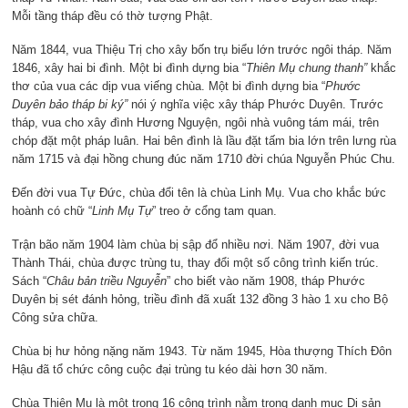
Mỗi tầng tháp đều có thờ tượng Phật.
Năm 1844, vua Thiệu Trị cho xây bốn trụ biểu lớn trước ngôi tháp. Năm
1846, xây hai bi đình. Một bi đình dựng bia “
Thiên Mụ chung thanh”
khắc
thơ của vua các dịp vua viếng chùa. Một bi đình dựng bia “
Phước
Duyên bảo tháp bi ký”
nói ý nghĩa việc xây tháp Phước Duyên. Trước
tháp, vua cho xây đình Hương Nguyện, ngôi nhà vuông tám mái, trên
chóp đặt một pháp luân. Hai bên đình là lầu đặt tấm bia lớn trên lưng rùa
năm 1715 và đại hồng chung đúc năm 1710 đời chúa Nguyễn Phúc Chu.
Đến đời vua Tự Đức, chùa đổi tên là chùa Linh Mụ. Vua cho khắc bức
hoành có chữ “
Linh Mụ
Tự
” treo ở cổng tam quan.
Trận bão năm 1904 làm chùa bị sập đổ nhiều nơi. Năm 1907, đời vua
Thành Thái, chùa được trùng tu, thay đổi một số công trình kiến trúc.
Sách “
Châu bản triều Nguyễn
” cho biết vào năm 1908, tháp Phước
Duyên bị sét đánh hỏng, triều đình đã xuất 132 đồng 3 hào 1 xu cho Bộ
Công sửa chữa.
Chùa bị hư hỏng nặng năm 1943. Từ năm 1945, Hòa thượng Thích Đôn
Hậu đã tổ chức công cuộc đại trùng tu kéo dài hơn 30 năm.
Chùa Thiên Mụ là một trong 16 công trình nằm trong danh mục Di sản