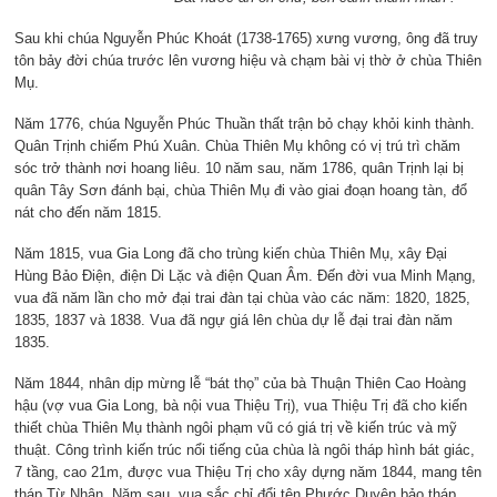
Sau khi chúa Nguyễn Phúc Khoát (1738-1765) xưng vương, ông đã truy
tôn bảy đời chúa trước lên vương hiệu và chạm bài vị thờ ở chùa Thiên
Mụ.
Năm 1776, chúa Nguyễn Phúc Thuần thất trận bỏ chạy khỏi kinh thành.
Quân Trịnh chiếm Phú Xuân. Chùa Thiên Mụ không có vị trú trì chăm
sóc trở thành nơi hoang liêu. 10 năm sau, năm 1786, quân Trịnh lại bị
quân Tây Sơn đánh bại, chùa Thiên Mụ đi vào giai đoạn hoang tàn, đổ
nát cho đến năm 1815.
Năm 1815, vua Gia Long đã cho trùng kiến chùa Thiên Mụ, xây Đại
Hùng Bảo Điện, điện Di Lặc và điện Quan Âm. Đến đời vua Minh Mạng,
vua đã năm lần cho mở đại trai đàn tại chùa vào các năm: 1820, 1825,
1835, 1837 và 1838. Vua đã ngự giá lên chùa dự lễ đại trai đàn năm
1835.
Năm 1844, nhân dịp mừng lễ “bát thọ” của bà Thuận Thiên Cao Hoàng
hậu (vợ vua Gia Long, bà nội vua Thiệu Trị), vua Thiệu Trị đã cho kiến
thiết chùa Thiên Mụ thành ngôi phạm vũ có giá trị về kiến trúc và mỹ
thuật. Công trình kiến trúc nổi tiếng của chùa là ngôi tháp hình bát giác,
7 tầng, cao 21m, được vua Thiệu Trị cho xây dựng năm 1844, mang tên
tháp Từ Nhân. Năm sau, vua sắc chỉ đổi tên Phước Duyên bảo tháp.