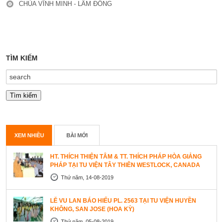
CHÙA VĨNH MINH - LÂM ĐỒNG
TÌM KIẾM
XEM NHIỀU
BÀI MỚI
HT. THÍCH THIỆN TÂM & TT. THÍCH PHÁP HÒA GIẢNG
PHÁP TẠI TU VIỆN TÂY THIÊN WESTLOCK, CANADA
Thứ năm, 14-08-2019
LỄ VU LAN BÁO HIẾU PL. 2563 TẠI TU VIỆN HUYỀN
KHÔNG, SAN JOSE (HOA KỲ)
Thứ năm, 05-08-2019