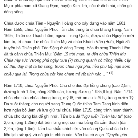
Mụ ở phía nam xã Giang Đạm, huyện Kim Trà, nóc ở đỉnh núi, chân gối
dòng sông.
Chùa được chúa Tiên - Nguyễn Hoàng cho xây dựng vào năm 1601.
Năm 1665, chúa Nguyễn Phúc Tần cho trùng tu chùa khang trang. Năm
1695, Thiền sư Thạch Liêm, người Trung Quốc, được chúa Nguyễn mời
làm trụ trì chùa. Từ chùa Thiên Mụ và chùa Khánh Vân (Huế), Ngài đã
truyền bá Thiền phái Tào Động ở đàng Trong. Hòa thượng Thạch Liêm
đã tả cảnh chùa Thiên Mụ: “
Đêm 15 trời mưa, ra đến chùa Thiên Mụ.
Chùa này tức Vương phủ ngày xưa (?) chung quanh có trồng nhiều cây
cổ thụ, day mặt ra bờ sông; trước chùa ngư phủ, tiều phu tấp nập sớm
(1)
chiều qua lại. Trong chùa cột kèo chạm trổ rất tinh xảo
…”
Năm 1710, chúa Nguyễn Phúc Chu cho đúc đại hồng chung (cao 2,5m,
đường kính 1,4m, nặng 3285 cân, tương đương 1.985,8 kg). Năm 1714,
chúa cho sửa chùa khang trang, mỹ lệ; mở an cư kiết hạ trong vườn Tỳ
Da suốt tháng; cho người sang Trung Quốc thỉnh Tam Tạng kinh điển
hơn ngàn bộ đem về lưu giữ tại chùa. Năm 1715, công trình hoàn thành,
chúa cho dựng bia để ghi nhớ. Tấm bia đá “
Ngự kiến Thiên Mụ tự
” (cao
2,6m, rộng 1,25m) đặt trên lưng một con rùa bằng đá cẩm thạch (dài
2,2m, rộng 1,6m). Tấm bia khắc chính lời văn của vị Quốc chúa là tư
liệu lịch sử quý và có giá trị chính xác. Văn bia có đoạn: “
Quyên góp