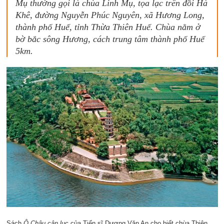
Mụ thường gọi là chùa Linh Mụ, tọa lạc trên đồi Hà
Khê, đường Nguyễn Phúc Nguyên, xã Hương Long,
thành phố Huế, tỉnh Thừa Thiên Huế. Chùa nằm ở
bờ bắc sông Hương, cách trung tâm thành phố Huế
5km.
Sách
Ô Châu cận lục
của Tiến sĩ Dương Văn An cho biết chùa Thiên