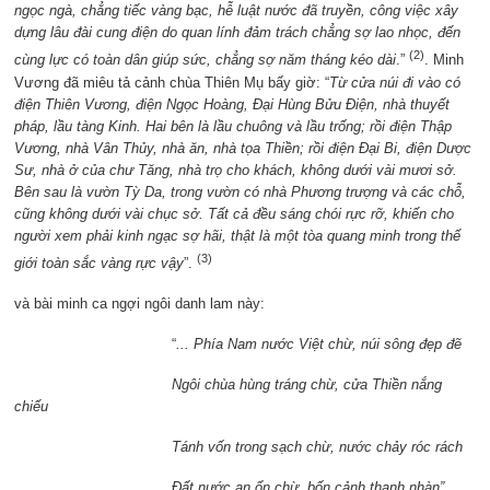
ngọc ngà, chẳng tiếc vàng bạc, hễ luật nước đã truyền, công việc xây
dựng lâu đài cung điện do quan lính đảm trách chẳng sợ lao nhọc, đến
(2)
cùng lực có toàn dân giúp sức, chẳng sợ năm tháng kéo dài
.”
. Minh
Vương đã miêu tả cảnh chùa Thiên Mụ bấy giờ: “
Từ cửa núi đi vào có
điện Thiên Vương, điện Ngọc Hoàng, Đại Hùng Bửu Điện, nhà thuyết
pháp, lầu tàng Kinh. Hai bên là lầu chuông và lầu trống; rồi điện Thập
Vương, nhà Vân Thủy, nhà ăn, nhà tọa Thiền; rồi điện Đại Bi, điện Dược
Sư, nhà ở của chư Tăng, nhà trọ cho khách, không dưới vài mươi sở.
Bên sau là vườn Tỳ Da, trong vườn có nhà Phương trượng và các chỗ,
cũng không dưới vài chục sở. Tất cả đều sáng chói rực rỡ, khiến cho
người xem phải kinh ngạc sợ hãi, thật là một tòa quang minh trong thế
(3)
giới toàn sắc vàng rực vậy
”.
và bài minh ca ngợi ngôi danh lam này:
“
... Phía Nam nước Việt chừ, núi sông đẹp đẽ
Ngôi chùa hùng tráng chừ, cửa Thiền nắng
chiếu
Tánh vốn trong sạch chừ, nước chảy róc rách
Đất nước an ổn chừ, bốn cảnh thanh nhàn”.