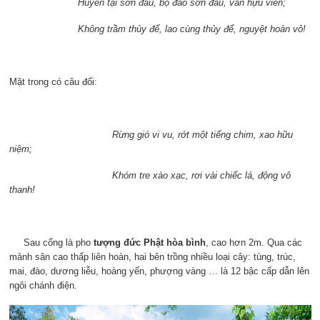
Huyền tại sơn đầu, bộ đáo sơn đầu, vân hựu viễn;
Không trầm thủy để, lao cùng thủy để, nguyệt hoàn vô!
Mặt trong có câu đối:
Rừng gió vi vu, rớt một tiếng chim, xao hữu
niệm;
Khóm tre xào xạc, rơi vài chiếc lá, động vô
thanh!
Sau cổng là pho
tượng đức Phật hòa bình
, cao hơn 2m. Qua các
mảnh sân cao thấp liên hoàn, hai bên trồng nhiều loại cây: tùng, trúc,
mai, đào, dương liễu, hoàng yến, phượng vàng … là 12 bậc cấp dẫn lên
ngôi chánh điện.