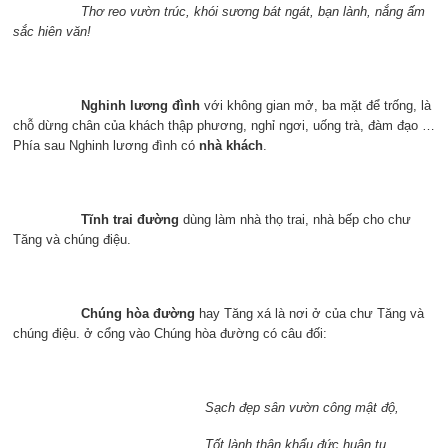
Thơ reo vườn trúc, khói sương bát ngát, bạn lành, nắng ấm
sắc hiên văn!
Nghinh lương đình
với không gian mở, ba mặt để trống, là
chỗ dừng chân của khách thập phương, nghỉ ngơi, uống trà, đàm đạo …
Phía sau Nghinh lương đình có
nhà
khách
.
Tĩnh trai đường
dùng làm nhà thọ trai, nhà bếp cho chư
Tăng và chúng điệu.
Chúng hòa đường
hay Tăng xá là nơi ở của chư Tăng và
chúng điệu. ở cổng vào Chúng hòa đường có câu đối:
Sạch đẹp sân vườn công mật độ,
Tốt lành thân khẩu đức huân tu.