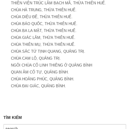
THIỀN VIỆN TRÚC LÂM BẠCH MÃ, THỪA THIÊN HUẾ.
CHÙA HÀ TRUNG, THỪA THIÊN HUẾ.
CHÙA DIỆU ĐẾ, THỪA THIÊN HUẾ.
CHÙA BÁO QUỐC, THỪA THIÊN HUẾ.
CHÙA BA LA MẬT, THỪA THIÊN HUẾ.
CHÙA GIÁC LÂM, THỪA THIÊN HUẾ.
CHÙA THIÊN MỤ, THỪA THIÊN HUẾ.
CHÙA SẮC TỨ TỊNH QUANG, QUẢNG TRỊ.
CHÙA CAM LỘ, QUẢNG TRỊ.
NGÔI CHÙA CỔ LINH THIÊNG Ở QUẢNG BÌNH
QUAN ÂM CỔ TỰ, QUẢNG BÌNH.
CHÙA HOẰNG PHÚC, QUẢNG BÌNH.
CHÙA ĐẠI GIÁC, QUẢNG BÌNH.
TÌM KIẾM