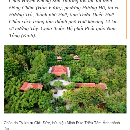
Chùa Huyền Không Sơn Thượng tọa lạc tại thôn
Đồng Chầm (Hòn Vượn), phường Hương Hồ, thị xã
Hương Trà, thành phố Huế, tỉnh Thừa Thiên Huế.
Chùa cách trung tâm thành phố Huế khoảng 14 km
về hướng Tây. Chùa thuộc Hệ phái Phât giáo Nam
Tông (Kinh).
Chùa do Tỳ khưu Giới Đức, bút hiệu Minh Đức Triều Tâm Ảnh thành
lập.