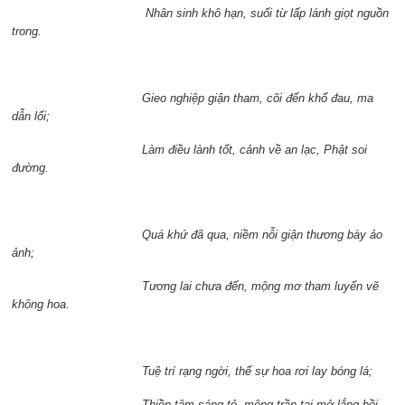
Nhân sinh khô hạn, suối từ lấp lánh giọt nguồn
trong.
Gieo nghiệp giận tham, cõi đến khổ đau, ma
dẫn lối;
Làm điều lành tốt, cảnh về an lạc, Phật soi
đường.
Quá khứ đã qua, niềm nỗi giận thương bày ảo
ảnh;
Tương lai chưa đến, mộng mơ tham luyến vẽ
không hoa.
Tuệ trí rạng ngời, thế sự hoa rơi lay bóng lá;
Thiền tâm sáng tỏ, mộng trần tai mở lắng hồi