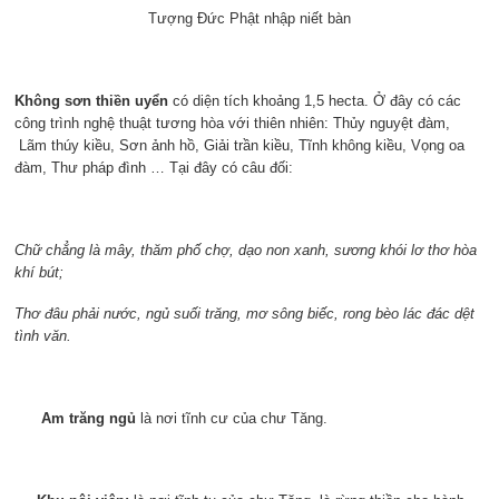
Tượng Đức Phật nhập niết bàn
Không sơn thiền uyển
có diện tích khoảng 1,5 hecta. Ở đây có các
công trình nghệ thuật tương hòa với thiên nhiên: Thủy nguyệt đàm,
Lãm thúy kiều, Sơn ảnh hồ, Giải trần kiều, Tĩnh không kiều, Vọng oa
đàm, Thư pháp đình … Tại đây có câu đối:
Chữ chẳng là mây, thăm phố chợ, dạo non xanh, sương khói lơ thơ hòa
khí bút;
Thơ đâu phải nước, ngủ suối trăng, mơ sông biếc, rong bèo lác đác dệt
tình văn.
Am trăng ngủ
là nơi tĩnh cư của chư Tăng.