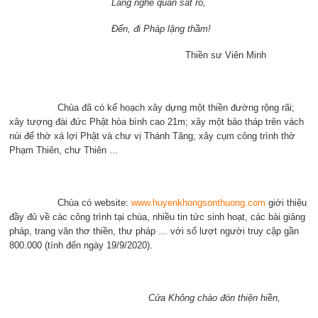
Lắng nghe quan sát rõ,
Đến, đi Pháp lặng thầm!
Thiền sư Viên Minh
Chùa đã có kế hoạch xây dựng một thiền đường rộng rãi;
xây tượng đài đức Phật hòa bình cao 21m; xây một bảo tháp trên vách
núi để thờ xá lợi Phật và chư vị Thánh Tăng; xây cụm công trình thờ
Phạm Thiên, chư Thiên …
Chùa có website:
www.huyenkhongsonthuong.com
giới thiệu
đầy đủ về các công trình tại chùa, nhiều tin tức sinh hoạt, các bài giảng
pháp, trang văn thơ thiền, thư pháp … với số lượt người truy cập gần
800.000 (tính đến ngày 19/9/2020).
Cửa Không chào đón thiện hiền,