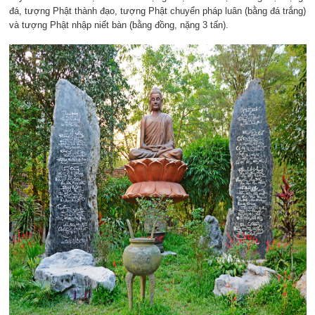
đá, tượng Phật thành đạo, tượng Phật chuyển pháp luân (bằng đá trắng)
và tượng Phật nhập niết bàn (bằng đồng, nặng 3 tấn).