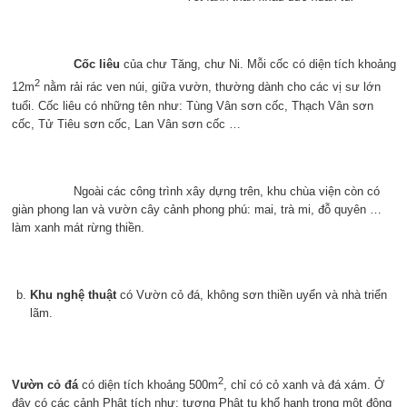
Cốc liêu
của chư Tăng, chư Ni. Mỗi cốc có diện tích khoảng
2
12m
nằm rải rác ven núi, giữa vườn, thường dành cho các vị sư lớn
tuổi. Cốc liêu có những tên như: Tùng Vân sơn cốc, Thạch Vân sơn
cốc, Tử Tiêu sơn cốc, Lan Vân sơn cốc …
Ngoài các công trình xây dựng trên, khu chùa viện còn có
giàn phong lan và vườn cây cảnh phong phú: mai, trà mi, đỗ quyên …
làm xanh mát rừng thiền.
Khu nghệ thuật
có Vườn cỏ đá, không sơn thiền uyển và nhà triển
lãm.
2
Vườn cỏ đá
có diện tích khoảng 500m
, chỉ có cỏ xanh và đá xám. Ở
đây có các cảnh Phật tích như: tượng Phật tu khổ hạnh trong một động