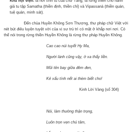
Khu nội viện:
là nơi tĩnh tu của chư Tăng, là rừng thiền cho hành
giả tu tập Samatha (thiền định, thiền chỉ) và Vipassanà (thiền quán,
tuệ quán, minh sát).
Đến chùa Huyền Không Sơn Thượng, thư pháp chữ Việt với
nét bút điêu luyện tuyệt vời của vị sư trú trì có mặt ở khắp nơi nơi. Có
thể nói trong rừng thiền Huyền Không là rừng thư pháp Huyền Không.
Cao cao núi tuyết Hy Ma,
Người lành cũng vậy, ở xa thấy liền.
Mũi tên bay giữa đêm đen,
Kẻ xấu tính nết ai thèm biết cho!
Kinh Lời Vàng (số 304)
Nói, làm thường thận trọng,
Luôn trọn vẹn chú tâm,