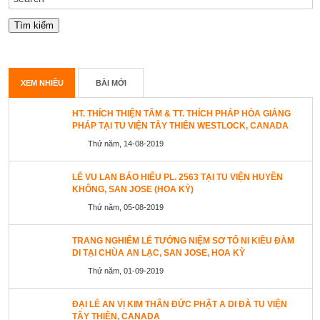
XEM NHIỀU
BÀI MỚI
HT. THÍCH THIỆN TÂM & TT. THÍCH PHÁP HÒA GIẢNG
PHÁP TẠI TU VIỆN TÂY THIÊN WESTLOCK, CANADA
Thứ năm, 14-08-2019
LỄ VU LAN BÁO HIẾU PL. 2563 TẠI TU VIỆN HUYỀN
KHÔNG, SAN JOSE (HOA KỲ)
Thứ năm, 05-08-2019
TRANG NGHIÊM LỄ TƯỞNG NIỆM SƠ TỔ NI KIỀU ĐÀM
DI TẠI CHÙA AN LẠC, SAN JOSE, HOA KỲ
Thứ năm, 01-09-2019
ĐẠI LỄ AN VỊ KIM THÂN ĐỨC PHẬT A DI ĐÀ TU VIỆN
TÂY THIÊN, CANADA