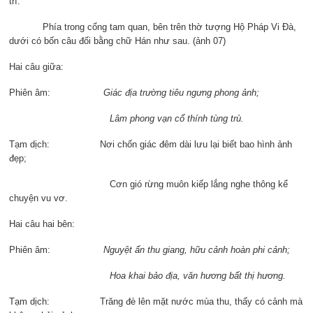
trì.
Phía trong cổng tam quan, bên trên thờ tượng Hộ Pháp Vi Đà,
dưới có bốn câu đối bằng chữ Hán như sau. (ảnh 07)
Hai câu giữa:
Phiên âm:
Giác địa trường tiêu ngưng phong ảnh;
Lâm phong vạn cổ thính tùng trù.
Tạm dịch: Nơi chốn giác đêm dài lưu lại biết bao hình ảnh
đẹp;
Cơn gió rừng muôn kiếp lắng nghe thông kể
chuyện vu vơ.
Hai câu hai bên:
Phiên âm:
Nguyệt ấn thu giang, hữu cảnh hoàn phi cảnh;
Hoa khai bảo địa, văn hương bất thị hương.
Tạm dịch: Trăng đè lên mặt nước mùa thu, thấy có cảnh mà