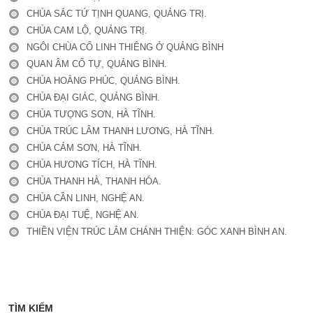
CHÙA SẮC TỨ TỊNH QUANG, QUẢNG TRỊ.
CHÙA CAM LỘ, QUẢNG TRỊ.
NGÔI CHÙA CỔ LINH THIÊNG Ở QUẢNG BÌNH
QUAN ÂM CỔ TỰ, QUẢNG BÌNH.
CHÙA HOẰNG PHÚC, QUẢNG BÌNH.
CHÙA ĐẠI GIÁC, QUẢNG BÌNH.
CHÙA TƯỢNG SƠN, HÀ TĨNH.
CHÙA TRÚC LÂM THANH LƯƠNG, HÀ TĨNH.
CHÙA CẢM SƠN, HÀ TĨNH.
CHÙA HƯƠNG TÍCH, HÀ TĨNH.
CHÙA THANH HÀ, THANH HÓA.
CHÙA CẦN LINH, NGHỆ AN.
CHÙA ĐẠI TUỆ, NGHỆ AN.
THIỀN VIỆN TRÚC LÂM CHÁNH THIỆN: GÓC XANH BÌNH AN.
TÌM KIẾM