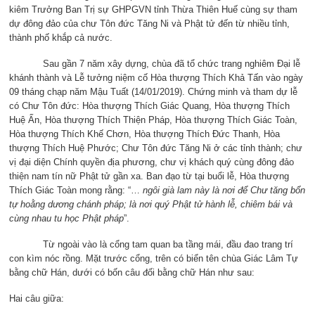
kiêm Trưởng Ban Trị sự GHPGVN tỉnh Thừa Thiên Huế cùng sự tham
dự đông đảo của chư Tôn đức Tăng Ni và Phật tử đến từ nhiều tỉnh,
thành phố khắp cả nước.
Sau gần 7 năm xây dựng, chùa đã tổ chức trang nghiêm Đại lễ
khánh thành và Lễ tưởng niệm cố Hòa thượng Thích Khả Tấn vào ngày
09 tháng chạp năm Mậu Tuất (14/01/2019). Chứng minh và tham dự lễ
có Chư Tôn đức: Hòa thượng Thích Giác Quang, Hòa thượng Thích
Huệ Ấn, Hòa thượng Thích Thiện Pháp, Hòa thượng Thích Giác Toàn,
Hòa thượng Thích Khế Chơn, Hòa thượng Thích Đức Thanh, Hòa
thượng Thích Huệ Phước; Chư Tôn đức Tăng Ni ở các tỉnh thành; chư
vị đại diện Chính quyền địa phương, chư vị khách quý cùng đông đảo
thiện nam tín nữ Phật tử gần xa. Ban đạo từ tại buổi lễ, Hòa thượng
Thích Giác Toàn mong rằng: “…
ngôi già lam này là nơi để Chư tăng bổn
tự hoằng dương chánh pháp; là nơi quý Phật tử hành lễ, chiêm bái và
cùng nhau tu học Phật pháp
”.
Từ ngoài vào là cổng tam quan ba tầng mái, đầu đao trang trí
con kìm nóc rồng. Mặt trước cổng, trên có biển tên chùa Giác Lâm Tự
bằng chữ Hán, dưới có bốn câu đối bằng chữ Hán như sau:
Hai câu giữa: