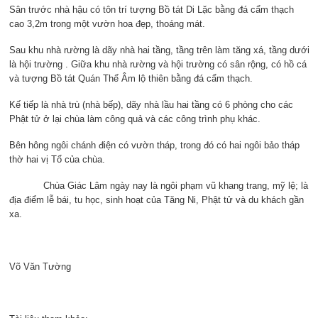
Sân trước nhà hậu có tôn trí tượng Bồ tát Di Lặc bằng đá cẩm thạch
cao 3,2m trong một vườn hoa đẹp, thoáng mát.
Sau khu nhà rường là dãy nhà hai tầng, tầng trên làm tăng xá, tầng dưới
là hội trường . Giữa khu nhà rường và hội trường có sân rộng, có hồ cá
và tượng Bồ tát Quán Thế Âm lộ thiên bằng đá cẩm thạch.
Kế tiếp là nhà trù (nhà bếp), dãy nhà lầu hai tầng có 6 phòng cho các
Phật tử ở lại chùa làm công quả và các công trình phụ khác.
Bên hông ngôi chánh điện có vườn tháp, trong đó có hai ngôi bảo tháp
thờ hai vị Tổ của chùa.
Chùa Giác Lâm ngày nay là ngôi phạm vũ khang trang, mỹ lệ; là
địa điểm lễ bái, tu học, sinh hoạt của Tăng Ni, Phật tử và du khách gần
xa.
Võ Văn Tường