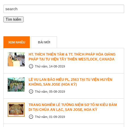
XEM NHIỀU
BÀI MỚI
HT. THÍCH THIỆN TÂM & TT. THÍCH PHÁP HÒA GIẢNG
PHÁP TẠI TU VIỆN TÂY THIÊN WESTLOCK, CANADA
Thứ năm, 14-08-2019
LỄ VU LAN BÁO HIẾU PL. 2563 TẠI TU VIỆN HUYỀN
KHÔNG, SAN JOSE (HOA KỲ)
Thứ năm, 05-08-2019
TRANG NGHIÊM LỄ TƯỞNG NIỆM SƠ TỔ NI KIỀU ĐÀM
DI TẠI CHÙA AN LẠC, SAN JOSE, HOA KỲ
Thứ năm, 01-09-2019