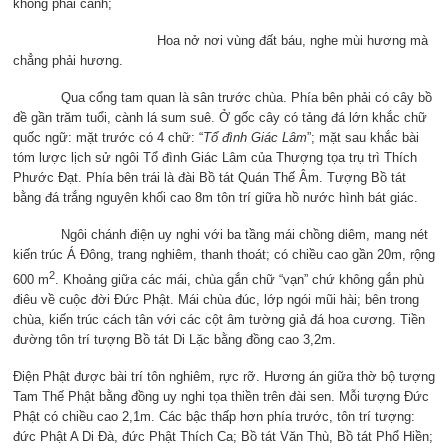
không phải cảnh;
Hoa nở nơi vùng đất báu, nghe mùi hương mà
chẳng phải hương.
Qua cổng tam quan là sân trước chùa. Phía bên phải có cây bồ
đề gần trăm tuổi, cành lá sum suê. Ở gốc cây có tảng đá lớn khắc chữ
quốc ngữ: mặt trước có 4 chữ: “
Tổ đình Giác Lâm
”; mặt sau khắc bài
tóm lược lịch sử ngôi Tổ đình Giác Lâm của Thượng tọa trụ trì Thích
Phước Đạt. Phía bên trái là đài Bồ tát Quán Thế Âm. Tượng Bồ tát
bằng đá trắng nguyên khối cao 8m tôn trí giữa hồ nước hình bát giác.
Ngôi chánh điện uy nghi với ba tầng mái chồng diêm, mang nét
kiến trúc Á Đông, trang nghiêm, thanh thoát; có chiều cao gần 20m, rộng
2
600 m
. Khoảng giữa các mái, chùa gắn chữ “vạn” chứ không gắn phù
điêu về cuộc đời Đức Phật. Mái chùa đúc, lớp ngói mũi hài; bên trong
chùa, kiến trúc cách tân với các cột âm tường giả đá hoa cương. Tiền
đường tôn trí tượng Bồ tát Di Lặc bằng đồng cao 3,2m.
Điện Phật được bài trí tôn nghiêm, rực rỡ. Hương án giữa thờ bộ tượng
Tam Thế Phật bằng đồng uy nghi tọa thiền trên đài sen. Mỗi tượng Đức
Phật có chiều cao 2,1m. Các bậc thấp hơn phía trước, tôn trí tượng:
đức Phật A Di Đà, đức Phật Thích Ca; Bồ tát Văn Thù, Bồ tát Phổ Hiền;