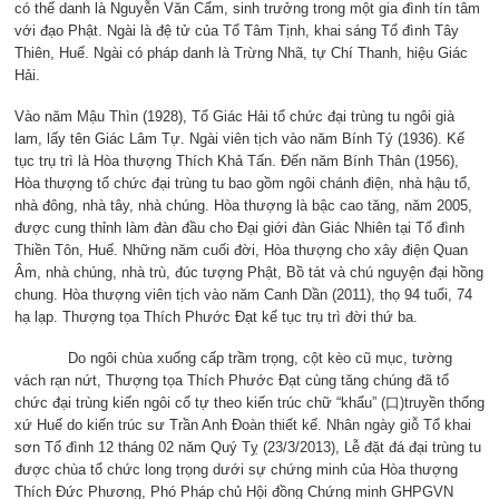
có thế danh là Nguyễn Văn Cẩm, sinh trưởng trong một gia đình tín tâm
với đạo Phật. Ngài là đệ tử của Tổ Tâm Tịnh, khai sáng Tổ đình Tây
Thiên, Huế. Ngài có pháp danh là Trừng Nhã, tự Chí Thanh, hiệu Giác
Hải.
Vào năm Mậu Thìn (1928), Tổ Giác Hải tổ chức đại trùng tu ngôi già
lam, lấy tên Giác Lâm Tự. Ngài viên tịch vào năm Bính Tý (1936). Kế
tục trụ trì là Hòa thượng Thích Khả Tấn. Đến năm Bính Thân (1956),
Hòa thượng tổ chức đại trùng tu bao gồm ngôi chánh điện, nhà hậu tổ,
nhà đông, nhà tây, nhà chúng. Hòa thượng là bậc cao tăng, năm 2005,
được cung thỉnh làm đàn đầu cho Đại giới đàn Giác Nhiên tại Tổ đình
Thiền Tôn, Huế. Những năm cuối đời, Hòa thượng cho xây điện Quan
Âm, nhà chúng, nhà trù, đúc tượng Phật, Bồ tát và chú nguyện đại hồng
chung. Hòa thượng viên tịch vào năm Canh Dần (2011), thọ 94 tuổi, 74
hạ lạp. Thượng tọa Thích Phước Đạt kế tục trụ trì đời thứ ba.
Do ngôi chùa xuống cấp trầm trọng, cột kèo cũ mục, tường
vách rạn nứt, Thượng tọa Thích Phước Đạt cùng tăng chúng đã tổ
chức đại trùng kiến ngôi cổ tự theo kiến trúc chữ “khẩu” (口)truyền thống
xứ Huế do kiến trúc sư Trần Anh Đoàn thiết kế. Nhân ngày giỗ Tổ khai
sơn Tổ đình 12 tháng 02 năm Quý Tỵ (23/3/2013), Lễ đặt đá đại trùng tu
được chùa tổ chức long trọng dưới sự chứng minh của Hòa thượng
Thích Đức Phương, Phó Pháp chủ Hội đồng Chứng minh GHPGVN