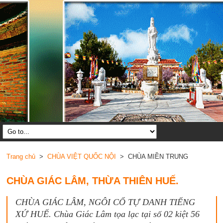
Trang chủ
>
CHÙA VIỆT QUỐC NỘI
> CHÙA MIỀN TRUNG
CHÙA GIÁC LÂM, THỪA THIÊN HUẾ.
CHÙA GIÁC LÂM, NGÔI CỔ TỰ DANH TIẾNG
XỨ HUẾ. Chùa Giác Lâm tọa lạc tại số 02 kiệt 56