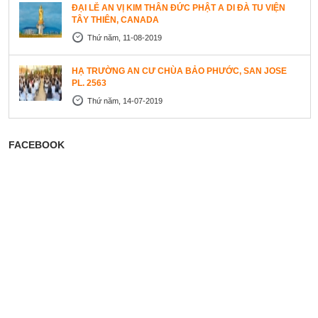
ĐẠI LỄ AN VỊ KIM THÂN ĐỨC PHẬT A DI ĐÀ TU VIỆN
TÂY THIÊN, CANADA
Thứ năm, 11-08-2019
HẠ TRƯỜNG AN CƯ CHÙA BẢO PHƯỚC, SAN JOSE
PL. 2563
Thứ năm, 14-07-2019
FACEBOOK