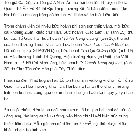
Tôn giả Ca Diếp và Tôn giả A Nan. Án thờ hai bên tôn trí tượng Bồ tát
Quán Thế Âm và Bồ tát Địa Tạng. Tượng Bồ tát bằng đồng, cao 2,5m.
Hai bên lầu chuông trống có án thờ Hộ Pháp và án thờ Tiêu Diện.
Trong chánh điện có nhiều bức hoành phi sơn son thếp vàng, mỗi bức
dài khoảng 2,5m, khắc chữ Hán. Bức hoành “
Giác Lâm Tự
” (ảnh 15), thủ
bút của Tổ Giác Hải; bức hoành “
Tổ
Ấn Trùng Quang
” (ảnh 16), thủ bút
của Hòa thượng Thích Khả Tấn; bức hoành “
Giác Lâm Thạnh
M
ậu
” do
Hội đồng Trị sự GHPGVN tặng; bức hoành “
Tu Đạo Chứng Diệt
” (ảnh 19)
do Hòa thượng Thích Trí Quảng, Viện trưởng Học viện Phật giáo Việt
Nam tại TP. Hồ Chí Minh tặng; bức hoành “
Y Chánh Trang Nghiêm
” (ảnh
20) do Chư Tôn đức Môn phái Tây Thiên tặng …
Phía sau điện Phật là gian hậu tổ, tôn trí di ảnh và long vị chư Tổ: Tổ sư
Giác Hải và Hòa thượng Khả Tấn. Hai bên là hai án thờ chư vị hương
linh tiền bối hữu công, quá cố ân nhân, chư gia bách tánh quy y ký nhập
tự.
Sau ngôi chánh điện là ba ngôi nhà rường cổ ba gian hai chái đặt tên là
đông lang, tây lang và hậu đường, xếp hình chữ U với kiến trúc trùng
2
thiềm liền nhau. Mỗi ngôi nhà có diện tích 220m
, nội thất được điêu
khắc, chạm trỗ tinh xảo.