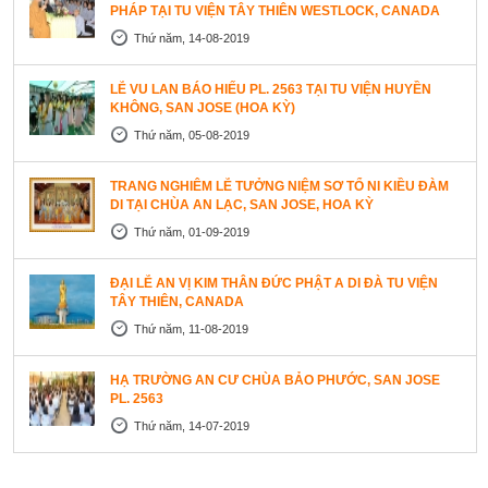
PHÁP TẠI TU VIỆN TÂY THIÊN WESTLOCK, CANADA
Thứ năm, 14-08-2019
LỄ VU LAN BÁO HIẾU PL. 2563 TẠI TU VIỆN HUYỀN
KHÔNG, SAN JOSE (HOA KỲ)
Thứ năm, 05-08-2019
TRANG NGHIÊM LỄ TƯỞNG NIỆM SƠ TỔ NI KIỀU ĐÀM
DI TẠI CHÙA AN LẠC, SAN JOSE, HOA KỲ
Thứ năm, 01-09-2019
ĐẠI LỄ AN VỊ KIM THÂN ĐỨC PHẬT A DI ĐÀ TU VIỆN
TÂY THIÊN, CANADA
Thứ năm, 11-08-2019
HẠ TRƯỜNG AN CƯ CHÙA BẢO PHƯỚC, SAN JOSE
PL. 2563
Thứ năm, 14-07-2019