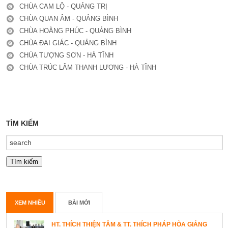
CHÙA CAM LỘ - QUẢNG TRỊ
CHÙA QUAN ÂM - QUẢNG BÌNH
CHÙA HOẰNG PHÚC - QUẢNG BÌNH
CHÙA ĐẠI GIÁC - QUẢNG BÌNH
CHÙA TƯỢNG SƠN - HÀ TĨNH
CHÙA TRÚC LÂM THANH LƯƠNG - HÀ TĨNH
TÌM KIẾM
XEM NHIỀU
BÀI MỚI
HT. THÍCH THIỆN TÂM & TT. THÍCH PHÁP HÒA GIẢNG