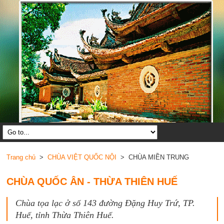
Trang chủ
>
CHÙA VIỆT QUỐC NỘI
> CHÙA MIỀN TRUNG
CHÙA QUỐC ÂN - THỪA THIÊN HUẾ
Chùa tọa lạc ở số 143 đường Đặng Huy Trứ, TP.
Huế, tỉnh Thừa Thiên Huế.