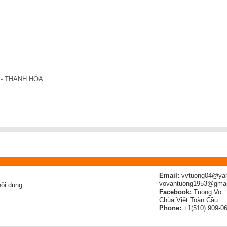
- THANH HÓA
Email:
vvtuong04@ya
vovantuong1953@gmai
ội dung
Facebook:
Tuong Vo
Chùa Việt Toàn Cầu
Phone:
+1(510) 909-0