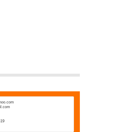
hoo.com
l.com
619