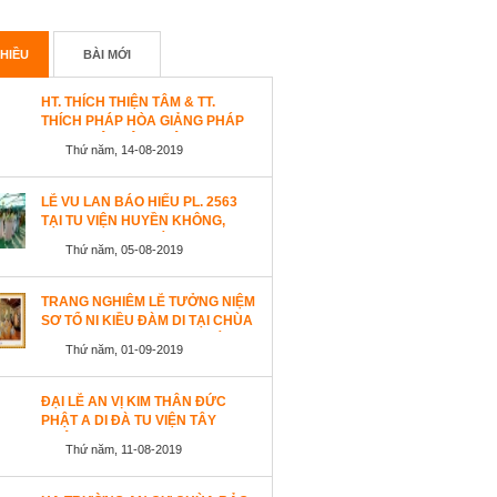
HIỀU
BÀI MỚI
HT. THÍCH THIỆN TÂM & TT.
THÍCH PHÁP HÒA GIẢNG PHÁP
TẠI TU VIỆN TÂY THIÊN
Thứ năm, 14-08-2019
WESTLOCK, CANADA
LỄ VU LAN BÁO HIẾU PL. 2563
TẠI TU VIỆN HUYỀN KHÔNG,
SAN JOSE (HOA KỲ)
Thứ năm, 05-08-2019
TRANG NGHIÊM LỄ TƯỞNG NIỆM
SƠ TỔ NI KIỀU ĐÀM DI TẠI CHÙA
AN LẠC, SAN JOSE, HOA KỲ
Thứ năm, 01-09-2019
ĐẠI LỄ AN VỊ KIM THÂN ĐỨC
PHẬT A DI ĐÀ TU VIỆN TÂY
THIÊN, CANADA
Thứ năm, 11-08-2019