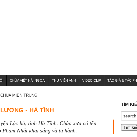
ỘI
CHÙA VIỆT HẢI NGOẠI
THƯ VIỆN ẢNH
VIDEO CLIP
TÁC GIẢ & TÁC P
CHÙA MIỀN TRUNG
TÌM KI
LƯƠNG - HÀ TĨNH
yện Lộc hà, tỉnh Hà Tĩnh. Chùa xưa có tên
 Phạm Nhật khai sáng và tu hành.