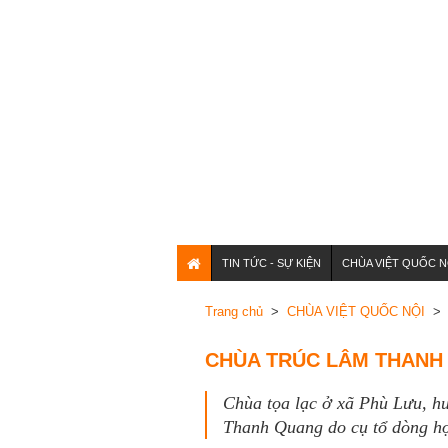
TIN TỨC - SỰ KIỆN
CHÙA VIỆT QUỐC N
Trang chủ
>
CHÙA VIỆT QUỐC NỘI
> 
CHÙA TRÚC LÂM THANH 
Chùa tọa lạc ở xã Phù Lưu, hu
Thanh Quang do cụ tổ dòng họ