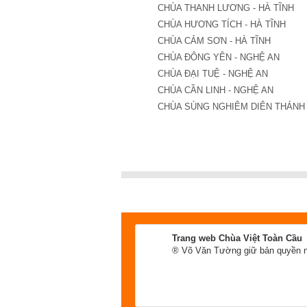
CHÙA THANH LƯƠNG - HÀ TĨNH
CHÙA HƯƠNG TÍCH - HÀ TĨNH
CHÙA CẢM SƠN - HÀ TĨNH
CHÙA ĐÔNG YÊN - NGHỆ AN
CHÙA ĐẠI TUỆ - NGHỆ AN
CHÙA CẦN LINH - NGHỆ AN
CHÙA SÙNG NGHIÊM DIÊN THÁNH 
Trang web Chùa Việt Toàn Cầu
® Võ Văn Tường giữ bản quyền n