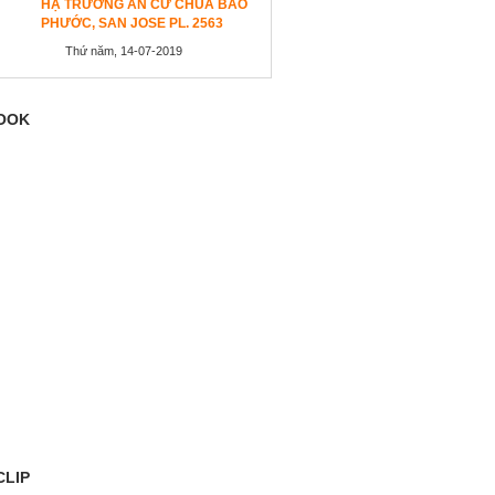
HẠ TRƯỜNG AN CƯ CHÙA BẢO
PHƯỚC, SAN JOSE PL. 2563
Thứ năm, 14-07-2019
OOK
CLIP