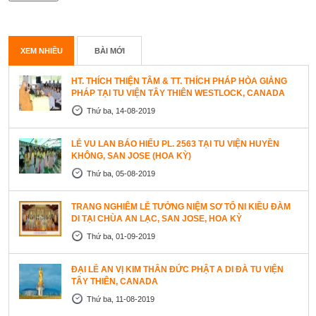
XEM NHIỀU
BÀI MỚI
HT. THÍCH THIỆN TÂM & TT. THÍCH PHÁP HÒA GIẢNG
PHÁP TẠI TU VIỆN TÂY THIÊN WESTLOCK, CANADA
Thứ ba, 14-08-2019
LỄ VU LAN BÁO HIẾU PL. 2563 TẠI TU VIỆN HUYỀN
KHÔNG, SAN JOSE (HOA KỲ)
Thứ ba, 05-08-2019
TRANG NGHIÊM LỄ TƯỞNG NIỆM SƠ TỔ NI KIỀU ĐÀM
DI TẠI CHÙA AN LẠC, SAN JOSE, HOA KỲ
Thứ ba, 01-09-2019
ĐẠI LỄ AN VỊ KIM THÂN ĐỨC PHẬT A DI ĐÀ TU VIỆN
TÂY THIÊN, CANADA
Thứ ba, 11-08-2019