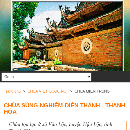
Trang chủ
>
CHÙA VIỆT QUỐC NỘI
> CHÙA MIỀN TRUNG
CHÙA SÙNG NGHIÊM DIÊN THÁNH - THANH
HÓA
Chùa tọa lạc ở xã Văn Lộc, huyện Hậu Lộc, tỉnh