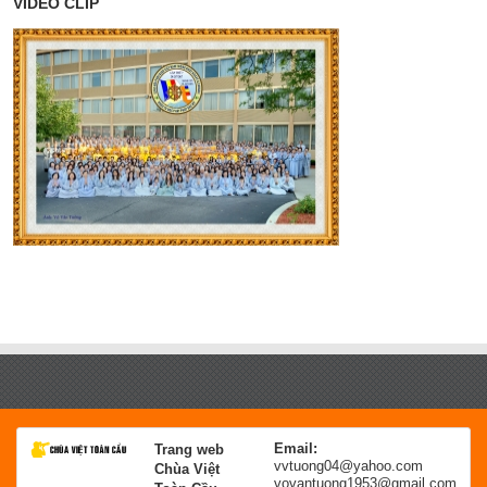
VIDEO CLIP
Email:
Trang web
vvtuong04@yahoo.com
Chùa Việt
vovantuong1953@gmail.com