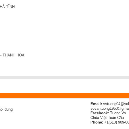
HÀ TĨNH
- THANH HÓA
Email:
vvtuong04@ya
vovantuong1953@gmai
ội dung
Facebook:
Tuong Vo
Chùa Việt Toàn Cầu
Phone:
+1(510) 909-0