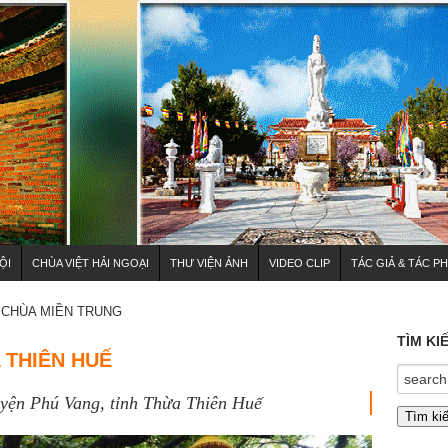
ỘI
CHÙA VIỆT HẢI NGOẠI
THƯ VIỆN ẢNH
VIDEO CLIP
TÁC GIẢ & TÁC P
CHÙA MIỀN TRUNG
TÌM KI
 THIÊN HUẾ
uyện Phú Vang, tỉnh Thừa Thiên Huế