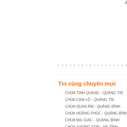
Ả
Tin cùng chuyên mục
CHÙA TỊNH QUANG - QUẢNG TRỊ
CHÙA CAM LỘ - QUẢNG TRỊ
CHÙA QUAN ÂM - QUẢNG BÌNH
CHÙA HOẰNG PHÚC - QUẢNG BÌN
CHÙA ĐẠI GIÁC - QUẢNG BÌNH
CHÙA TƯỢNG SƠN - HÀ TĨNH