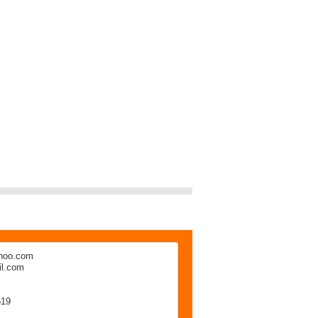
hoo.com
l.com
619