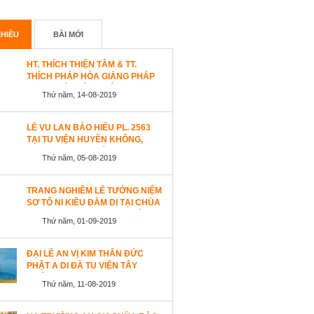
HIỀU
BÀI MỚI
HT. THÍCH THIỆN TÂM & TT.
THÍCH PHÁP HÒA GIẢNG PHÁP
TẠI TU VIỆN TÂY THIÊN
Thứ năm, 14-08-2019
WESTLOCK, CANADA
LỄ VU LAN BÁO HIẾU PL. 2563
TẠI TU VIỆN HUYỀN KHÔNG,
SAN JOSE (HOA KỲ)
Thứ năm, 05-08-2019
TRANG NGHIÊM LỄ TƯỞNG NIỆM
SƠ TỔ NI KIỀU ĐÀM DI TẠI CHÙA
AN LẠC, SAN JOSE, HOA KỲ
Thứ năm, 01-09-2019
ĐẠI LỄ AN VỊ KIM THÂN ĐỨC
PHẬT A DI ĐÀ TU VIỆN TÂY
THIÊN, CANADA
Thứ năm, 11-08-2019