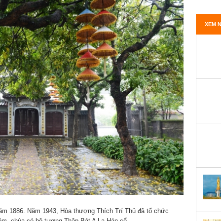
XEM N
ăm 1886. Năm 1943, Hòa thượng Thích Trí Thủ đã tổ chức
hiêm, chùa có bộ tượng Thập Bát A La Hán cổ.