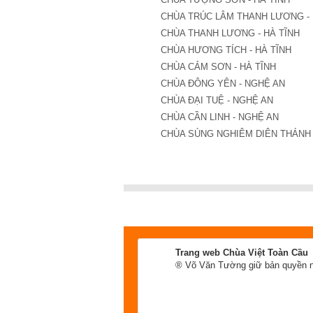
CHÙA TRÚC LÂM THANH LƯƠNG - 
CHÙA THANH LƯƠNG - HÀ TĨNH
CHÙA HƯƠNG TÍCH - HÀ TĨNH
CHÙA CẢM SƠN - HÀ TĨNH
CHÙA ĐÔNG YÊN - NGHỆ AN
CHÙA ĐẠI TUỆ - NGHỆ AN
CHÙA CẦN LINH - NGHỆ AN
CHÙA SÙNG NGHIÊM DIÊN THÁNH 
Trang web Chùa Việt Toàn Cầu
® Võ Văn Tường giữ bản quyền n