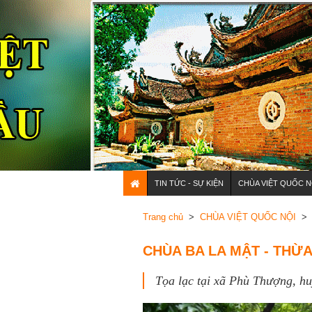
TIN TỨC - SỰ KIỆN
CHÙA VIỆT QUỐC N
Trang chủ
>
CHÙA VIỆT QUỐC NỘI
> 
CHÙA BA LA MẬT - THỪA
Tọa lạc tại xã Phù Thượng, h