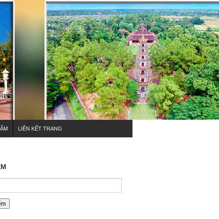
HẨM
LIÊN KẾT TRANG
ẾM