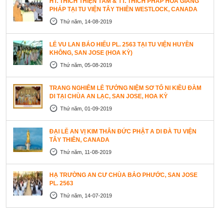
HT. THÍCH THIỆN TÂM & TT. THÍCH PHÁP HÒA GIẢNG
PHÁP TẠI TU VIỆN TÂY THIÊN WESTLOCK, CANADA
Thứ năm, 14-08-2019
LỄ VU LAN BÁO HIẾU PL. 2563 TẠI TU VIỆN HUYỀN
KHÔNG, SAN JOSE (HOA KỲ)
Thứ năm, 05-08-2019
TRANG NGHIÊM LỄ TƯỞNG NIỆM SƠ TỔ NI KIỀU ĐÀM
DI TẠI CHÙA AN LẠC, SAN JOSE, HOA KỲ
Thứ năm, 01-09-2019
ĐẠI LỄ AN VỊ KIM THÂN ĐỨC PHẬT A DI ĐÀ TU VIỆN
TÂY THIÊN, CANADA
Thứ năm, 11-08-2019
HẠ TRƯỜNG AN CƯ CHÙA BẢO PHƯỚC, SAN JOSE
PL. 2563
Thứ năm, 14-07-2019