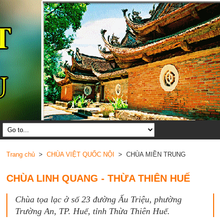
Trang chủ
>
CHÙA VIỆT QUỐC NỘI
> CHÙA MIỀN TRUNG
CHÙA LINH QUANG - THỪA THIÊN HUẾ
Chùa tọa lạc ở số 23 đường Ấu Triệu, phường
Trường An, TP. Huế, tỉnh Thừa Thiên Huế.