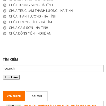
CHÙA TƯỢNG SƠN - HÀ TĨNH
CHÙA TRÚC LÂM THANH LƯƠNG - HÀ TĨNH
CHÙA THANH LƯƠNG - HÀ TĨNH
CHÙA HƯƠNG TÍCH - HÀ TĨNH
CHÙA CẢM SƠN - HÀ TĨNH
CHÙA ĐÔNG YÊN - NGHỆ AN
TÌM KIẾM
XEM NHIỀU
BÀI MỚI