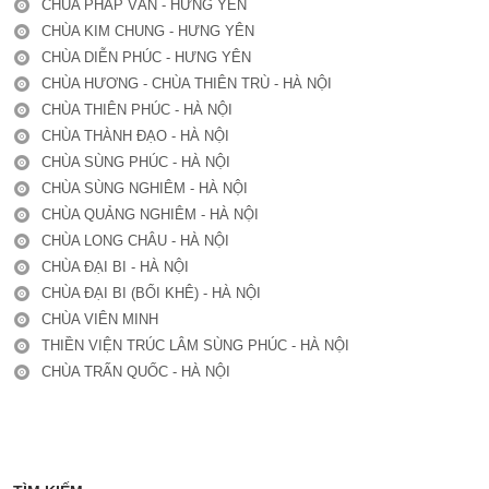
CHÙA PHÁP VÂN - HƯNG YÊN
CHÙA KIM CHUNG - HƯNG YÊN
CHÙA DIỄN PHÚC - HƯNG YÊN
CHÙA HƯƠNG - CHÙA THIÊN TRÙ - HÀ NỘI
CHÙA THIÊN PHÚC - HÀ NỘI
CHÙA THÀNH ĐẠO - HÀ NỘI
CHÙA SÙNG PHÚC - HÀ NỘI
CHÙA SÙNG NGHIÊM - HÀ NỘI
CHÙA QUẢNG NGHIÊM - HÀ NỘI
CHÙA LONG CHÂU - HÀ NỘI
CHÙA ĐẠI BI - HÀ NỘI
CHÙA ĐẠI BI (BỐI KHÊ) - HÀ NỘI
CHÙA VIÊN MINH
THIỀN VIỆN TRÚC LÂM SÙNG PHÚC - HÀ NỘI
CHÙA TRẤN QUỐC - HÀ NỘI