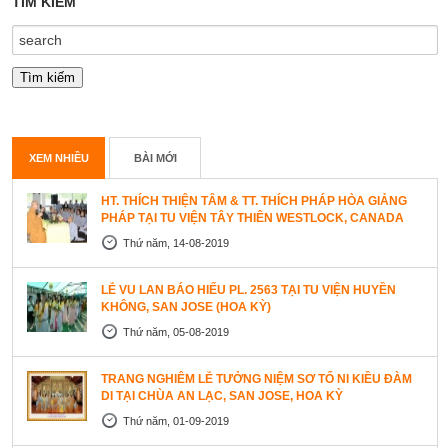
TÌM KIẾM
XEM NHIỀU
BÀI MỚI
HT. THÍCH THIỆN TÂM & TT. THÍCH PHÁP HÒA GIẢNG
PHÁP TẠI TU VIỆN TÂY THIÊN WESTLOCK, CANADA
Thứ năm, 14-08-2019
LỄ VU LAN BÁO HIẾU PL. 2563 TẠI TU VIỆN HUYỀN
KHÔNG, SAN JOSE (HOA KỲ)
Thứ năm, 05-08-2019
TRANG NGHIÊM LỄ TƯỞNG NIỆM SƠ TỔ NI KIỀU ĐÀM
DI TẠI CHÙA AN LẠC, SAN JOSE, HOA KỲ
Thứ năm, 01-09-2019