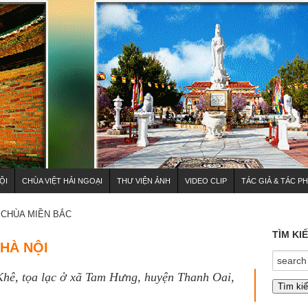
ỘI
CHÙA VIỆT HẢI NGOẠI
THƯ VIỆN ẢNH
VIDEO CLIP
TÁC GIẢ & TÁC P
CHÙA MIỀN BẮC
TÌM KI
 HÀ NỘI
Khê, tọa lạc ở xã Tam Hưng, huyện Thanh Oai,