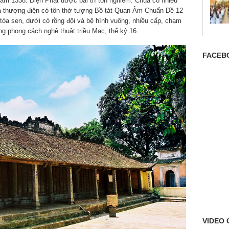
m 1338. Điện Phật được bài trí tôn nghiêm. Chùa có nhiều
tòa thượng điện có tôn thờ tượng Bồ tát Quan Âm Chuẩn Đề 12
 tòa sen, dưới có rồng đội và bệ hình vuông, nhiều cấp, chạm
ng phong cách nghệ thuật triều Mạc, thế kỷ 16.
FACEB
VIDEO 