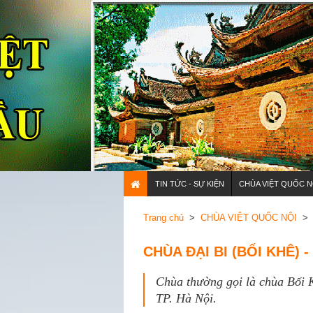
TIN TỨC - SỰ KIỆN
CHÙA VIỆT QUỐC N
Trang chủ
>
CHÙA VIỆT QUỐC NỘI
> 
CHÙA ĐẠI BI (BỐI KHÊ) -
Chùa thường gọi là chùa Bối 
TP. Hà Nội.