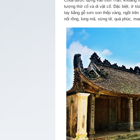
Chùa được dựng vào thời Trần, khoảng nă
tượng thờ cổ và di vật cổ. Đặc biệt, ở 
tay bằng gỗ sơn son thếp vàng, ngồi trên
nổi rồng, long mã, sừng tê, quả phúc, ma