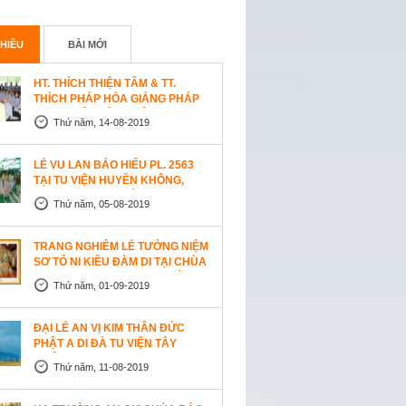
HIỀU
BÀI MỚI
HT. THÍCH THIỆN TÂM & TT.
THÍCH PHÁP HÒA GIẢNG PHÁP
TẠI TU VIỆN TÂY THIÊN
Thứ năm, 14-08-2019
WESTLOCK, CANADA
LỄ VU LAN BÁO HIẾU PL. 2563
TẠI TU VIỆN HUYỀN KHÔNG,
SAN JOSE (HOA KỲ)
Thứ năm, 05-08-2019
TRANG NGHIÊM LỄ TƯỞNG NIỆM
SƠ TỔ NI KIỀU ĐÀM DI TẠI CHÙA
AN LẠC, SAN JOSE, HOA KỲ
Thứ năm, 01-09-2019
ĐẠI LỄ AN VỊ KIM THÂN ĐỨC
PHẬT A DI ĐÀ TU VIỆN TÂY
THIÊN, CANADA
Thứ năm, 11-08-2019