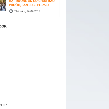
HẠ TRƯỜNG AN CƯ CHÙA BẢO
PHƯỚC, SAN JOSE PL. 2563
Thứ năm, 14-07-2019
OOK
CLIP