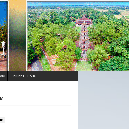
HẨM
LIÊN KẾT TRANG
ẾM