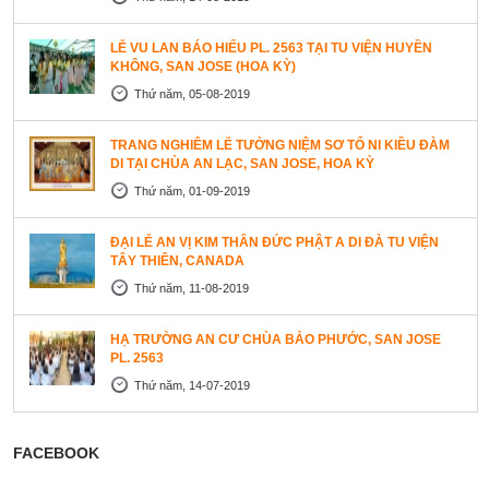
LỄ VU LAN BÁO HIẾU PL. 2563 TẠI TU VIỆN HUYỀN
KHÔNG, SAN JOSE (HOA KỲ)
Thứ năm, 05-08-2019
TRANG NGHIÊM LỄ TƯỞNG NIỆM SƠ TỔ NI KIỀU ĐÀM
DI TẠI CHÙA AN LẠC, SAN JOSE, HOA KỲ
Thứ năm, 01-09-2019
ĐẠI LỄ AN VỊ KIM THÂN ĐỨC PHẬT A DI ĐÀ TU VIỆN
TÂY THIÊN, CANADA
Thứ năm, 11-08-2019
HẠ TRƯỜNG AN CƯ CHÙA BẢO PHƯỚC, SAN JOSE
PL. 2563
Thứ năm, 14-07-2019
FACEBOOK