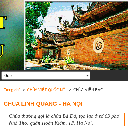
Trang chủ
>
CHÙA VIỆT QUỐC NỘI
> CHÙA MIỀN BẮC
CHÙA LINH QUANG - HÀ NỘI
Chùa thường gọi là chùa Bà Đá, tọa lạc ở số 03 phố
Nhà Thờ, quận Hoàn Kiếm, TP. Hà Nội.