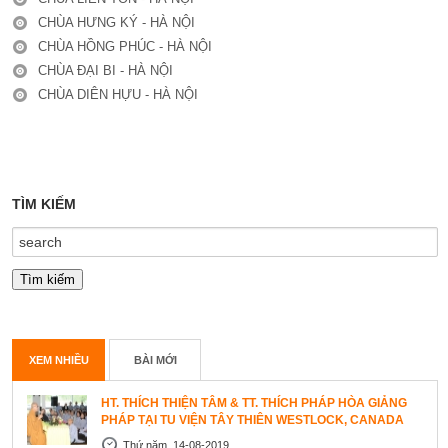
CHÙA HƯNG KÝ - HÀ NỘI
CHÙA HỒNG PHÚC - HÀ NỘI
CHÙA ĐẠI BI - HÀ NỘI
CHÙA DIÊN HỰU - HÀ NỘI
TÌM KIẾM
XEM NHIỀU
BÀI MỚI
HT. THÍCH THIỆN TÂM & TT. THÍCH PHÁP HÒA GIẢNG
PHÁP TẠI TU VIỆN TÂY THIÊN WESTLOCK, CANADA
Thứ năm, 14-08-2019