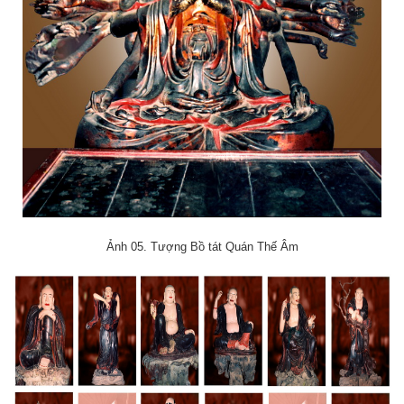
Ảnh 05. Tượng Bồ tát Quán Thế Âm