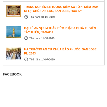
TRANG NGHIÊM LỄ TƯỞNG NIỆM SƠ TỔ NI KIỀU ĐÀM
DI TẠI CHÙA AN LẠC, SAN JOSE, HOA KỲ
Thứ năm, 01-09-2019
ĐẠI LỄ AN VỊ KIM THÂN ĐỨC PHẬT A DI ĐÀ TU VIỆN
TÂY THIÊN, CANADA
Thứ năm, 11-08-2019
HẠ TRƯỜNG AN CƯ CHÙA BẢO PHƯỚC, SAN JOSE
PL. 2563
Thứ năm, 14-07-2019
FACEBOOK