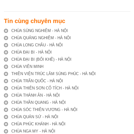
Tin cùng chuyên mục
CHÙA SÙNG NGHIÊM - HÀ NỘI
CHÙA QUẢNG NGHIÊM - HÀ NỘI
CHÙA LONG CHÂU - HÀ NỘI
CHÙA ĐẠI BI - HÀ NỘI
CHÙA ĐẠI BI (BỐI KHÊ) - HÀ NỘI
CHÙA VIÊN MINH
THIỀN VIỆN TRÚC LÂM SÙNG PHÚC - HÀ NỘI
CHÙA TRẤN QUỐC - HÀ NỘI
CHÙA THIÊN SƠN CỔ TÍCH - HÀ NỘI
CHÙA THÁNH ÂN - HÀ NỘI
CHÙA THẦN QUANG - HÀ NỘI
CHÙA SÓC THIÊN VƯƠNG - HÀ NỘI
CHÙA QUÁN SỨ - HÀ NỘI
CHÙA PHÚC KHÁNH - HÀ NỘI
CHÙA NGA MY - HÀ NỘI