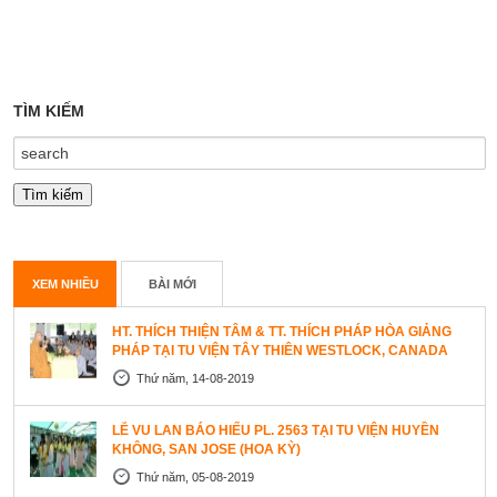
TÌM KIẾM
XEM NHIỀU
BÀI MỚI
HT. THÍCH THIỆN TÂM & TT. THÍCH PHÁP HÒA GIẢNG
PHÁP TẠI TU VIỆN TÂY THIÊN WESTLOCK, CANADA
Thứ năm, 14-08-2019
LỄ VU LAN BÁO HIẾU PL. 2563 TẠI TU VIỆN HUYỀN
KHÔNG, SAN JOSE (HOA KỲ)
Thứ năm, 05-08-2019