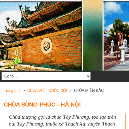
Trang chủ
>
CHÙA VIỆT QUỐC NỘI
> CHÙA MIỀN BẮC
CHÙA SÙNG PHÚC - HÀ NỘI
Chùa thượng gọi là chùa Tây Phương, tọa lạc trên
núi Tây Phương, thuộc xã Thạch Xá, huyện Thạch