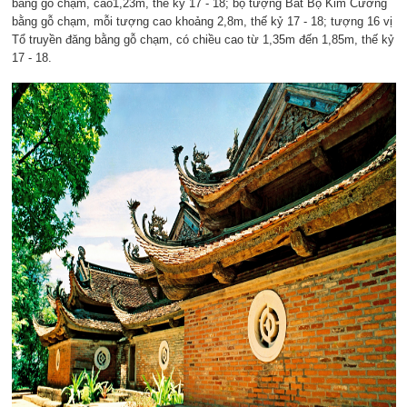
bằng gỗ chạm, cao1,23m, thế kỷ 17 - 18; bộ tượng Bát Bộ Kim Cương
bằng gỗ chạm, mỗi tượng cao khoảng 2,8m, thế kỷ 17 - 18; tượng 16 vị
Tổ truyền đăng bằng gỗ chạm, có chiều cao từ 1,35m đến 1,85m, thế kỷ
17 - 18.