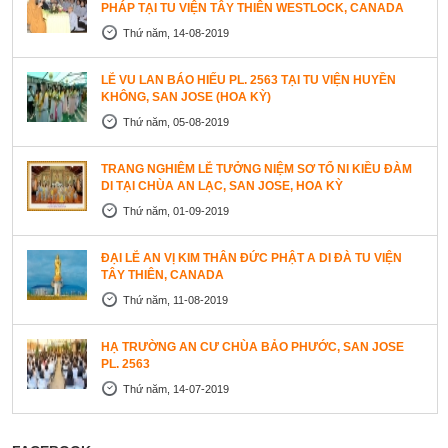
PHÁP TẠI TU VIỆN TÂY THIÊN WESTLOCK, CANADA
Thứ năm, 14-08-2019
LỄ VU LAN BÁO HIẾU PL. 2563 TẠI TU VIỆN HUYỀN
KHÔNG, SAN JOSE (HOA KỲ)
Thứ năm, 05-08-2019
TRANG NGHIÊM LỄ TƯỞNG NIỆM SƠ TỔ NI KIỀU ĐÀM
DI TẠI CHÙA AN LẠC, SAN JOSE, HOA KỲ
Thứ năm, 01-09-2019
ĐẠI LỄ AN VỊ KIM THÂN ĐỨC PHẬT A DI ĐÀ TU VIỆN
TÂY THIÊN, CANADA
Thứ năm, 11-08-2019
HẠ TRƯỜNG AN CƯ CHÙA BẢO PHƯỚC, SAN JOSE
PL. 2563
Thứ năm, 14-07-2019