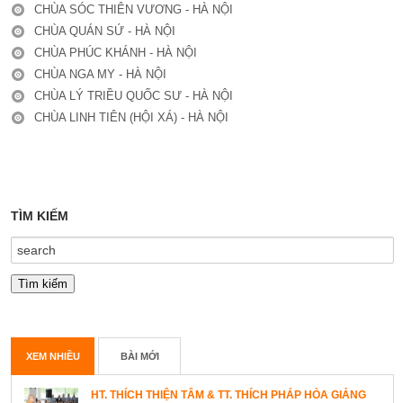
CHÙA SÓC THIÊN VƯƠNG - HÀ NỘI
CHÙA QUÁN SỨ - HÀ NỘI
CHÙA PHÚC KHÁNH - HÀ NỘI
CHÙA NGA MY - HÀ NỘI
CHÙA LÝ TRIỀU QUỐC SƯ - HÀ NỘI
CHÙA LINH TIÊN (HỘI XÁ) - HÀ NỘI
TÌM KIẾM
XEM NHIỀU
BÀI MỚI
HT. THÍCH THIỆN TÂM & TT. THÍCH PHÁP HÒA GIẢNG