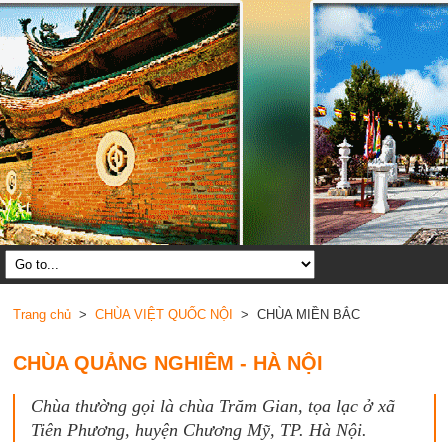
Trang chủ
>
CHÙA VIỆT QUỐC NỘI
> CHÙA MIỀN BẮC
CHÙA QUẢNG NGHIÊM - HÀ NỘI
Chùa thường gọi là chùa Trăm Gian, tọa lạc ở xã
Tiên Phương, huyện Chương Mỹ, TP. Hà Nội.