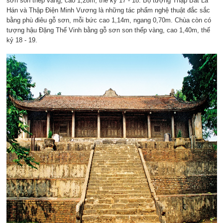
sơn son thếp vàng, cao 1,28m, thế kỷ 17 - 18. Bộ tượng Thập Bát La
Hán và Thập Điện Minh Vương là những tác phẩm nghệ thuật đắc sắc
bằng phù điêu gỗ sơn, mỗi bức cao 1,14m, ngang 0,70m. Chùa còn có
tượng hậu Đặng Thế Vinh bằng gỗ sơn son thếp vàng, cao 1,40m, thế
kỷ 18 - 19.