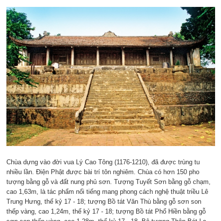
Chùa dựng vào đời vua Lý Cao Tông (1176-1210), đã được trùng tu
nhiều lần. Điện Phật được bài trí tôn nghiêm. Chùa có hơn 150 pho
tượng bằng gỗ và đất nung phủ sơn. Tượng Tuyết Sơn bằng gỗ chạm,
cao 1,63m, là tác phẩm nổi tiếng mang phong cách nghệ thuật triều Lê
Trung Hưng, thế kỷ 17 - 18; tượng Bồ tát Văn Thù bằng gỗ sơn son
thếp vàng, cao 1,24m, thế kỷ 17 - 18; tượng Bồ tát Phổ Hiền bằng gỗ