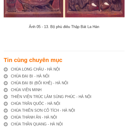
Ảnh 05 - 13. Bộ phù điêu Thập Bát La Hán
Tin cùng chuyên mục
CHÙA LONG CHÂU - HÀ NỘI
CHÙA ĐẠI BI - HÀ NỘI
CHÙA ĐẠI BI (BỐI KHÊ) - HÀ NỘI
CHÙA VIÊN MINH
THIỀN VIỆN TRÚC LÂM SÙNG PHÚC - HÀ NỘI
CHÙA TRẤN QUỐC - HÀ NỘI
CHÙA THIÊN SƠN CỔ TÍCH - HÀ NỘI
CHÙA THÁNH ÂN - HÀ NỘI
CHÙA THẦN QUANG - HÀ NỘI