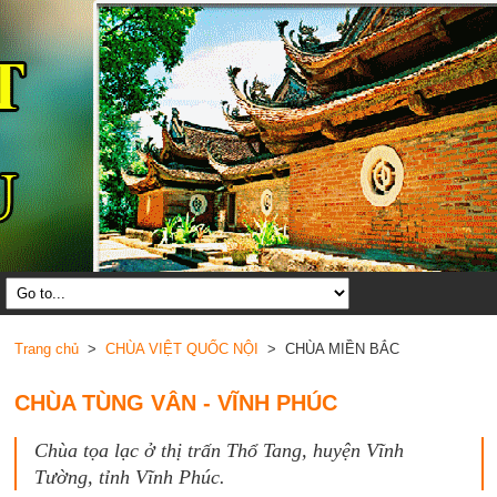
Trang chủ
>
CHÙA VIỆT QUỐC NỘI
> CHÙA MIỀN BẮC
CHÙA TÙNG VÂN - VĨNH PHÚC
Chùa tọa lạc ở thị trấn Thổ Tang, huyện Vĩnh
Tường, tỉnh Vĩnh Phúc.