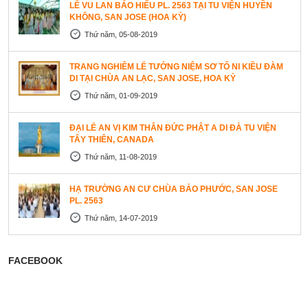
LỄ VU LAN BÁO HIẾU PL. 2563 TẠI TU VIỆN HUYỀN
KHÔNG, SAN JOSE (HOA KỲ)
Thứ năm, 05-08-2019
TRANG NGHIÊM LỄ TƯỞNG NIỆM SƠ TỔ NI KIỀU ĐÀM
DI TẠI CHÙA AN LẠC, SAN JOSE, HOA KỲ
Thứ năm, 01-09-2019
ĐẠI LỄ AN VỊ KIM THÂN ĐỨC PHẬT A DI ĐÀ TU VIỆN
TÂY THIÊN, CANADA
Thứ năm, 11-08-2019
HẠ TRƯỜNG AN CƯ CHÙA BẢO PHƯỚC, SAN JOSE
PL. 2563
Thứ năm, 14-07-2019
FACEBOOK