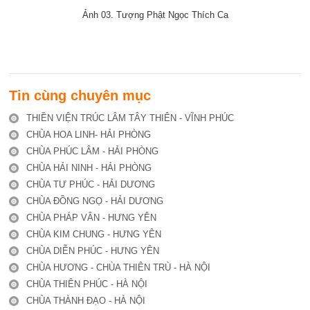
Ảnh 03. Tượng Phật Ngọc Thích Ca
Tin cùng chuyên mục
THIỀN VIỆN TRÚC LÂM TÂY THIÊN - VĨNH PHÚC
CHÙA HOA LINH- HẢI PHÒNG
CHÙA PHÚC LÂM - HẢI PHÒNG
CHÙA HẢI NINH - HẢI PHÒNG
CHÙA TƯ PHÚC - HẢI DƯƠNG
CHÙA ĐỒNG NGỌ - HẢI DƯƠNG
CHÙA PHÁP VÂN - HƯNG YÊN
CHÙA KIM CHUNG - HƯNG YÊN
CHÙA DIỄN PHÚC - HƯNG YÊN
CHÙA HƯƠNG - CHÙA THIÊN TRÙ - HÀ NỘI
CHÙA THIÊN PHÚC - HÀ NỘI
CHÙA THÀNH ĐẠO - HÀ NỘI