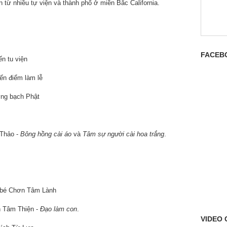
từ nhiều tự viện và thành phố ở miền Bắc California.
FACEB
 tu viện
 điểm làm lễ
g bạch Phật
Thảo -
Bông hồng cài áo
và
Tâm sự người
cài hoa trắng
.
é Chơn Tâm Lành
Tâm Thiện -
Đạo làm con
.
VIDEO 