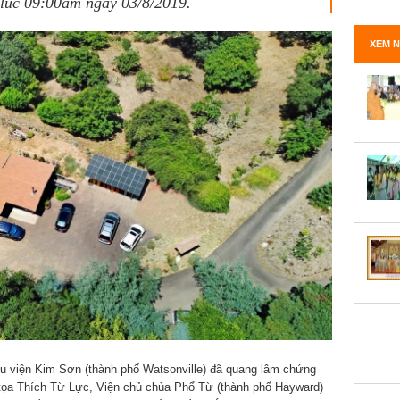
lúc 09:00am ngày 03/8/2019.
XEM N
u viện Kim Sơn (thành phố Watsonville) đã quang lâm chứng
 tọa Thích Từ Lực, Viện chủ chùa Phổ Từ (thành phố Hayward)