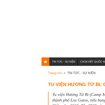
TIN TỨC - SỰ KIỆN
CHÙA VIỆT QUỐC N
Trang chủ
> TIN TỨC - SỰ KIỆN
TU VIỆN HƯƠNG TỪ BI, 
Tu viện Hương Từ Bi (Camp Me
thành phố Los Gatos, tiểu ban