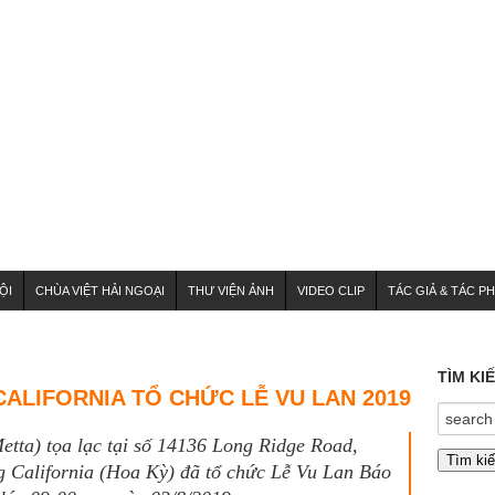
ỘI
CHÙA VIỆT HẢI NGOẠI
THƯ VIỆN ẢNH
VIDEO CLIP
TÁC GIẢ & TÁC P
TÌM KI
CALIFORNIA TỔ CHỨC LỄ VU LAN 2019
tta) tọa lạc tại số 14136 Long Ridge Road,
g California (Hoa Kỳ) đã tổ chức Lễ Vu Lan Báo