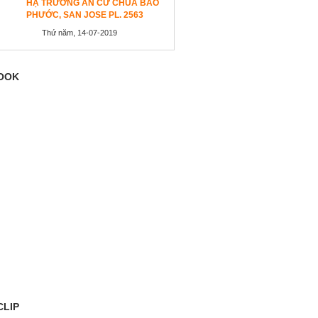
HẠ TRƯỜNG AN CƯ CHÙA BẢO
PHƯỚC, SAN JOSE PL. 2563
Thứ năm, 14-07-2019
OOK
CLIP