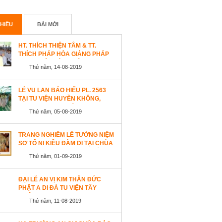
HIỀU
BÀI MỚI
HT. THÍCH THIỆN TÂM & TT.
THÍCH PHÁP HÒA GIẢNG PHÁP
TẠI TU VIỆN TÂY THIÊN
Thứ năm, 14-08-2019
WESTLOCK, CANADA
LỄ VU LAN BÁO HIẾU PL. 2563
TẠI TU VIỆN HUYỀN KHÔNG,
SAN JOSE (HOA KỲ)
Thứ năm, 05-08-2019
TRANG NGHIÊM LỄ TƯỞNG NIỆM
SƠ TỔ NI KIỀU ĐÀM DI TẠI CHÙA
AN LẠC, SAN JOSE, HOA KỲ
Thứ năm, 01-09-2019
ĐẠI LỄ AN VỊ KIM THÂN ĐỨC
PHẬT A DI ĐÀ TU VIỆN TÂY
THIÊN, CANADA
Thứ năm, 11-08-2019