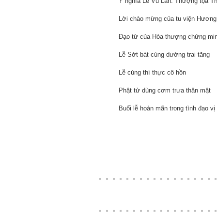
Ý nghĩa Lễ Vu Lan: Thượng tọa Th
Lời chào mừng của tu viện Hương Từ
Đạo từ của Hòa thượng chứng minh:
Lễ Sớt bát cúng dường trai tăng
Lễ cúng thí thực cô hồn
Phật tử dùng cơm trưa thân mật
Buổi lễ hoàn mãn trong tình đạo vị v