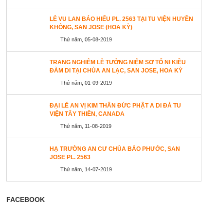
LỄ VU LAN BÁO HIẾU PL. 2563 TẠI TU VIỆN HUYỀN
KHÔNG, SAN JOSE (HOA KỲ)
Thứ năm, 05-08-2019
TRANG NGHIÊM LỄ TƯỞNG NIỆM SƠ TỔ NI KIỀU
ĐÀM DI TẠI CHÙA AN LẠC, SAN JOSE, HOA KỲ
Thứ năm, 01-09-2019
ĐẠI LỄ AN VỊ KIM THÂN ĐỨC PHẬT A DI ĐÀ TU
VIỆN TÂY THIÊN, CANADA
Thứ năm, 11-08-2019
HẠ TRƯỜNG AN CƯ CHÙA BẢO PHƯỚC, SAN
JOSE PL. 2563
Thứ năm, 14-07-2019
FACEBOOK