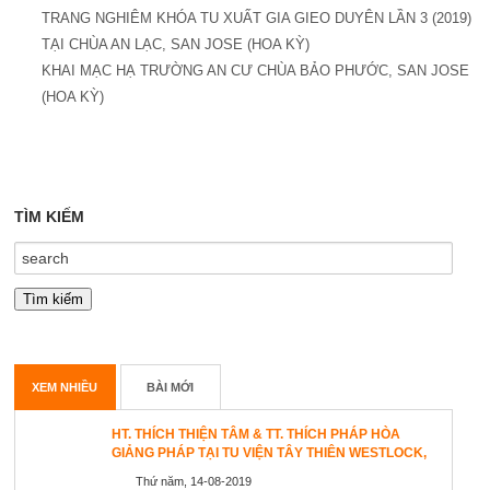
TRANG NGHIÊM KHÓA TU XUẤT GIA GIEO DUYÊN LẦN 3 (2019)
TẠI CHÙA AN LẠC, SAN JOSE (HOA KỲ)
KHAI MẠC HẠ TRƯỜNG AN CƯ CHÙA BẢO PHƯỚC, SAN JOSE
(HOA KỲ)
TÌM KIẾM
XEM NHIỀU
BÀI MỚI
HT. THÍCH THIỆN TÂM & TT. THÍCH PHÁP HÒA
GIẢNG PHÁP TẠI TU VIỆN TÂY THIÊN WESTLOCK,
CANADA
Thứ năm, 14-08-2019