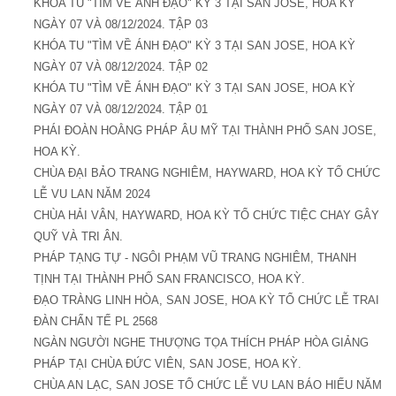
KHÓA TU "TÌM VỀ ÁNH ĐẠO" KỲ 3 TẠI SAN JOSE, HOA KỲ
NGÀY 07 VÀ 08/12/2024. TẬP 03
KHÓA TU "TÌM VỀ ÁNH ĐẠO" KỲ 3 TẠI SAN JOSE, HOA KỲ
NGÀY 07 VÀ 08/12/2024. TẬP 02
KHÓA TU "TÌM VỀ ÁNH ĐẠO" KỲ 3 TẠI SAN JOSE, HOA KỲ
NGÀY 07 VÀ 08/12/2024. TẬP 01
PHÁI ĐOÀN HOẰNG PHÁP ÂU MỸ TẠI THÀNH PHỐ SAN JOSE,
HOA KỲ.
CHÙA ĐẠI BẢO TRANG NGHIÊM, HAYWARD, HOA KỲ TỔ CHỨC
LỄ VU LAN NĂM 2024
CHÙA HẢI VÂN, HAYWARD, HOA KỲ TỔ CHỨC TIỆC CHAY GÂY
QUỸ VÀ TRI ÂN.
PHÁP TẠNG TỰ - NGÔI PHẠM VŨ TRANG NGHIÊM, THANH
TỊNH TẠI THÀNH PHỐ SAN FRANCISCO, HOA KỲ.
ĐẠO TRÀNG LINH HÒA, SAN JOSE, HOA KỲ TỔ CHỨC LỄ TRAI
ĐÀN CHẨN TẾ PL 2568
NGÀN NGƯỜI NGHE THƯỢNG TỌA THÍCH PHÁP HÒA GIẢNG
PHÁP TẠI CHÙA ĐỨC VIÊN, SAN JOSE, HOA KỲ.
CHÙA AN LẠC, SAN JOSE TỔ CHỨC LỄ VU LAN BÁO HIẾU NĂM