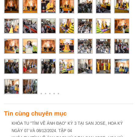
Tin cùng chuyên mục
KHÓA TU "TÌM VỀ ÁNH ĐẠO" KỲ 3 TẠI SAN JOSE, HOA KỲ
NGÀY 07 VÀ 08/12/2024. TẬP 04