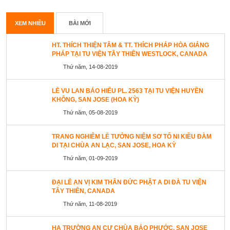
XEM NHIỀU
BÀI MỚI
HT. THÍCH THIỆN TÂM & TT. THÍCH PHÁP HÒA GIẢNG
PHÁP TẠI TU VIỆN TÂY THIÊN WESTLOCK, CANADA
Thứ năm, 14-08-2019
LỄ VU LAN BÁO HIẾU PL. 2563 TẠI TU VIỆN HUYỀN
KHÔNG, SAN JOSE (HOA KỲ)
Thứ năm, 05-08-2019
TRANG NGHIÊM LỄ TƯỞNG NIỆM SƠ TỔ NI KIỀU ĐÀM
DI TẠI CHÙA AN LẠC, SAN JOSE, HOA KỲ
Thứ năm, 01-09-2019
ĐẠI LỄ AN VỊ KIM THÂN ĐỨC PHẬT A DI ĐÀ TU VIỆN
TÂY THIÊN, CANADA
Thứ năm, 11-08-2019
HẠ TRƯỜNG AN CƯ CHÙA BẢO PHƯỚC, SAN JOSE