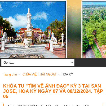
Trang chủ
>
CHÙA VIỆT HẢI NGOẠI
> HOA KỲ
KHÓA TU "TÌM VỀ ÁNH ĐẠO" KỲ 3 TẠI SAN
JOSE, HOA KỲ NGÀY 07 VÀ 08/12/2024. TẬP
05