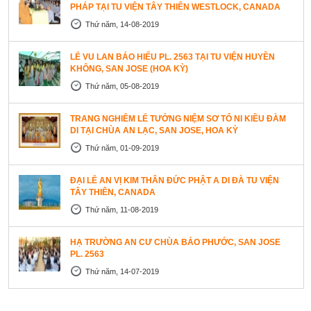
PHÁP TẠI TU VIỆN TÂY THIÊN WESTLOCK, CANADA
Thứ năm, 14-08-2019
LỄ VU LAN BÁO HIẾU PL. 2563 TẠI TU VIỆN HUYỀN
KHÔNG, SAN JOSE (HOA KỲ)
Thứ năm, 05-08-2019
TRANG NGHIÊM LỄ TƯỞNG NIỆM SƠ TỔ NI KIỀU ĐÀM
DI TẠI CHÙA AN LẠC, SAN JOSE, HOA KỲ
Thứ năm, 01-09-2019
ĐẠI LỄ AN VỊ KIM THÂN ĐỨC PHẬT A DI ĐÀ TU VIỆN
TÂY THIÊN, CANADA
Thứ năm, 11-08-2019
HẠ TRƯỜNG AN CƯ CHÙA BẢO PHƯỚC, SAN JOSE
PL. 2563
Thứ năm, 14-07-2019