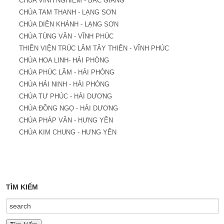
CHÙA VĨNH NGHIÊM - BẮC GIANG
CHÙA TAM THANH - LẠNG SƠN
CHÙA DIÊN KHÁNH - LẠNG SƠN
CHÙA TÙNG VÂN - VĨNH PHÚC
THIỀN VIỆN TRÚC LÂM TÂY THIÊN - VĨNH PHÚC
CHÙA HOA LINH- HẢI PHÒNG
CHÙA PHÚC LÂM - HẢI PHÒNG
CHÙA HẢI NINH - HẢI PHÒNG
CHÙA TƯ PHÚC - HẢI DƯƠNG
CHÙA ĐỒNG NGỌ - HẢI DƯƠNG
CHÙA PHÁP VÂN - HƯNG YÊN
CHÙA KIM CHUNG - HƯNG YÊN
TÌM KIẾM