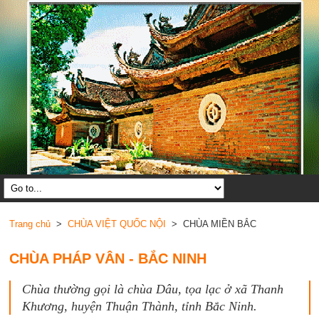
Trang chủ
>
CHÙA VIỆT QUỐC NỘI
> CHÙA MIỀN BẮC
CHÙA PHÁP VÂN - BẮC NINH
Chùa thường gọi là chùa Dâu, tọa lạc ở xã Thanh
Khương, huyện Thuận Thành, tỉnh Bắc Ninh.