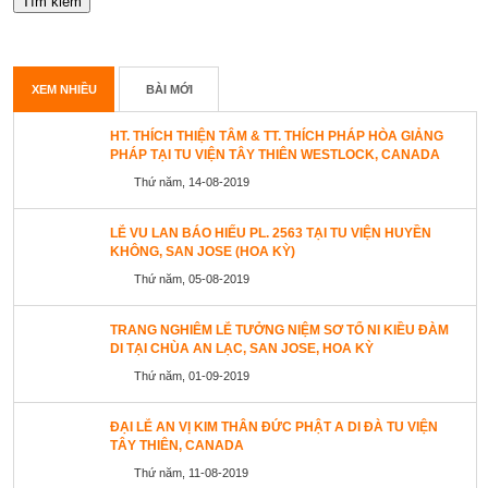
XEM NHIỀU
BÀI MỚI
HT. THÍCH THIỆN TÂM & TT. THÍCH PHÁP HÒA GIẢNG
PHÁP TẠI TU VIỆN TÂY THIÊN WESTLOCK, CANADA
Thứ năm, 14-08-2019
LỄ VU LAN BÁO HIẾU PL. 2563 TẠI TU VIỆN HUYỀN
KHÔNG, SAN JOSE (HOA KỲ)
Thứ năm, 05-08-2019
TRANG NGHIÊM LỄ TƯỞNG NIỆM SƠ TỔ NI KIỀU ĐÀM
DI TẠI CHÙA AN LẠC, SAN JOSE, HOA KỲ
Thứ năm, 01-09-2019
ĐẠI LỄ AN VỊ KIM THÂN ĐỨC PHẬT A DI ĐÀ TU VIỆN
TÂY THIÊN, CANADA
Thứ năm, 11-08-2019