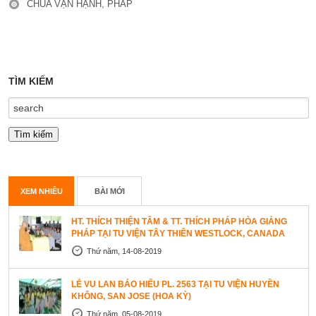
CHÙA VẠN HẠNH, PHÁP
TÌM KIẾM
XEM NHIỀU
BÀI MỚI
HT. THÍCH THIỆN TÂM & TT. THÍCH PHÁP HÒA GIẢNG
PHÁP TẠI TU VIỆN TÂY THIÊN WESTLOCK, CANADA
Thứ năm, 14-08-2019
LỄ VU LAN BÁO HIẾU PL. 2563 TẠI TU VIỆN HUYỀN
KHÔNG, SAN JOSE (HOA KỲ)
Thứ năm, 05-08-2019