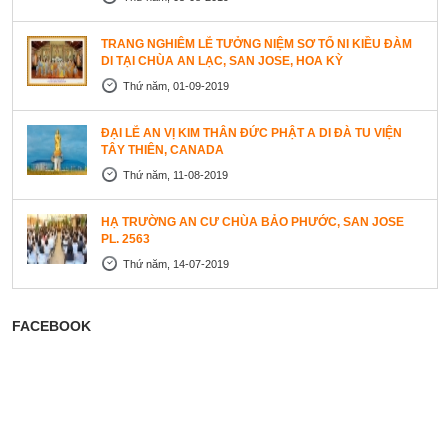
TRANG NGHIÊM LỄ TƯỞNG NIỆM SƠ TỔ NI KIỀU ĐÀM
DI TẠI CHÙA AN LẠC, SAN JOSE, HOA KỲ
Thứ năm, 01-09-2019
ĐẠI LỄ AN VỊ KIM THÂN ĐỨC PHẬT A DI ĐÀ TU VIỆN
TÂY THIÊN, CANADA
Thứ năm, 11-08-2019
HẠ TRƯỜNG AN CƯ CHÙA BẢO PHƯỚC, SAN JOSE
PL. 2563
Thứ năm, 14-07-2019
FACEBOOK