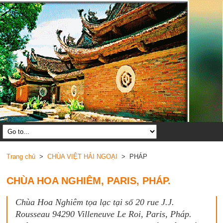
Trang chủ
>
CHÙA VIỆT HẢI NGOẠI
> PHÁP
CHÙA HOA NGHIÊM, PARIS, PHÁP.
Chùa Hoa Nghiêm tọa lạc tại số 20 rue J.J.
Rousseau 94290 Villeneuve Le Roi, Paris, Pháp.