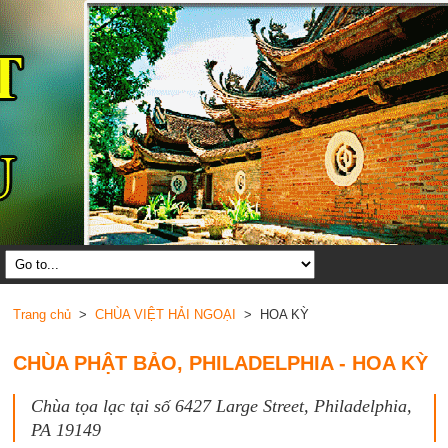
Trang chủ
>
CHÙA VIỆT HẢI NGOẠI
> HOA KỲ
CHÙA PHẬT BẢO, PHILADELPHIA - HOA KỲ
Chùa tọa lạc tại số 6427 Large Street, Philadelphia,
PA 19149