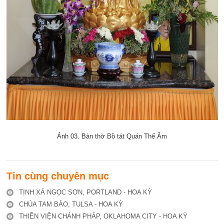
Ảnh 03. Bàn thờ Bồ tát Quán Thế Âm
Tin cùng chuyên mục
TỊNH XÁ NGỌC SƠN, PORTLAND - HOA KỲ
CHÙA TAM BẢO, TULSA - HOA KỲ
THIỀN VIỆN CHÁNH PHÁP, OKLAHOMA CITY - HOA KỲ