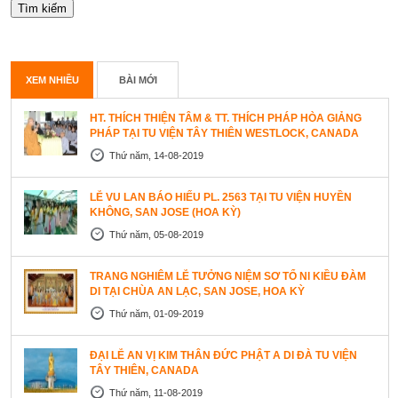
XEM NHIỀU
BÀI MỚI
HT. THÍCH THIỆN TÂM & TT. THÍCH PHÁP HÒA GIẢNG
PHÁP TẠI TU VIỆN TÂY THIÊN WESTLOCK, CANADA
Thứ năm, 14-08-2019
LỄ VU LAN BÁO HIẾU PL. 2563 TẠI TU VIỆN HUYỀN
KHÔNG, SAN JOSE (HOA KỲ)
Thứ năm, 05-08-2019
TRANG NGHIÊM LỄ TƯỞNG NIỆM SƠ TỔ NI KIỀU ĐÀM
DI TẠI CHÙA AN LẠC, SAN JOSE, HOA KỲ
Thứ năm, 01-09-2019
ĐẠI LỄ AN VỊ KIM THÂN ĐỨC PHẬT A DI ĐÀ TU VIỆN
TÂY THIÊN, CANADA
Thứ năm, 11-08-2019