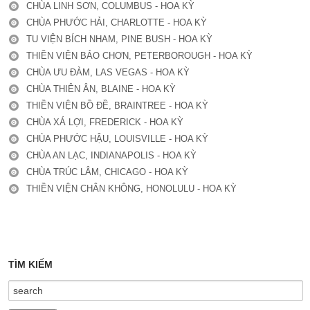
CHÙA LINH SƠN, COLUMBUS - HOA KỲ
CHÙA PHƯỚC HẢI, CHARLOTTE - HOA KỲ
TU VIỆN BÍCH NHAM, PINE BUSH - HOA KỲ
THIỀN VIỆN BẢO CHƠN, PETERBOROUGH - HOA KỲ
CHÙA ƯU ĐÀM, LAS VEGAS - HOA KỲ
CHÙA THIÊN ÂN, BLAINE - HOA KỲ
THIỀN VIỆN BỒ ĐỀ, BRAINTREE - HOA KỲ
CHÙA XÁ LỢI, FREDERICK - HOA KỲ
CHÙA PHƯỚC HẬU, LOUISVILLE - HOA KỲ
CHÙA AN LẠC, INDIANAPOLIS - HOA KỲ
CHÙA TRÚC LÂM, CHICAGO - HOA KỲ
THIỀN VIỆN CHÂN KHÔNG, HONOLULU - HOA KỲ
TÌM KIẾM