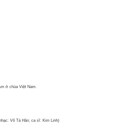
Âm ở chùa Việt Nam.
hạc: Võ Tá Hân; ca sĩ: Kim Linh)