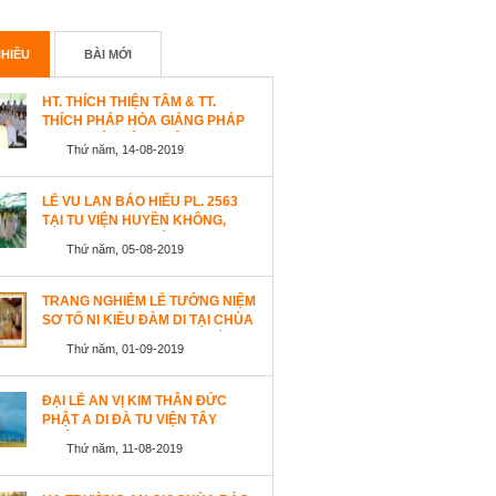
HIỀU
BÀI MỚI
HT. THÍCH THIỆN TÂM & TT.
THÍCH PHÁP HÒA GIẢNG PHÁP
TẠI TU VIỆN TÂY THIÊN
Thứ năm, 14-08-2019
WESTLOCK, CANADA
LỄ VU LAN BÁO HIẾU PL. 2563
TẠI TU VIỆN HUYỀN KHÔNG,
SAN JOSE (HOA KỲ)
Thứ năm, 05-08-2019
TRANG NGHIÊM LỄ TƯỞNG NIỆM
SƠ TỔ NI KIỀU ĐÀM DI TẠI CHÙA
AN LẠC, SAN JOSE, HOA KỲ
Thứ năm, 01-09-2019
ĐẠI LỄ AN VỊ KIM THÂN ĐỨC
PHẬT A DI ĐÀ TU VIỆN TÂY
THIÊN, CANADA
Thứ năm, 11-08-2019