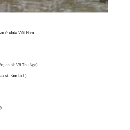
Âm ở chùa Việt Nam.
n; ca sĩ: Võ Thu Nga)
a sĩ: Kim Linh)
ội