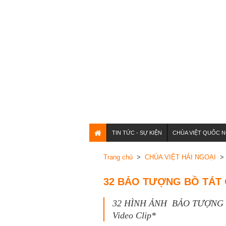
TIN TỨC - SỰ KIỆN
CHÙA VIỆT QUỐC N
Trang chủ
>
CHÙA VIỆT HẢI NGOẠI
> 
32 BẢO TƯỢNG BỒ TÁT 
32 HÌNH ẢNH BẢO TƯỢNG B
Video Clip*