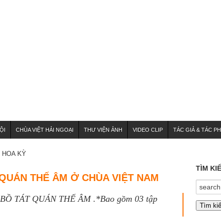
ỘI
CHÙA VIỆT HẢI NGOẠI
THƯ VIỆN ẢNH
VIDEO CLIP
TÁC GIẢ & TÁC P
HOA KỲ
TÌM KI
QUÁN THẾ ÂM Ở CHÙA VIỆT NAM
Ồ TÁT QUÁN THẾ ÂM .*Bao gồm 03 tập