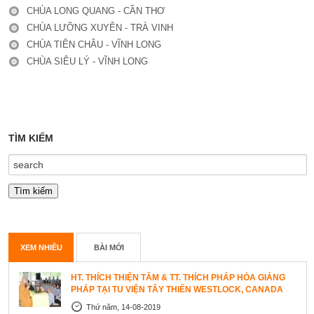
CHÙA LONG QUANG - CẦN THƠ
CHÙA LƯỠNG XUYÊN - TRÀ VINH
CHÙA TIÊN CHÂU - VĨNH LONG
CHÙA SIÊU LÝ - VĨNH LONG
TÌM KIẾM
XEM NHIỀU
BÀI MỚI
HT. THÍCH THIỆN TÂM & TT. THÍCH PHÁP HÒA GIẢNG
PHÁP TẠI TU VIỆN TÂY THIÊN WESTLOCK, CANADA
Thứ năm, 14-08-2019