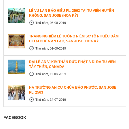
LỄ VU LAN BÁO HIẾU PL. 2563 TẠI TU VIỆN HUYỀN
KHÔNG, SAN JOSE (HOA KỲ)
Thứ năm, 05-08-2019
TRANG NGHIÊM LỄ TƯỞNG NIỆM SƠ TỔ NI KIỀU ĐÀM
DI TẠI CHÙA AN LẠC, SAN JOSE, HOA KỲ
Thứ năm, 01-09-2019
ĐẠI LỄ AN VỊ KIM THÂN ĐỨC PHẬT A DI ĐÀ TU VIỆN
TÂY THIÊN, CANADA
Thứ năm, 11-08-2019
HẠ TRƯỜNG AN CƯ CHÙA BẢO PHƯỚC, SAN JOSE
PL. 2563
Thứ năm, 14-07-2019
FACEBOOK