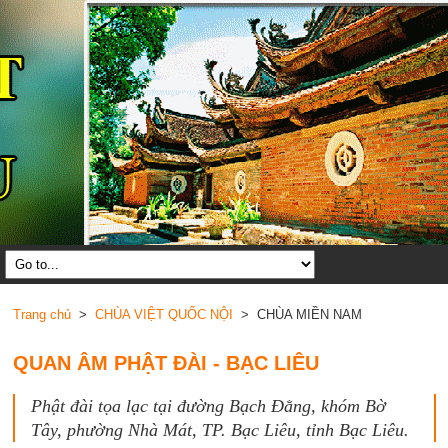
Trang chủ
>
CHÙA VIỆT QUỐC NỘI
> CHÙA MIỀN NAM
QUAN ÂM PHẬT ĐÀI - BẠC LIÊU
Phật đài tọa lạc tại đường Bạch Đằng, khóm Bờ
Tây, phường Nhà Mát, TP. Bạc Liêu, tỉnh Bạc Liêu.