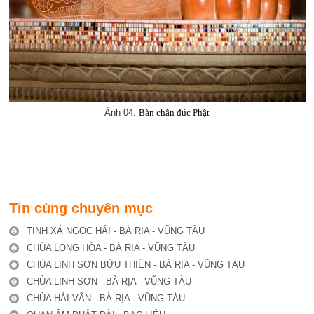
Ảnh 04.
Bàn chân đức Phật
Tin cùng chuyên mục
TỊNH XÁ NGỌC HẢI - BÀ RỊA - VŨNG TÀU
CHÙA LONG HÒA - BÀ RỊA - VŨNG TÀU
CHÙA LINH SƠN BỬU THIỀN - BÀ RỊA - VŨNG TÀU
CHÙA LINH SƠN - BÀ RỊA - VŨNG TÀU
CHÙA HẢI VÂN - BÀ RỊA - VŨNG TÀU