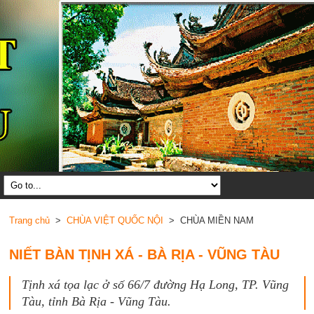
Trang chủ
>
CHÙA VIỆT QUỐC NỘI
> CHÙA MIỀN NAM
NIẾT BÀN TỊNH XÁ - BÀ RỊA - VŨNG TÀU
Tịnh xá tọa lạc ở số 66/7 đường Hạ Long, TP. Vũng
Tàu, tỉnh Bà Rịa - Vũng Tàu.