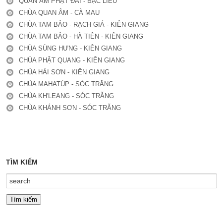
QUAN ÂM PHẬT ĐÀI - BẠC LIÊU
CHÙA QUAN ÂM - CÀ MAU
CHÙA TAM BẢO - RẠCH GIÁ - KIÊN GIANG
CHÙA TAM BẢO - HÀ TIÊN - KIÊN GIANG
CHÙA SÙNG HƯNG - KIÊN GIANG
CHÙA PHẬT QUANG - KIÊN GIANG
CHÙA HẢI SƠN - KIÊN GIANG
CHÙA MAHATÚP - SÓC TRĂNG
CHÙA KH'LEANG - SÓC TRĂNG
CHÙA KHÁNH SƠN - SÓC TRĂNG
TÌM KIẾM