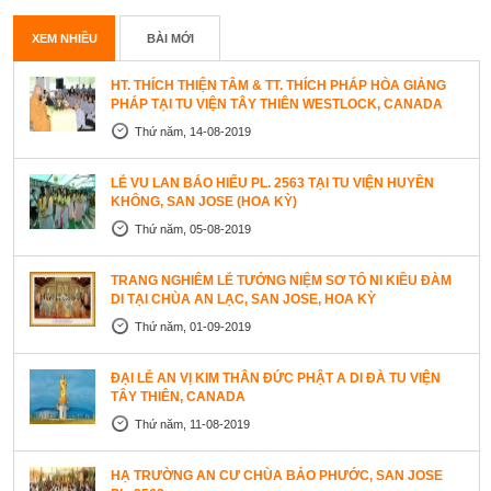
XEM NHIỀU
BÀI MỚI
HT. THÍCH THIỆN TÂM & TT. THÍCH PHÁP HÒA GIẢNG
PHÁP TẠI TU VIỆN TÂY THIÊN WESTLOCK, CANADA
Thứ năm, 14-08-2019
LỄ VU LAN BÁO HIẾU PL. 2563 TẠI TU VIỆN HUYỀN
KHÔNG, SAN JOSE (HOA KỲ)
Thứ năm, 05-08-2019
TRANG NGHIÊM LỄ TƯỞNG NIỆM SƠ TỔ NI KIỀU ĐÀM
DI TẠI CHÙA AN LẠC, SAN JOSE, HOA KỲ
Thứ năm, 01-09-2019
ĐẠI LỄ AN VỊ KIM THÂN ĐỨC PHẬT A DI ĐÀ TU VIỆN
TÂY THIÊN, CANADA
Thứ năm, 11-08-2019
HẠ TRƯỜNG AN CƯ CHÙA BẢO PHƯỚC, SAN JOSE