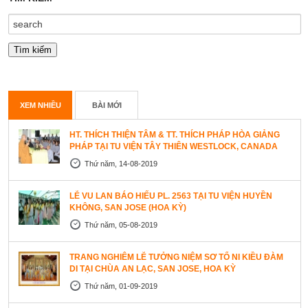
XEM NHIỀU
BÀI MỚI
HT. THÍCH THIỆN TÂM & TT. THÍCH PHÁP HÒA GIẢNG
PHÁP TẠI TU VIỆN TÂY THIÊN WESTLOCK, CANADA
Thứ năm, 14-08-2019
LỄ VU LAN BÁO HIẾU PL. 2563 TẠI TU VIỆN HUYỀN
KHÔNG, SAN JOSE (HOA KỲ)
Thứ năm, 05-08-2019
TRANG NGHIÊM LỄ TƯỞNG NIỆM SƠ TỔ NI KIỀU ĐÀM
DI TẠI CHÙA AN LẠC, SAN JOSE, HOA KỲ
Thứ năm, 01-09-2019