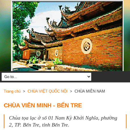
Trang chủ
>
CHÙA VIỆT QUỐC NỘI
> CHÙA MIỀN NAM
CHÙA VIÊN MINH - BẾN TRE
Chùa tọa lạc ở số 01 Nam Kỳ Khởi Nghĩa, phường
2, TP. Bến Tre, tỉnh Bến Tre.