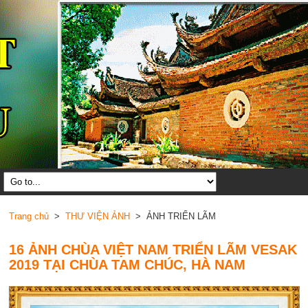
Trang chủ
>
THƯ VIỆN ẢNH
> ẢNH TRIỂN LÃM
16 ẢNH CHÙA VIỆT NAM TRIỂN LÃM VESAK
2019 TẠI CHÙA TAM CHÚC, HÀ NAM