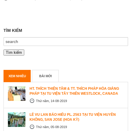
TÌM KIẾM
XEM NHIỀU
BÀI MỚI
HT. THÍCH THIỆN TÂM & TT. THÍCH PHÁP HÒA GIẢNG
PHÁP TẠI TU VIỆN TÂY THIÊN WESTLOCK, CANADA
Thứ năm, 14-08-2019
LỄ VU LAN BÁO HIẾU PL. 2563 TẠI TU VIỆN HUYỀN
KHÔNG, SAN JOSE (HOA KỲ)
Thứ năm, 05-08-2019