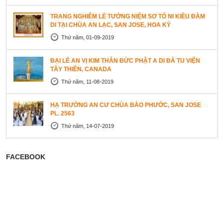
TRANG NGHIÊM LỄ TƯỞNG NIỆM SƠ TỔ NI KIỀU ĐÀM
DI TẠI CHÙA AN LẠC, SAN JOSE, HOA KỲ
Thứ năm, 01-09-2019
ĐẠI LỄ AN VỊ KIM THÂN ĐỨC PHẬT A DI ĐÀ TU VIỆN
TÂY THIÊN, CANADA
Thứ năm, 11-08-2019
HẠ TRƯỜNG AN CƯ CHÙA BẢO PHƯỚC, SAN JOSE
PL. 2563
Thứ năm, 14-07-2019
FACEBOOK