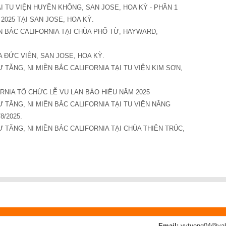
ẠI TU VIỆN HUYỀN KHÔNG, SAN JOSE, HOA KỲ - PHẦN 1
 2025 TẠI SAN JOSE, HOA KỲ.
N BẮC CALIFORNIA TẠI CHÙA PHỔ TỪ, HAYWARD,
A ĐỨC VIÊN, SAN JOSE, HOA KỲ.
TĂNG, NI MIỀN BẮC CALIFORNIA TẠI TU VIỆN KIM SƠN,
RNIA TỔ CHỨC LỄ VU LAN BÁO HIẾU NĂM 2025
TĂNG, NI MIỀN BẮC CALIFORNIA TẠI TU VIỆN NĂNG
8/2025.
TĂNG, NI MIỀN BẮC CALIFORNIA TẠI CHÙA THIÊN TRÚC,
Email:
vvtuong04@ya