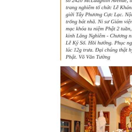
số 2420 McLaughlin Avenue, th
trang nghiêm tổ chức Lễ Khán
giới Tây Phương Cực Lạc. Nội
trống bát nhã. Ni sư Giám việ
mạc khóa tu niệm Phật 2 tuần
kinh Lăng Nghiêm - Chương ni
Lễ Ký Số. Hồi hướng. Phục ngu
lúc 12g trưa. Đại chúng thật
Phật. Võ Văn Tường