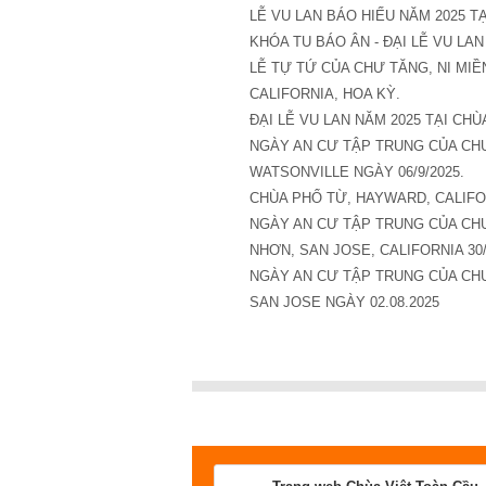
LỄ VU LAN BÁO HIẾU NĂM 2025 T
KHÓA TU BÁO ÂN - ĐẠI LỄ VU LAN
LỄ TỰ TỨ CỦA CHƯ TĂNG, NI MIỀ
CALIFORNIA, HOA KỲ.
ĐẠI LỄ VU LAN NĂM 2025 TẠI CHÙ
NGÀY AN CƯ TẬP TRUNG CỦA CHƯ 
WATSONVILLE NGÀY 06/9/2025.
CHÙA PHỔ TỪ, HAYWARD, CALIFO
NGÀY AN CƯ TẬP TRUNG CỦA CHƯ 
NHƠN, SAN JOSE, CALIFORNIA 30/
NGÀY AN CƯ TẬP TRUNG CỦA CHƯ 
SAN JOSE NGÀY 02.08.2025