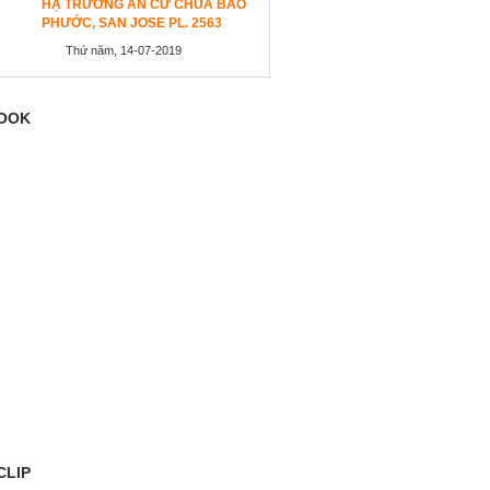
HẠ TRƯỜNG AN CƯ CHÙA BẢO
PHƯỚC, SAN JOSE PL. 2563
Thứ năm, 14-07-2019
OOK
CLIP