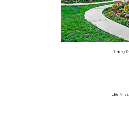
Tượng Đứ
Chư Ni và 