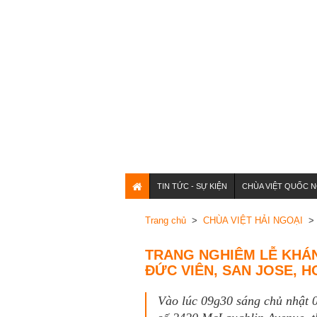
TIN TỨC - SỰ KIỆN
CHÙA VIỆT QUỐC N
Trang chủ
>
CHÙA VIỆT HẢI NGOẠI
> 
TRANG NGHIÊM LỄ KHÁN
ĐỨC VIÊN, SAN JOSE, H
Vào lúc 09g30 sáng chủ nhật 0