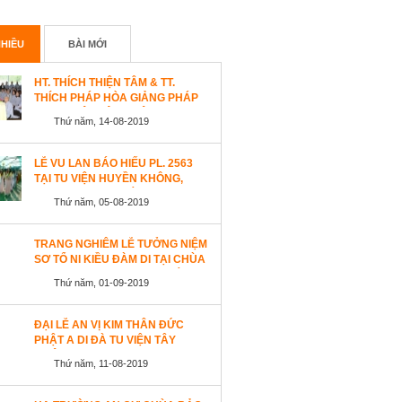
HIỀU
BÀI MỚI
HT. THÍCH THIỆN TÂM & TT.
THÍCH PHÁP HÒA GIẢNG PHÁP
TẠI TU VIỆN TÂY THIÊN
Thứ năm, 14-08-2019
WESTLOCK, CANADA
LỄ VU LAN BÁO HIẾU PL. 2563
TẠI TU VIỆN HUYỀN KHÔNG,
SAN JOSE (HOA KỲ)
Thứ năm, 05-08-2019
TRANG NGHIÊM LỄ TƯỞNG NIỆM
SƠ TỔ NI KIỀU ĐÀM DI TẠI CHÙA
AN LẠC, SAN JOSE, HOA KỲ
Thứ năm, 01-09-2019
ĐẠI LỄ AN VỊ KIM THÂN ĐỨC
PHẬT A DI ĐÀ TU VIỆN TÂY
THIÊN, CANADA
Thứ năm, 11-08-2019