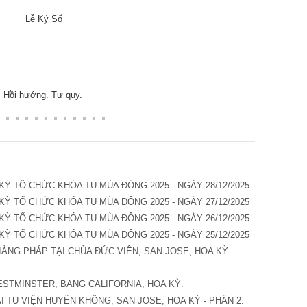
Lễ Ký Số
Hồi hướng. Tự quy.
KỲ TỔ CHỨC KHÓA TU MÙA ĐÔNG 2025 - NGÀY 28/12/2025
KỲ TỔ CHỨC KHÓA TU MÙA ĐÔNG 2025 - NGÀY 27/12/2025
KỲ TỔ CHỨC KHÓA TU MÙA ĐÔNG 2025 - NGÀY 26/12/2025
KỲ TỔ CHỨC KHÓA TU MÙA ĐÔNG 2025 - NGÀY 25/12/2025
ẢNG PHÁP TẠI CHÙA ĐỨC VIÊN, SAN JOSE, HOA KỲ
STMINSTER, BANG CALIFORNIA, HOA KỲ.
I TU VIỆN HUYỀN KHÔNG, SAN JOSE, HOA KỲ - PHẦN 2.