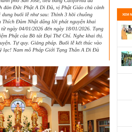
ành phố San Jose, tiểu bang California đã
h đản Đức Phật A Di Đà, vị Phật Giáo chủ cảnh
 dung buổi lễ như sau: Thỉnh 3 hồi chuông
XEM N
n Thích Đàm Nhật dâng lời phát nguyện khai
, từ ngày 04/01/2026 đến ngày 18/01/2026. Tụng
ệm Phật của Bồ tát Đại Thế Chí. Nghe khai thị.
yện. Tự quy. Giảng pháp. Buổi lễ kết thúc vào
 hỷ lạc! Nam mô Pháp Giới Tạng Thân A Di Đà