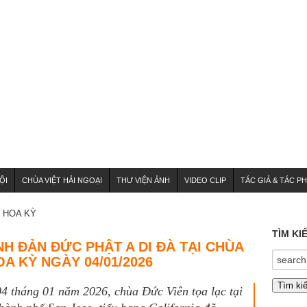
ỘI
CHÙA VIỆT HẢI NGOẠI
THƯ VIỆN ẢNH
VIDEO CLIP
TÁC GIẢ & TÁC P
HOA KỲ
TÌM KI
H ĐẢN ĐỨC PHẬT A DI ĐÀ TẠI CHÙA
OA KỲ NGÀY 04/01/2026
4 tháng 01 năm 2026, chùa Đức Viên tọa lạc tại