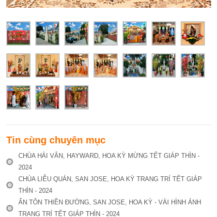
Tin cùng chuyên mục
CHÙA HẢI VÂN, HAYWARD, HOA KỲ MỪNG TẾT GIÁP THÌN -
2024
CHÙA LIỄU QUÁN, SAN JOSE, HOA KỲ TRANG TRÍ TẾT GIÁP
THÌN - 2024
ẤN TÔN THIỀN ĐƯỜNG, SAN JOSE, HOA KỲ - VÀI HÌNH ẢNH
TRANG TRÍ TẾT GIÁP THÌN - 2024