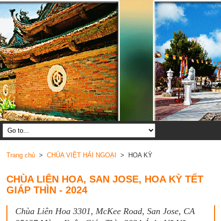
Trang chủ
>
CHÙA VIỆT HẢI NGOẠI
> HOA KỲ
CHÙA LIÊN HOA, SAN JOSE, HOA KỲ TẾT
GIÁP THÌN - 2024
Chùa Liên Hoa 3301, McKee Road, San Jose, CA