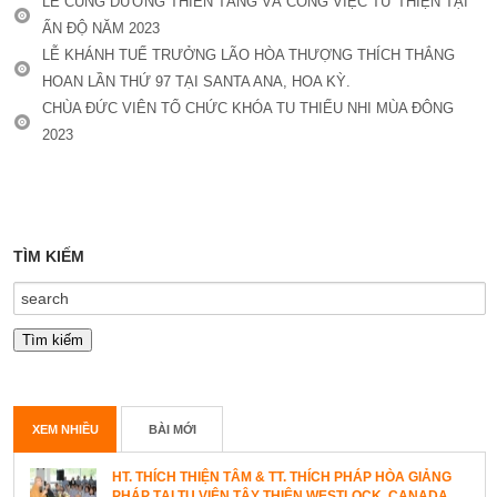
LỄ CÚNG DƯỜNG THIÊN TĂNG VÀ CÔNG VIỆC TỪ THIỆN TẠI
ẤN ĐỘ NĂM 2023
LỄ KHÁNH TUẾ TRƯỞNG LÃO HÒA THƯỢNG THÍCH THẮNG
HOAN LẦN THỨ 97 TẠI SANTA ANA, HOA KỲ.
CHÙA ĐỨC VIÊN TỔ CHỨC KHÓA TU THIẾU NHI MÙA ĐÔNG
2023
TÌM KIẾM
XEM NHIỀU
BÀI MỚI
HT. THÍCH THIỆN TÂM & TT. THÍCH PHÁP HÒA GIẢNG
PHÁP TẠI TU VIỆN TÂY THIÊN WESTLOCK, CANADA