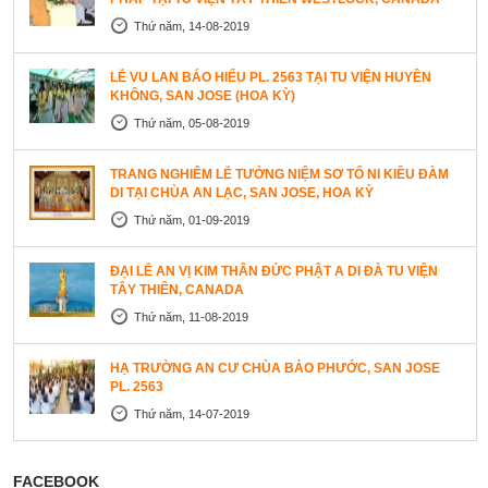
Thứ năm, 14-08-2019
LỄ VU LAN BÁO HIẾU PL. 2563 TẠI TU VIỆN HUYỀN
KHÔNG, SAN JOSE (HOA KỲ)
Thứ năm, 05-08-2019
TRANG NGHIÊM LỄ TƯỞNG NIỆM SƠ TỔ NI KIỀU ĐÀM
DI TẠI CHÙA AN LẠC, SAN JOSE, HOA KỲ
Thứ năm, 01-09-2019
ĐẠI LỄ AN VỊ KIM THÂN ĐỨC PHẬT A DI ĐÀ TU VIỆN
TÂY THIÊN, CANADA
Thứ năm, 11-08-2019
HẠ TRƯỜNG AN CƯ CHÙA BẢO PHƯỚC, SAN JOSE
PL. 2563
Thứ năm, 14-07-2019
FACEBOOK