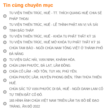
Tin cùng chuyên mục
TU VIỆN THIÊN TRÚC, HUẾ - TT. THÍCH QUANG HUỆ CHIA SẺ
PHÁP THOẠI
TU VIỆN THIÊN TRÚC, HUẾ - LỄ THỈNH PHẬT AN VỊ VÀ SÁI
TỊNH BẢO THÁP.
TU VIỆN THIÊN TRÚC, HUẾ - KHÓA TU PHẬT THẤT KỲ 16
TU VIỆN THIÊN TRÚC, HUẾ MỞ KHÓA TU PHẬT THẤT KỲ 16
CHÙA TAM BẢO - NGÔI CHÙA NAM TÔNG VIỆT Ở THÀNH PHỐ
ĐÀ NẴNG
TU VIỆN GIÁC HẢI, VẠN NINH, KHÁNH HÒA.
CHÙA LINH PHƯỚC, ĐÀ LẠT, LÂM ĐỒNG.
CHÙA CỔ LÂM - HỘI TÔN, TUY AN, PHÚ YÊN.
CHÙA PHƯỚC LÂM, HUYỆN PHONG ĐIỀN, TỈNH THỪA THIÊN
HUẾ.
CHÙA SẮC TỨ VẠN PHƯỚC DI ĐÀ, HUẾ - NGÔI DANH LAM CỔ
TỰ TRÊN ĐẤT CỐ ĐÔ.
165 HÌNH ẢNH CHÙA VIỆT NAM TRIỂN LÃM TẠI BỒ ĐỀ ĐẠO
TRÀNG, ẤN ĐỘ 2022