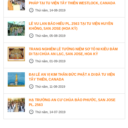
PHÁP TẠI TU VIỆN TÂY THIÊN WESTLOCK, CANADA
Thứ năm, 14-08-2019
LỄ VU LAN BÁO HIẾU PL. 2563 TẠI TU VIỆN HUYỀN
KHÔNG, SAN JOSE (HOA KỲ)
Thứ năm, 05-08-2019
TRANG NGHIÊM LỄ TƯỞNG NIỆM SƠ TỔ NI KIỀU ĐÀM
DI TẠI CHÙA AN LẠC, SAN JOSE, HOA KỲ
Thứ năm, 01-09-2019
ĐẠI LỄ AN VỊ KIM THÂN ĐỨC PHẬT A DI ĐÀ TU VIỆN
TÂY THIÊN, CANADA
Thứ năm, 11-08-2019
HẠ TRƯỜNG AN CƯ CHÙA BẢO PHƯỚC, SAN JOSE
PL. 2563
Thứ năm, 14-07-2019