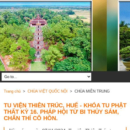
Trang chủ
>
CHÙA VIỆT QUỐC NỘI
> CHÙA MIỀN TRUNG
TU VIỆN THIÊN TRÚC, HUẾ - KHÓA TU PHẬT
THẤT KỲ 16. PHÁP HỘI TỪ BI THỦY SÁM,
CHẨN THÍ CÔ HỒN.