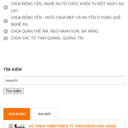
CHÙA ĐÔNG YÊN, NGHỆ AN TỔ CHỨC KHÓA TU MỘT NGÀY AN
LẠC.
CHÙA ĐÔNG YÊN - NGÔI CHÙA ĐẸP VÀ AN YÊN Ở VÙNG QUÊ
NGHỆ AN.
CHÙA QUÁN THẾ ÂM, NGŨ HÀNH SƠN, ĐÀ NẴNG.
CHÙA SẮC TỨ TỊNH QUANG, QUẢNG TRỊ.
TÌM KIẾM
XEM NHIỀU
BÀI MỚI
HT. THÍCH THIỆN TÂM & TT. THÍCH PHÁP HÒA GIẢNG