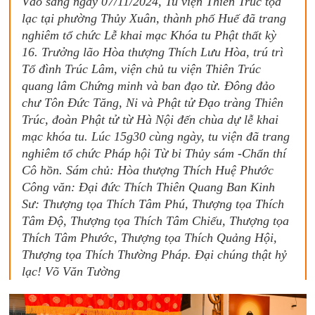
Vào sáng ngày 07/11/2024, Tu viện Thiên Trúc tọa
lạc tại phường Thủy Xuân, thành phố Huế đã trang
nghiêm tổ chức Lễ khai mạc Khóa tu Phật thất kỳ
16. Trưởng lão Hòa thượng Thích Lưu Hòa, trú trì
Tổ đình Trúc Lâm, viện chủ tu viện Thiên Trúc
quang lâm Chứng minh và ban đạo từ. Đông đảo
chư Tôn Đức Tăng, Ni và Phật tử Đạo tràng Thiên
Trúc, đoàn Phật tử từ Hà Nội đến chùa dự lễ khai
mạc khóa tu. Lúc 15g30 cùng ngày, tu viện đã trang
nghiêm tổ chức Pháp hội Từ bi Thủy sám -Chẩn thí
Cô hồn. Sám chủ: Hòa thượng Thích Huệ Phước
Công văn: Đại đức Thích Thiên Quang Ban Kinh
Sư: Thượng tọa Thích Tâm Phú, Thượng tọa Thích
Tâm Độ, Thượng tọa Thích Tâm Chiếu, Thượng tọa
Thích Tâm Phước, Thượng tọa Thích Quảng Hội,
Thượng tọa Thích Thường Pháp. Đại chúng thật hỷ
lạc! Võ Văn Tường